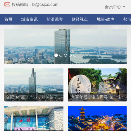
投稿邮箱：
bj@csjcs.com
会员中心
首页
城市资讯
前沿观察
财经视点
城事·政声
都市
合肥“赌”赢了产业，却输给了南京的“人心”？
九百年后，淮安再寻“第一山”