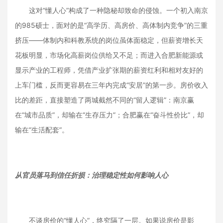
这对“懂人心”构成了一种隐秘却致命的侵蚀。一个初入南京
的985硕士，面对的是“高学历、高房价、高体制内竞争”的三重
挤压——体制内和科教系统的岗位虽体面稳定，但薪资增长天
花板明显，市场化高薪岗位供给又不足；而进入合肥新能源或
显示产业的工程师，凭借产业扩张期的薪资红利和相对友好的
上车门槛，反而更容易在三年内完成“安居”的第一步。房价收入
比的差距，直接塑造了两城截然不同的“留人逻辑”：南京赢
在“城市品质”，却输在“生存压力”；合肥赢在“奋斗性价比”，却
输在“生活配套”。
从官员落马到信任折损：治理稳定性如何影响人心
不谈房价的“懂人心”，终究隔了一层。如果说房价是影