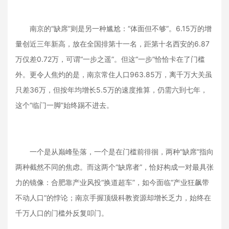
南京的“缺席”则是另一种尴尬：“体面但不够”。6.15万的增
量创近三年新高，放在全国排第十一名，距第十名西安的6.87
万仅差0.72万，可谓“一步之遥”。但这“一步”恰恰卡在了门槛
外。更令人焦灼的是，南京常住人口963.85万，离千万大关虽
只差36万，但按年均增长5.5万的速度推算，仍需六到七年，
这个“临门一脚”始终踢不进去。
一个是从巅峰坠落，一个是在门槛前徘徊，两种“缺席”指向
两种截然不同的焦虑。而这两个“缺席者”，恰好构成一对最具张
力的镜像：合肥靠产业风投“换道超车”，如今面临“产业狂飙带
不动人口”的悖论；南京手握顶级科教资源却增长乏力，始终在
千万人口的门槛外反复叩门。