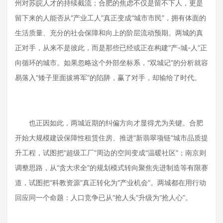
州对苏皖人才的持续截流；合肥的焦虑不仅是留不下人，更是
留下来的人能否从“产业工人”真正变成“城市市民”，拥有体面的
生活质量、充分的社会保障和向上的阶层流动预期。两城的真
正对手，从来不是彼此，而是那些已经或正在构建“产-城-人”正
向循环的城市。如果忽略这个外部坐标系，“双城记”的分析就容
易落入“矮子里面拔将军”的陷阱，赢了对手，却输给了时代。
也正因如此，两城近期的纠偏方向才显得尤为关键。合肥
开始大规模建设保障性租赁住房、推进“新翡翠项链”城市品质提
升工程，试图把“超级工厂”周边的空间变成“温暖社区”；南京则
调整思路，从“贪大求全”的规划模式转向聚焦先进制造等有限赛
道，试图把“科教资源”真正转化为“产业机会”。两城都在用行动
回应同一个命题：人口竞争已从“抢人头”升级为“抢人心”。