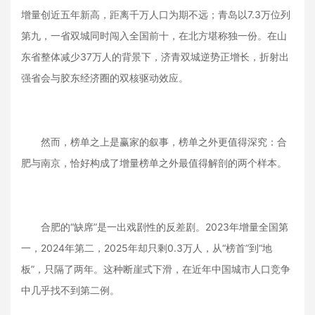
增量创近五年新高，距离千万人口为期不远；青岛以7.3万位列
第九，一省双城同时闯入全国前十，在北方堪称独一份。在山
东省整体减少37万人的背景下，济青双城逆势正增长，折射出
强省会与胶东经济圈的双核驱动效应。
然而，榜单之上是赢家的叙事，榜单之外更值得深究：合
肥与南京，恰好构成了增量榜单之外最值得解剖的两个样本。
合肥的“缺席”是一出戏剧性的反差剧。2023年增量全国第
一，2024年第二，2025年却只剩0.3万人，从“榜首”到“地
板”，只隔了两年。这种断崖式下滑，在近年中国城市人口竞争
中几乎找不到第二例。