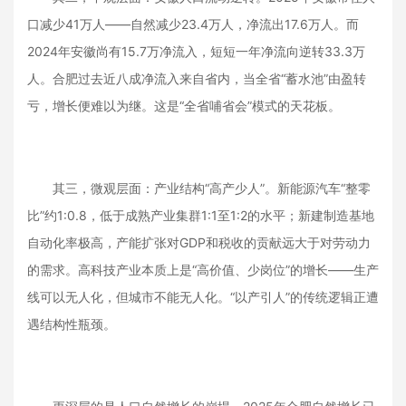
口减少41万人——自然减少23.4万人，净流出17.6万人。而
2024年安徽尚有15.7万净流入，短短一年净流向逆转33.3万
人。合肥过去近八成净流入来自省内，当全省“蓄水池”由盈转
亏，增长便难以为继。这是“全省哺省会”模式的天花板。
其三，微观层面：产业结构“高产少人”。新能源汽车“整零
比”约1:0.8，低于成熟产业集群1:1至1:2的水平；新建制造基地
自动化率极高，产能扩张对GDP和税收的贡献远大于对劳动力
的需求。高科技产业本质上是“高价值、少岗位”的增长——生产
线可以无人化，但城市不能无人化。“以产引人”的传统逻辑正遭
遇结构性瓶颈。