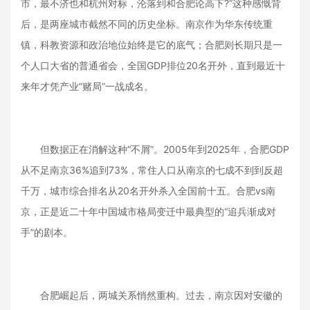
市，最不济也和杭州对标，沦落到和合肥论高下?”这种感慨背
后，是两座城市截然不同的历史坐标。南京作为华东传统重
镇，科教资源和政治地位始终是它的底气；合肥则长期只是一
个人口大省的普通省会，全国GDP排位20名开外，直到最近十
来年才凭产业“赌局”一战成名。
但数据正在消解这种“不屑”。2005年到2025年，合肥GDP
从不足南京36%追到73%，常住人口从南京的七成不到到反超
千万，城市综合排名从20名开外杀入全国前十五。合肥vs南
京，正是近二十年中国城市格局变迁中最典型的“追兵渐成对
手”的剧本。
合肥崛起后，两城关系悄然重构。过去，南京因对安徽的