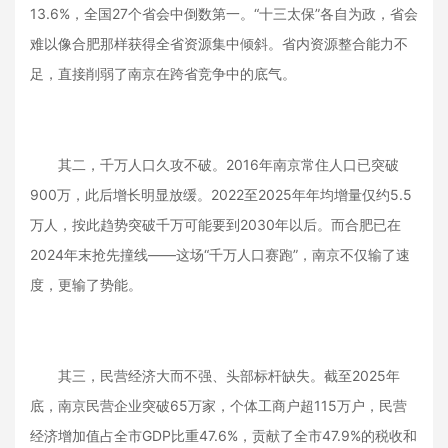
13.6%，全国27个省会中倒数第一。“十三太保”各自为政，省会
难以像合肥那样获得全省资源集中倾斜。省内资源整合能力不
足，直接削弱了南京在跨省竞争中的底气。
其二，千万人口久攻不破。2016年南京常住人口已突破
900万，此后增长明显放缓。2022至2025年年均增量仅约5.5
万人，按此趋势突破千万可能要到2030年以后。而合肥已在
2024年末抢先撞线——这场“千万人口赛跑”，南京不仅输了速
度，更输了势能。
其三，民营经济大而不强、头部标杆缺失。截至2025年
底，南京民营企业突破65万家，个体工商户超115万户，民营
经济增加值占全市GDP比重47.6%，贡献了全市47.9%的税收和