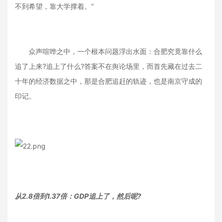
不到希望，靠大学撑着。”
众声喧哗之中，一个根本问题浮出水面：合肥究竟靠什么
追了上来?追上了什么?答案不在舆论场里，而首先藏在过去二
十年的经济数据之中，那是合肥追赶的轨迹，也是南京守成的
印记。
从2.8倍到1.37倍：GDP追上了，然后呢?