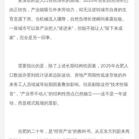
更深层的是人口自然增长的崩塌。2025年合肥自然增长已
由正转负，产业能吸引外来劳动力，却无法逆转城市自身的生
育意愿下滑。当机械流入骤降，自然负增长便瞬间暴露短板。
一座城市可以靠产业把人“请进来”，但能不能让人“留下来成
家”，完全是另一回事。
需要指出的是，除了上述长期结构性因素，2025年合肥人
口数据亦受到统计误差边际波动、房地产周期性低迷导致的外
来务工人员缩减等短期因素叠加影响。但若剔除这些“技术性噪
音”，“产业带不动人”的结构性拐点已然确立——这不是一年波
动，而是模式瓶颈的显影。
合肥的二十年，是“经营产业”的教科书。从京东方到蔚来再