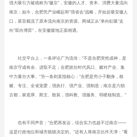
强大吸引力被戏称为“徽京”，安徽的人才、资本、消费大量流向
南京；如今，合肥凭产业崛起和“强省会”战略，开始反吸安徽人
口，甚至截流了原本流向南京的资源。两城正从“单向虹吸”走
向“双向博弈”，在安徽腹地正面相遇。
社交平台上，一条评论广为流传：“不是合肥突然成神，是
南京守成有余、进取不足；合肥抓住时代风口、赌对产业、集
中力量办大事。”另一条则直指核心：“合肥是穷小子翻身，敢
赌、专注、全省宠爱，强执行、强产业、强制造；南京是六朝
古都，家底厚、斯文、散装，强科教、强服务、弱硬核制造。”
也有不同声音：“合肥再发达，综合实力也超不过南京——
这是行政地位和城市能级决定的。”还有人将南京比作天津：“看