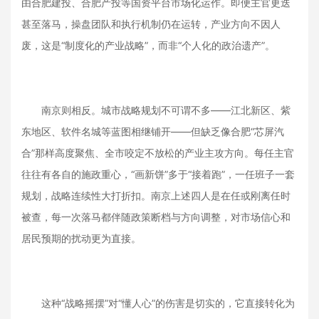
由合肥建投、合肥产投等国资平台市场化运作。即便主官更迭
甚至落马，操盘团队和执行机制仍在运转，产业方向不因人
废，这是“制度化的产业战略”，而非“个人化的政治遗产”。
南京则相反。城市战略规划不可谓不多——江北新区、紫
东地区、软件名城等蓝图相继铺开——但缺乏像合肥“芯屏汽
合”那样高度聚焦、全市咬定不放松的产业主攻方向。每任主官
往往有各自的施政重心，“画新饼”多于“接着跑”，一任班子一套
规划，战略连续性大打折扣。南京上述四人是在任或刚离任时
被查，每一次落马都伴随政策断档与方向调整，对市场信心和
居民预期的扰动更为直接。
这种“战略摇摆”对“懂人心”的伤害是切实的，它直接转化为