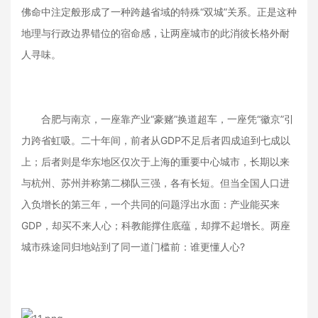
佛命中注定般形成了一种跨越省域的特殊“双城”关系。正是这种
地理与行政边界错位的宿命感，让两座城市的此消彼长格外耐
人寻味。
合肥与南京，一座靠产业“豪赌”换道超车，一座凭“徽京”引
力跨省虹吸。二十年间，前者从GDP不足后者四成追到七成以
上；后者则是华东地区仅次于上海的重要中心城市，长期以来
与杭州、苏州并称第二梯队三强，各有长短。但当全国人口进
入负增长的第三年，一个共同的问题浮出水面：产业能买来
GDP，却买不来人心；科教能撑住底蕴，却撑不起增长。两座
城市殊途同归地站到了同一道门槛前：谁更懂人心?