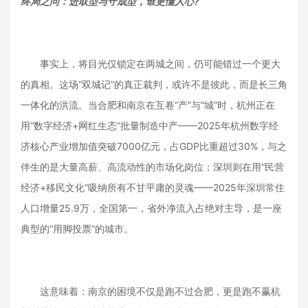
终局之问：进取型与守成型，谁更懂人心?
事实上，将目光仅锁定在两城之间，仍可能错过一个更大
的真相。这场“双城记”的真正裁判，或许不是彼此，而是长三角
一体化的洪流。当合肥和南京在互卷“产”与“城”时，杭州正在
用“数字经济+网红生态”批量制造中产——2025年杭州数字经
济核心产业增加值突破7000亿元，占GDP比重超过30%，与之
伴生的是大量高薪、高流动性的市场化岗位；深圳则在用“民营
经济+移民文化”吸纳所有不甘平庸的灵魂——2025年深圳常住
人口增量25.9万，全国第一，省外净流入占绝对主导，是一座
典型的“用脚投票”的城市。
这意味着：南京的困境不仅是跑不过合肥，更是跑不赢杭