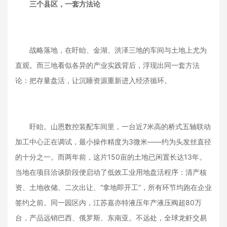
三个县区，一套方法论
战略落地，在盱眙、金湖、洪泽三地的车间与土地上尤为
直观。而三地看似各异的产业实践背后，浮现出同一套方法
论：把存量盘活，让沉睡资源重新进入经济循环。
盱眙。山恩数控装配车间里，一台近7米高的桥式五轴联动
加工中心正在调试，最小操作精度为3微米——约为头发丝直径
的十分之一。而两年前，这片150亩的土地已闲置长达13年。
当地在项目洽谈阶段便启动了低效工业用地盘活程序：清产核
资、土地收储、二次出让、“拿地即开工”，所有环节均跑在企业
签约之前。同一园区内，江苏嘉亦特液压年产液压阀超80万
台，产品远销巴西、俄罗斯、东南亚。不远处，全球龙虾交易