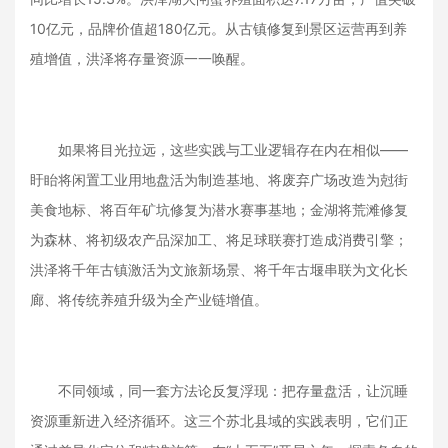
10亿元，品牌价值超180亿元。从古镇修复到景区运营再到养
殖增值，洪泽将存量资源一一唤醒。
如果将目光拉远，这些实践与工业逻辑存在内在相似——
盱眙将闲置工业用地盘活为制造基地、将废弃广场改造为尅街
美食地标、将百年矿坑修复为潜水赛事基地；金湖将荒滩修复
为森林、将初级农产品深加工、将足球联赛打造成消费引擎；
洪泽将千年古镇激活为文旅新场景、将千年古堰串联为文化长
廊、将传统养殖升级为全产业链增值。
不同领域，同一套方法论反复浮现：把存量盘活，让沉睡
资源重新进入经济循环。这三个苏北县域的实践表明，它们正