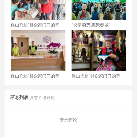
保山托起“群众家门口的幸
“悦享消费·惠聚春城”——
福”（6）‖腾冲猴桥镇：家门
2026昆明汽车博览会盛大开
口的“火塘会”，激活边疆治
幕
理“神经末梢”
保山托起“群众家门口的幸
保山托起“群众家门口的幸
福”（5）‖加大温暖力度，守
福”（4）‖“花濮公主”李枝
护老人尊严——隆阳区打
清：指尖传非遗，巧手织幸
造“家门口的关爱所”
福
评论列表
共有
0
条评论
暂无评论