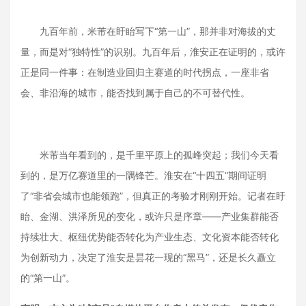
九百年前，米芾在盱眙写下“第一山”，那并非对海拔的丈
量，而是对“独特性”的识别。九百年后，淮安正在证明的，或许
正是同一件事：在制造业回归主赛道的时代拐点，一座非省
会、非沿海的城市，能否找到属于自己的不可替代性。
米芾当年看到的，是千里平原上的孤峰突起；我们今天看
到的，是万亿赛道里的一隅锋芒。淮安在“十四五”期间证明
了“非省会城市也能领跑”，但真正的考验才刚刚开始。记者在盱
眙、金湖、洪泽所见的变化，或许只是序章——产业集群能否
持续壮大、枢纽优势能否转化为产业生态、文化资本能否转化
为创新动力，决定了淮安是昙花一现的“黑马”，还是长久矗立
的“第一山”。