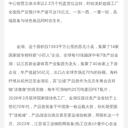
中心智慧立体冷库以2.3万个托盘货位运转，盱眙龙虾超级工厂
全面投产后预计年产值可达15亿元。一东一西，一重一轻，高
端装备与绿色食品同时在生长。
金湖。这个面积仅1393平方公里的苏北小县，集聚了14家
国家级专精特新“小巨人”企业。全球每10张蹦床中有7张产自金
湖：以江苏新金菱体育产业集团为龙头，集聚了40余家上下游
企业，年产值超50亿元，出口占全球市场近70%的份额。海科
纤维从杭州迁至金湖后，其“云绒”产品曾作为北京冬奥会吉祥
物“冰墩墩”的填充物，每年可消纳约20万吨废旧PET瓶片，
2026年3月获评国家级绿色工厂。金湖仪器仪表产业发轫于上
世纪70年代，产品曾装备于中国第一枚运载火箭，却长期受困
于“送检难”，产品须送往南京甚至更远省份检测，周期长达一个
月。2023年，江苏省工业物联网装备(热工仪表)计量中心在金