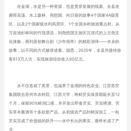
在金湖，水是另一种资源，也是贯穿发展的线索。全县坐
拥荷花荡、水上森林、尧想国、向日葵的故事4个国家4A级景
区，以及2个国家级水利风景区、1个全国乡村旅游重点村。从
万亩池杉林间的竹筏漂流，到尧想国文旅区沉浸式的上古尧文
化体验，再到原创舞台剧《少年尧帝》的精彩演绎——水乡的
故事，以不同的方式被讲述着。据悉，2025年，全县共接待游
客813万人次，实现旅游综合收入80亿元。
水不仅造就了美景，也滋养了金湖的特色农业。江苏苏芡
集团联合苏州市农科院、江苏大学，将鲜芡实保质期延长至12
个月，保留90%鲜润口感，并开发出即食芡实、芡实啤酒、芡
实草本酱酒等十多款新产品。从初级农产品到精深加工，一粒
芡实完成了价值链的跃升——水中长出的果实，最终长成了产
业。