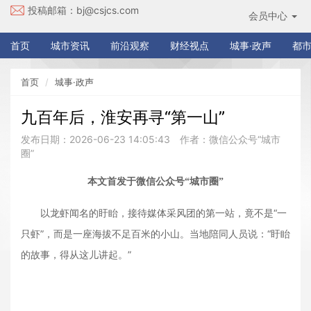
投稿邮箱：
bj@csjcs.com
会员中心
首页
城市资讯
前沿观察
财经视点
城事·政声
都市
首页
城事·政声
九百年后，淮安再寻“第一山”
发布日期：2026-06-23 14:05:43
作者：微信公众号“城市
圈”
本文首发于微信公众号“城市圈”
以龙虾闻名的盱眙，接待媒体采风团的第一站，竟不是“一
只虾”，而是一座海拔不足百米的小山。当地陪同人员说：“盱眙
的故事，得从这儿讲起。”