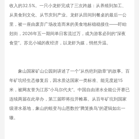
收入的32.5%。一只小龙虾完成了三次跨越：从养殖到加工、
从美食到文化、从节庆到产业。龙虾从田间到餐桌的最后一公
里，被一座由废弃广场改造而来的美食地标稳稳接住——盱眙
尅街，2026年五一期间单日客流过万，成为游客必到的“深夜
食堂”。苏北小城的夜经济，以龙虾为媒，悄然升温。
象山国家矿山公园则讲述了一个“从伤疤到勋章”的故事。百
年矿坑经生态修复后，因水质达国家一类标准、能见度超15
米，被网友誉为江苏“小马尔代夫”。中国自由潜水全能公开赛已
连续两届在此举办，第三届即将拉开帷幕。从百年矿坑到国家
级潜水基地，象山的蜕变与山恩数控“腾笼换鸟”的逻辑如出一
辙。