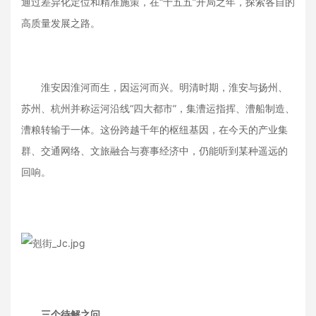
通过差异化定位和精准施策，在“十五五”开局之年，探索各自的
高质量发展之路。
淮安因淮河而生，因运河而兴。明清时期，淮安与扬州、
苏州、杭州并称运河沿线“四大都市”，集漕运指挥、漕船制造、
漕粮转输于一体。这份跨越千年的枢纽基因，在今天的产业集
群、交通网络、文旅融合与赛事经济中，仍能听到某种遥远的
回响。
三个待解之问