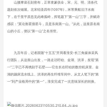
山腰摩崖石刻密布，正草隶篆俱全，宋、元、明、清各代
题刻依次铺展。北宋绍圣四年(1097年)，米芾乘船沿汴水南
下，在千里平原忽见此峰孤峙，挥笔题下“第一山”三字，并赋诗
感叹：“莫论衡霍撞星斗，且是东南第一山。”从此，这座原名南
山的小丘，便以“第一山”之名传世。
九百年后，记者跟随“十五五”开局看淮安-长三角媒体采风
行团队，从这座山出发，一路走访盱眙、金湖、洪泽，发现“第
一”二字已不再镌刻于石壁——它生长在盱眙的数控机床里、金
湖的蹦床流水线上、洪泽的再生纤维车间中。从文人笔下的“第
一”到产业格局中的“第一”，淮安完成了一次意味深长的转换。