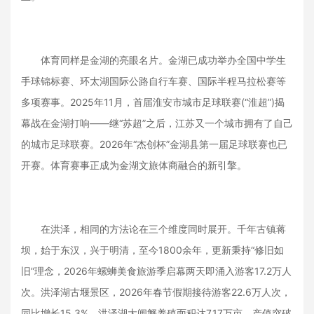
体育同样是金湖的亮眼名片。金湖已成功举办全国中学生
手球锦标赛、环太湖国际公路自行车赛、国际半程马拉松赛等
多项赛事。2025年11月，首届淮安市城市足球联赛(“淮超”)揭
幕战在金湖打响——继“苏超”之后，江苏又一个城市拥有了自己
的城市足球联赛。2026年“杰创杯”金湖县第一届足球联赛也已
开赛。体育赛事正成为金湖文旅体商融合的新引擎。
在洪泽，相同的方法论在三个维度同时展开。千年古镇蒋
坝，始于东汉，兴于明清，至今1800余年，更新秉持“修旧如
旧”理念，2026年螺蛳美食旅游季启幕两天即涌入游客17.2万人
次。洪泽湖古堰景区，2026年春节假期接待游客22.6万人次，
同比增长15.3%。洪泽湖大闸蟹养殖面积达7.17万亩，产值突破