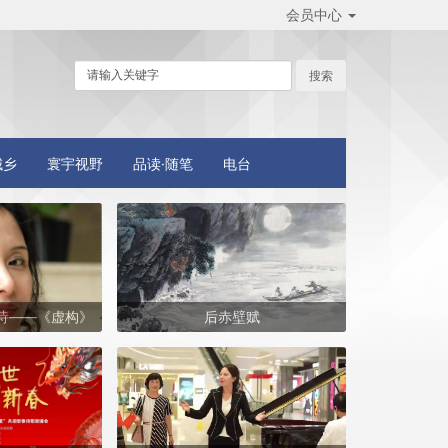
会员中心
城乡
寰宇视野
品读·随笔
电台
诗——《虚构》
后赤壁赋