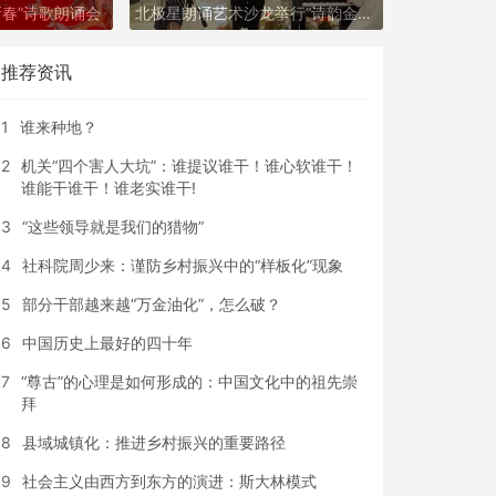
新春”诗歌朗诵会
北极星朗诵艺术沙龙举行“诗韵金秋”唐诗宋词快闪活动
推荐资讯
1
谁来种地？
2
机关“四个害人大坑”：谁提议谁干！谁心软谁干！
谁能干谁干！谁老实谁干!
3
“这些领导就是我们的猎物”
4
社科院周少来：谨防乡村振兴中的“样板化”现象
5
部分干部越来越“万金油化”，怎么破？
6
中国历史上最好的四十年
7
“尊古”的心理是如何形成的：中国文化中的祖先崇
拜
8
县域城镇化：推进乡村振兴的重要路径
9
社会主义由西方到东方的演进：斯大林模式