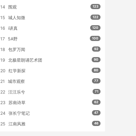
14
围观
123
15
城人知微
122
16
i讲真
120
17
5A野
100
18
包罗万闻
92
19
北极星朗诵艺术团
90
20
红学新探
80
21
城市观察
77
22
汪汪乐兮
71
23
苏南诗草
62
24
张长宁笔记
47
25
江南风雅
46