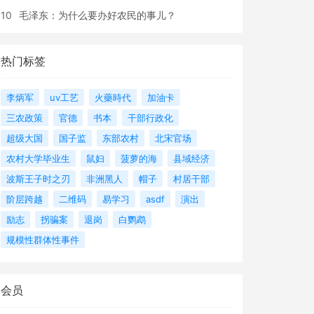
10
毛泽东：为什么要办好农民的事儿？
热门标签
李炳军
uv工艺
火藥時代
加油卡
三农政策
官德
书本
干部行政化
超级大国
国子监
东部农村
北宋官场
农村大学毕业生
鼠妇
菠萝的海
县域经济
波斯王子时之刃
非洲黑人
帽子
村居干部
阶层跨越
二维码
易学习
asdf
演出
励志
拐骗案
退岗
白鹦鹉
规模性群体性事件
会员