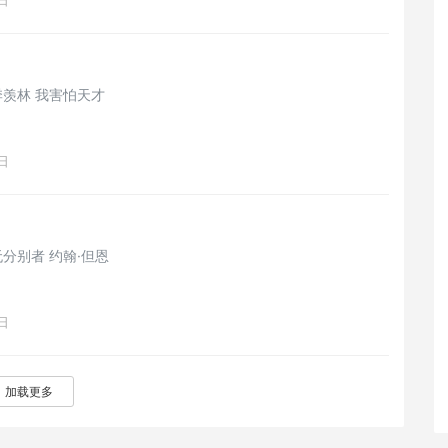
日
羡林 我害怕天才
日
公众号《读文听声》：无分别者 约翰·但恩
日
加载更多