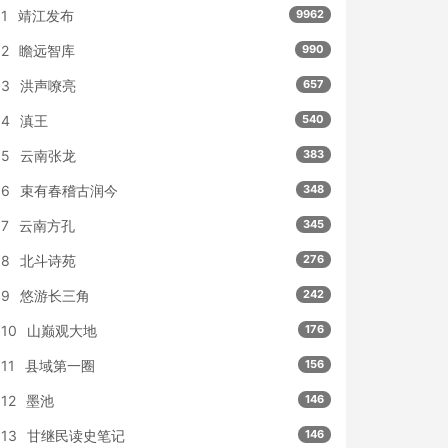
1
靖江发布
9962
2
瞻远智库
990
3
洪声嘹亮
657
4
滇王
540
5
云南张龙
383
6
束有春稽古润今
348
7
云南方孔
345
8
北斗诗苑
276
9
悠游长三角
242
10
山巅观大地
176
11
县域第一圈
156
12
墨池
146
13
甘继民读史笔记
146