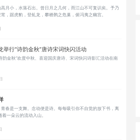
山高月小，水落石出。曾日月之几何，而江山不可复识矣。予乃
蒙茸，踞虎豹，登虬龙，攀栖鹘之危巢，俯冯夷之幽宫。
日
龙举行“诗韵金秋”唐诗宋词快闪活动
诗韵金秋”欢度中秋、喜迎国庆唐诗、宋词快闪诗影汇活动在南
日
样
。青春是一支舞。念动便是诗。每每吸引你不自觉的放下书，离
随着一朵云的流动入山。
日