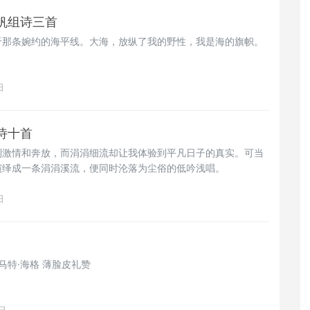
帆组诗三首
于那条婉约的海平线。大海，放纵了我的野性，我是海的旗帜。
日
诗十首
到激情和奔放，而涓涓细流却让我体验到平凡日子的真实。可当
演绎成一条涓涓溪流，便同时沦落为尘俗的低吟浅唱。
日
公众号 《读文听声》： 马特·海格 薄脸皮礼赞