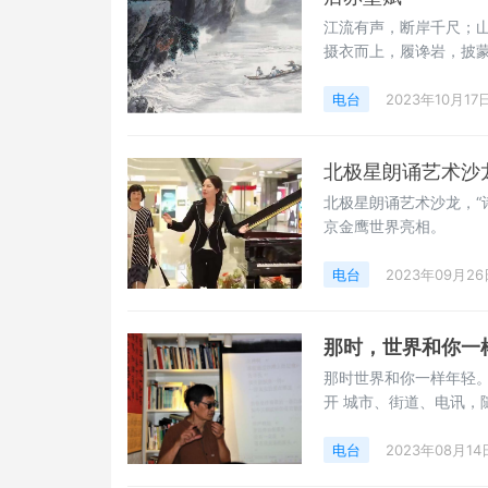
江流有声，断岸千尺；
摄衣而上，履谗岩，披
电台
2023年10月17
北极星朗诵艺术沙
北极星朗诵艺术沙龙，“
京金鹰世界亮相。
电台
2023年09月26
那时，世界和你一
那时世界和你一样年轻
开 城市、街道、电讯，
电台
2023年08月14