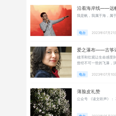
沿着海岸线——远
我是帆，我属于海，属
电台
2023年07月21
爱之瀑布——古筝
雄浑和壮观让生命感受
曾经不可一世的飞瀑，
电台
2023年07月10
薄脸皮礼赞