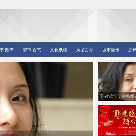
事·政声
都市·百态
文化纵横
洞鉴古今
城市漫步
新
朗读欣赏：古筝组