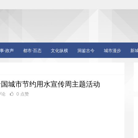
事·政声
都市·百态
文化纵横
洞鉴古今
城市漫步
新
全国城市节约用水宣传周主题活动
评论
0 点赞