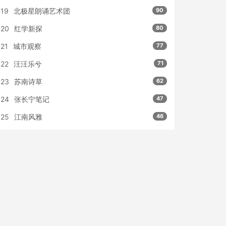
19
北极星朗诵艺术团
90
20
红学新探
80
21
城市观察
77
22
汪汪乐兮
71
23
苏南诗草
62
24
张长宁笔记
47
25
江南风雅
46