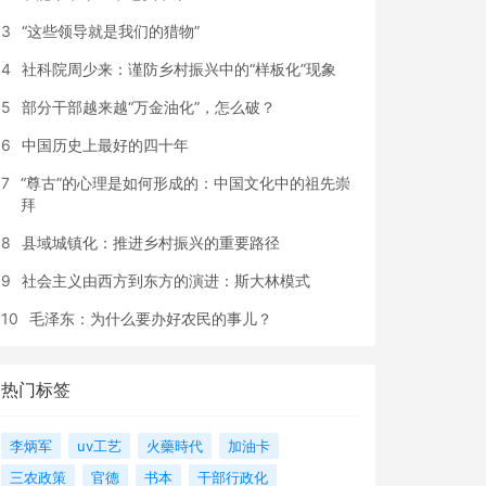
3
“这些领导就是我们的猎物”
4
社科院周少来：谨防乡村振兴中的“样板化”现象
5
部分干部越来越“万金油化”，怎么破？
6
中国历史上最好的四十年
7
“尊古”的心理是如何形成的：中国文化中的祖先崇
拜
8
县域城镇化：推进乡村振兴的重要路径
9
社会主义由西方到东方的演进：斯大林模式
10
毛泽东：为什么要办好农民的事儿？
热门标签
李炳军
uv工艺
火藥時代
加油卡
三农政策
官德
书本
干部行政化