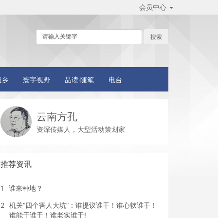
会员中心
城乡
寰宇视野
品读·随笔
电台
云南方孔
资深传媒人，大型活动策划家
推荐资讯
1
谁来种地？
2
机关“四个害人大坑”：谁提议谁干！谁心软谁干！
谁能干谁干！谁老实谁干!