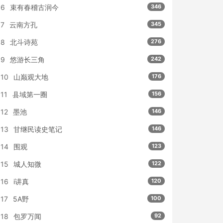
6
束有春稽古润今
346
7
云南方孔
345
8
北斗诗苑
276
9
悠游长三角
242
10
山巅观大地
176
11
县域第一圈
156
12
墨池
146
13
甘继民读史笔记
146
14
围观
123
15
城人知微
122
16
i讲真
120
17
5A野
100
18
包罗万闻
92