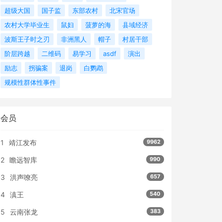
超级大国
国子监
东部农村
北宋官场
农村大学毕业生
鼠妇
菠萝的海
县域经济
波斯王子时之刃
非洲黑人
帽子
村居干部
阶层跨越
二维码
易学习
asdf
演出
励志
拐骗案
退岗
白鹦鹉
规模性群体性事件
会员
1
靖江发布
9962
2
瞻远智库
990
3
洪声嘹亮
657
4
滇王
540
5
云南张龙
383