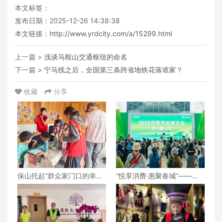
本文标签：
发布日期：2025-12-26 14:38:38
本文链接：
http://www.yrdcity.com/a/15299.html
上一篇 >
浅谈马鞍山交通枢纽的命名
下一篇 >
宁马线之后，全国第三条跨省地铁花落谁家？
收藏
分享
保山托起“群众家门口的幸
“悦享消费·惠聚春城”——
福”（6）‖腾冲猴桥镇：家门
2026昆明汽车博览会盛大开
口的“火塘会”，激活边疆治
幕
理“神经末梢”