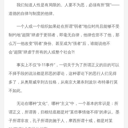
我们知道人性是有局限的。人要不为恶，必须有所“限”——
道德的自律与制度的他律。
一个人或一个组织如果处在所谓“弱者”地位时尚且能够不受
制约地“超限”肆虐于更弱者，即毫无自律，他律也管不了他，那
么万一他改变“弱者”身份、甚至成为“强者”后，谁能说他不
会“超限”肆虐于所有的人或整个社会?!
事实上不仅“9·11事件”，一切关于为了所谓正义的目的可以
不择手段的说法都是邪恶的谬论，这种谬论下的恶行人们见得
多了，从奥斯威辛到古拉格，从南京大屠杀到波尔·布特暴行莫
不如此。
无论在哪种“文化”、哪种“主义”中，一个基本的常识是：所
谓正义，所谓善，归根结底都是对“某些事情做不得”的承认。墨
子所谓非攻，孔子所谓勿施于人，摩西所谓十戒，都是对某