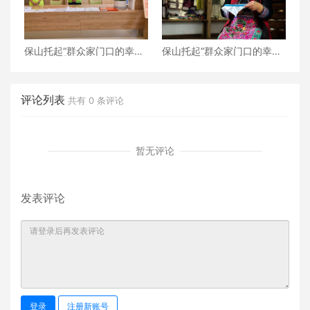
保山托起“群众家门口的幸
保山托起“群众家门口的幸
福”（5）‖加大温暖力度，守
福”（4）‖“花濮公主”李枝
护老人尊严——隆阳区打
清：指尖传非遗，巧手织幸
造“家门口的关爱所”
福
评论列表
共有
0
条评论
暂无评论
发表评论
登录
注册新账号