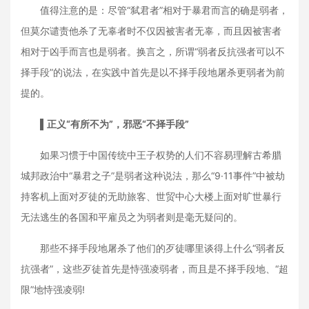
值得注意的是：尽管“弑君者”相对于暴君而言的确是弱者，
但莫尔谴责他杀了无辜者时不仅因被害者无辜，而且因被害者
相对于凶手而言也是弱者。换言之，所谓“弱者反抗强者可以不
择手段”的说法，在实践中首先是以不择手段地屠杀更弱者为前
提的。
▌
正义“有所不为”，邪恶“不择手段”
如果习惯于中国传统中王子权势的人们不容易理解古希腊
城邦政治中“暴君之子”是弱者这种说法，那么“9·11事件”中被劫
持客机上面对歹徒的无助旅客、世贸中心大楼上面对旷世暴行
无法逃生的各国和平雇员之为弱者则是毫无疑问的。
那些不择手段地屠杀了他们的歹徒哪里谈得上什么“弱者反
抗强者”，这些歹徒首先是恃强凌弱者，而且是不择手段地、“超
限”地恃强凌弱!