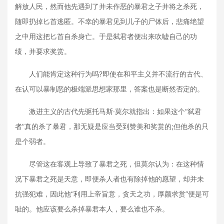
解放人民，然而他先遇到了并未作恶的暴君之子并将之杀死，
随即扔掉匕首逃匿。不幸的暴君见到儿子的尸体后，悲痛绝望
之中用这把匕首自杀身亡。于是弑君者便出来吹嘘自己的功
绩，并要求奖赏。
人们能肯定这种行为吗?即使在和平主义并不流行的古代、
在认可以暴制恶的极端派思想家那里，答案也是断然否定的。
激进主义的古代先驱托马斯·莫尔就指出：如果这个“弑君
者”真的杀了暴君，那无疑是应当受到赞美和奖赏的;但他杀的只
是个弱者。
尽管这在客观上导致了暴君之死，但莫尔认为：在这种情
况下暴君之死是天意，即便杀人者也有除掉他的愿望，却并未
抗强犯难，因此他“利用上帝旨意，贪天之功，厚颜求赏”便是可
耻的。他应该要么杀掉暴君本人，要么谁也不杀。