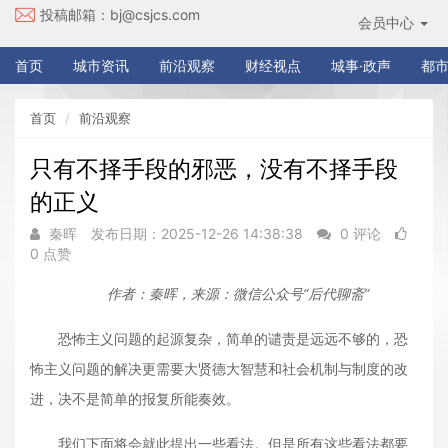
投稿邮箱：
bj@csjcs.com
会员中心
首页
城市资讯
前沿观察
财经视点
城事·政声
都市
首页
前沿观察
只有不择手段的邪恶，没有不择手段
的正义
秦晖
发布日期：2025-12-26 14:38:38
0 评论
0 点赞
作者：秦晖，来源：微信公众号“后代聊斋”
恐怖主义问题的起源复杂，简单的谴责是远远不够的，恐
怖主义问题的解决更需要大贤德大智慧和社会机制与制度的改
进，决不是简单的报复所能奏效。
我们下面将会就此提出一些看法。但是所有这些看法都要