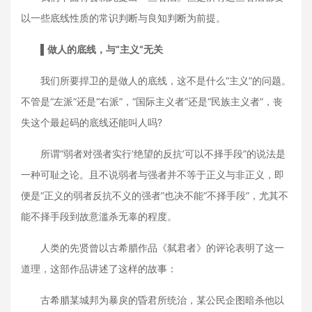
以一些底线性质的常识判断与良知判断为前提。
▌
做人的底线，与“主义”无关
我们所要捍卫的是做人的底线，这不是什么“主义”的问题。
不管是“左派”还是“右派”，“国际主义者”还是“民族主义者”，丧
失这个最起码的底线还能叫人吗?
所谓“弱者对强者实行‘绝望的反抗’可以不择手段”的说法是
一种可耻之论。且不说弱者与强者并不等于正义与非正义，即
便是“正义的弱者反抗不义的强者”也决不能“不择手段”，尤其不
能不择手段到故意滥杀无辜的程度。
人类的先贤曾以古希腊作品《弑君者》的评论表明了这一
道理，这部作品讲述了这样的故事：
古希腊某城邦为暴戾的昏君所统治，某公民企图暗杀他以