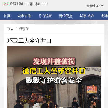
投稿邮箱：
bj@csjcs.com
会员中心
首页
城市资讯
前沿观察
财经视点
城事·政声
都市
首页
短视频
环卫工人坐守井口