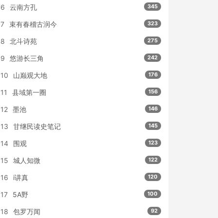
6
云南方孔
345
7
束有春稽古润今
323
8
北斗诗苑
275
9
悠游长三角
242
10
山巅观大地
176
11
县域第一圈
156
12
墨池
146
13
甘继民读史笔记
145
14
围观
123
15
城人知微
122
16
i讲真
120
17
5A野
100
18
包罗万闻
92