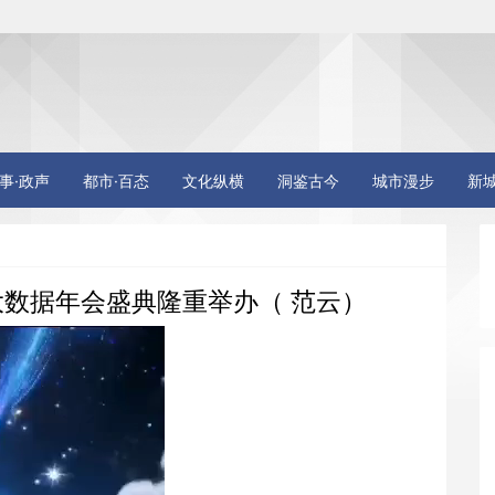
事·政声
都市·百态
文化纵横
洞鉴古今
城市漫步
新
联大数据年会盛典隆重举办（ 范云）