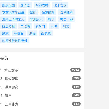
超级大国
国子监
东部农村
北宋官场
农村大学毕业生
鼠妇
菠萝的海
县域经济
波斯王子时之刃
非洲黑人
帽子
村居干部
阶层跨越
二维码
易学习
asdf
演出
励志
拐骗案
退岗
白鹦鹉
规模性群体性事件
会员
1
靖江发布
9962
2
瞻远智库
990
3
洪声嘹亮
655
4
滇王
540
5
云南张龙
383