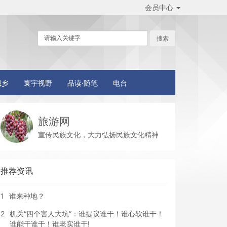
会员中心
城乡
寰宇视野
品读·随笔
电台
旅游网
宣传民族文化，大力弘扬民族文化精神
推荐资讯
1
谁来种地？
2
机关“四个害人大坑”：谁提议谁干！谁心软谁干！
谁能干谁干！谁老实谁干!