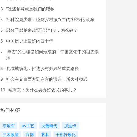
3
“这些领导就是我们的猎物”
4
社科院周少来：谨防乡村振兴中的“样板化”现象
5
部分干部越来越“万金油化”，怎么破？
6
中国历史上最好的四十年
7
“尊古”的心理是如何形成的：中国文化中的祖先崇
拜
8
县域城镇化：推进乡村振兴的重要路径
9
社会主义由西方到东方的演进：斯大林模式
10
毛泽东：为什么要办好农民的事儿？
热门标签
李炳军
uv工艺
火藥時代
加油卡
三农政策
官德
书本
干部行政化