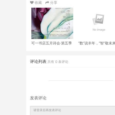
收藏
分享
可一书店五月诗会·第五季
“数”说丰年，“智”敬未
佳联大数据年会盛典隆
举办（ 范云）
评论列表
共有
0
条评论
发表评论