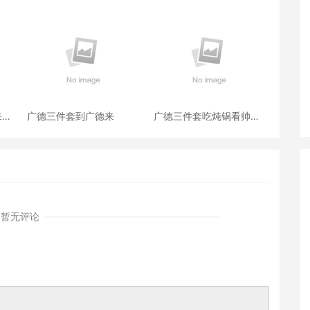
来暨
广德三件套到广德来
广德三件套吃炖锅看帅哥
重
跑澡锅
暂无评论