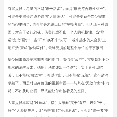
有些提拔，考量的不是“谁干活多”，而是“谁更符合隐性标准”。
可能是更擅长沟通协调的“人情练达”，可能是更贴合岗位需求
的“资源匹配”，也可能是未说出口的“平衡考量”。但无论何种原
因，对实干者的忽视，伤害的远不止一个人的积极性。当“承
诺”变成“画饼”，当“汗水”换不来“认可”，越来越多的人会从“主
动扛活”变成“被动应付”，最终受损的是整个单位的干事氛围。
这位同事坚决要求调去清闲部门，看似是“放弃”，实则是对不公
现实的清醒反击。她用行动传递出一个信号：
实干者可以吃
苦，但不能吃“哑巴亏”；可以付出，但不能被“无视”。
这不是消
极躺平，而是对自身价值的重新审视——与其在“无效付出”中内
耗，不如及时止损，寻找能让付出被看见的空间。
人事提拔本应是“风向标”，指引大家向“实干”看齐。若让“干得
好”的人屡屡失意，让“画饼”取代“兑现承诺”，只会让“躺平者”更