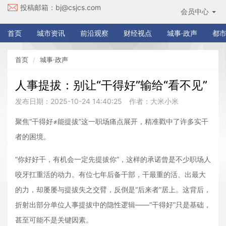
投稿邮箱：
bj@csjcs.com
会员中心
首页
城市资讯
前沿观察
财经视点
城事·政声
都市
首页
城事·政声
人事提拔：别让“干得好”输给“看不见”
发布日期：2025-10-24 14:40:25
作者：大米小米
聚焦“干得好≠能提拔”这一职场痛点展开，精准戳中了许多实干
者的困境。
“你好好干，有机会一定先提拔你”，这样的承诺曾是不少职场人
咬牙扛重活的动力。有位七年后备干部，干最重的活、出最大
的力，却屡屡与提拔失之交臂，反倒是“后来者”居上。这背后，
折射出部分单位人事提拔中的隐性逻辑——“干得好”只是基础，
甚至可能不是关键因素。