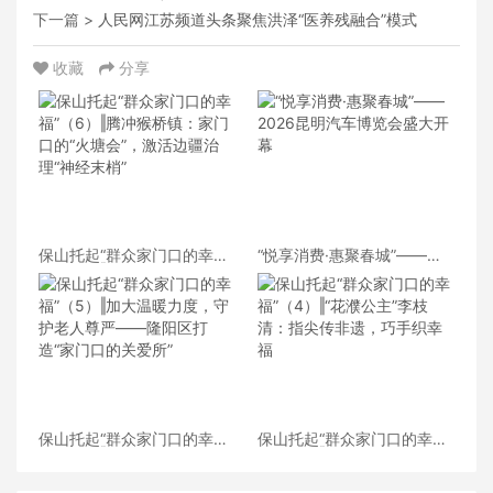
下一篇 >
人民网江苏频道头条聚焦洪泽“医养残融合”模式
收藏
分享
保山托起“群众家门口的幸
“悦享消费·惠聚春城”——
福”（6）‖腾冲猴桥镇：家门
2026昆明汽车博览会盛大开
口的“火塘会”，激活边疆治
幕
理“神经末梢”
保山托起“群众家门口的幸
保山托起“群众家门口的幸
福”（5）‖加大温暖力度，守
福”（4）‖“花濮公主”李枝
护老人尊严——隆阳区打
清：指尖传非遗，巧手织幸
造“家门口的关爱所”
福