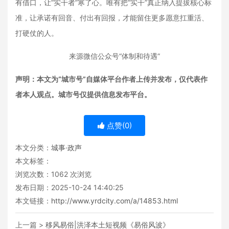
有借口，让“实干者”寒了心。
唯有把“实干”真正纳入提拔核心标
准，让承诺有回音、付出有回报，才能留住更多愿意扛重活、
打硬仗的人。
来源微信公众号“体制和待遇”
声明：本文为“城市号”自媒体平台作者上传并发布，仅代表作
者本人观点。城市号仅提供信息发布平台。
点赞(
0
)
本文分类：
城事·政声
本文标签：
浏览次数：
1062
次浏览
发布日期：2025-10-24 14:40:25
本文链接：
http://www.yrdcity.com/a/14853.html
上一篇 >
移风易俗|洪泽本土短视频《易俗风波》