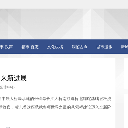
事·政声
都市·百态
文化纵横
洞鉴古今
城市漫步
新
迎来新进展
媒体中心
，由中铁大桥局承建的张靖皋长江大桥南航道桥北锚碇基础底板浇
圆满收官，标志着这座承载多项世界之最的悬索桥建设迈入全新阶