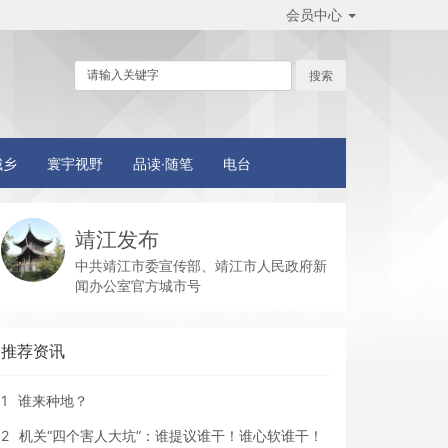
会员中心
城乡
寰宇视野
品读·随笔
电台
靖江发布
中共靖江市委宣传部、靖江市人民政府新
闻办公室官方城市号
推荐资讯
1
谁来种地？
2
机关“四个害人大坑”：谁提议谁干！谁心软谁干！