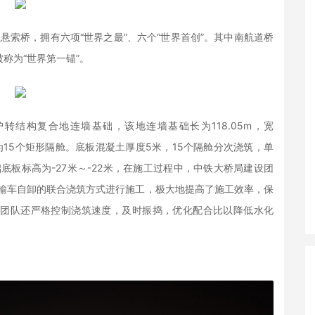
悬索桥，拥有六项“世界之最”、六个“世界首创”。其中南航道桥
称为“世界第一锚”。
结构复合地连墙基础，该地连墙基础长为118.05m，宽
为15个矩形隔舱。底板混凝土厚度5米，15个隔舱分次浇筑，单
底板标高为-27米～-22米，在施工过程中，中铁大桥局建设团
运输车自卸的联合浇筑方式进行施工，极大地提高了施工效率，保
工团队还严格控制浇筑速度，及时振捣，优化配合比以降低水化