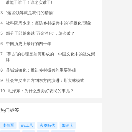
谁能干谁干！谁老实谁干!
3
“这些领导就是我们的猎物”
4
社科院周少来：谨防乡村振兴中的“样板化”现象
5
部分干部越来越“万金油化”，怎么破？
6
中国历史上最好的四十年
7
“尊古”的心理是如何形成的：中国文化中的祖先崇
拜
8
县域城镇化：推进乡村振兴的重要路径
9
社会主义由西方到东方的演进：斯大林模式
10
毛泽东：为什么要办好农民的事儿？
热门标签
李炳军
uv工艺
火藥時代
加油卡