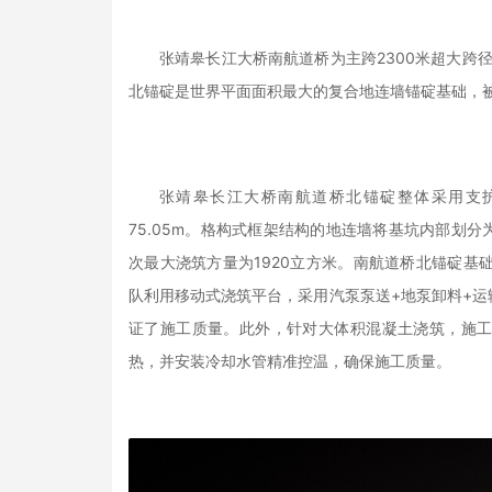
张靖皋长江大桥南航道桥为主跨2300米超大跨径
北锚碇是世界平面面积最大的复合地连墙锚碇基础，被
张靖皋长江大桥南航道桥北锚碇整体采用支护转
75.05m。格构式框架结构的地连墙将基坑内部划分
次最大浇筑方量为1920立方米。南航道桥北锚碇基础
队利用移动式浇筑平台，采用汽泵泵送+地泵卸料+
证了施工质量。此外，针对大体积混凝土浇筑，施
热，并安装冷却水管精准控温，确保施工质量。