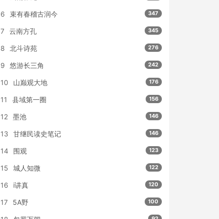
6
束有春稽古润今
347
7
云南方孔
345
8
北斗诗苑
276
9
悠游长三角
242
10
山巅观大地
176
11
县域第一圈
156
12
墨池
146
13
甘继民读史笔记
146
14
围观
123
15
城人知微
122
16
i讲真
120
17
5A野
100
92