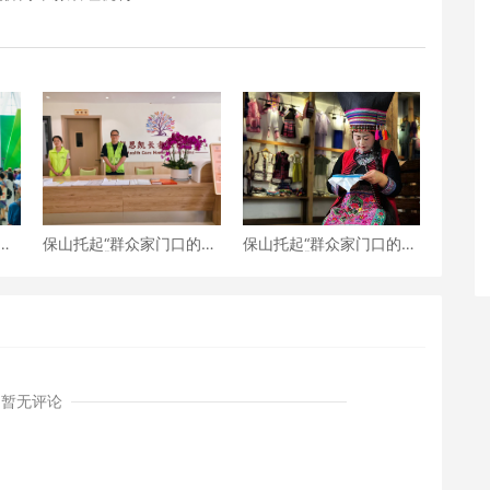
—
保山托起“群众家门口的幸
保山托起“群众家门口的幸
盛大
福”（5）‖加大温暖力度，
福”（4）‖“花濮公主”李枝
守护老人尊严——隆阳区
清：指尖传非遗，巧手织
打造“家门口的关爱所”
幸福
暂无评论