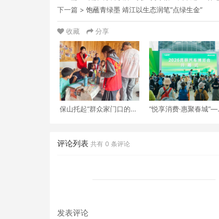
下一篇 >
饱蘸青绿墨 靖江以生态润笔“点绿生金”
收藏
分享
保山托起“群众家门口的幸
“悦享消费·惠聚春城”—
福”（6）‖腾冲猴桥镇：家
2026昆明汽车博览会
门口的“火塘会”，激活边
开幕
疆治理“神经末梢”
评论列表
共有
0
条评论
发表评论