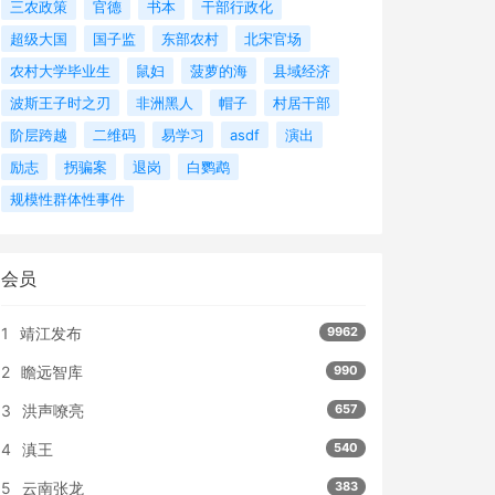
三农政策
官德
书本
干部行政化
超级大国
国子监
东部农村
北宋官场
农村大学毕业生
鼠妇
菠萝的海
县域经济
波斯王子时之刃
非洲黑人
帽子
村居干部
阶层跨越
二维码
易学习
asdf
演出
励志
拐骗案
退岗
白鹦鹉
规模性群体性事件
会员
1
靖江发布
9962
2
瞻远智库
990
3
洪声嘹亮
657
4
滇王
540
5
云南张龙
383