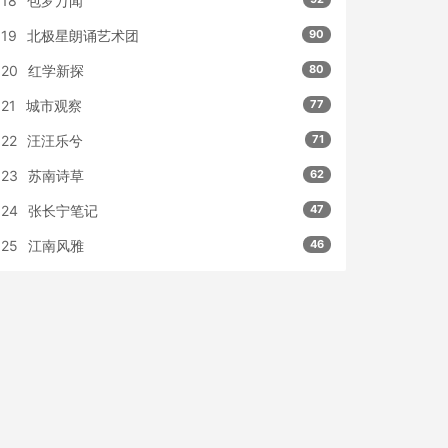
18
包罗万闻
19
北极星朗诵艺术团
90
20
红学新探
80
21
城市观察
77
22
汪汪乐兮
71
23
苏南诗草
62
24
张长宁笔记
47
25
江南风雅
46