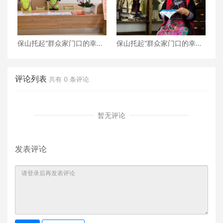
保山托起“群众家门口的幸
保山托起“群众家门口的幸
福”（5）‖加大温暖力度，守
福”（4）‖“花濮公主”李枝
护老人尊严——隆阳区打
清：指尖传非遗，巧手织幸
造“家门口的关爱所”
福
评论列表
共有
0
条评论
暂无评论
发表评论