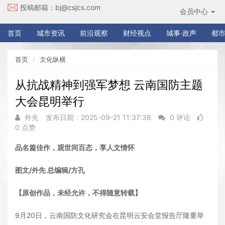
投稿邮箱：
bj@csjcs.com
会员中心
首页
城市资讯
前沿观察
财经视点
城事·政声
都市
首页
文化纵横
从抗战精神到强军梦想 云南国防主题
大会昆明举行
外先
发布日期：2025-09-21 11:37:38
0 评论
0 点赞
品名篇佳作，观世间百态，享人文情怀
图文/外先 总编辑/方孔
【原创作品，未经允许，不得随意转载】
9月20日，云南国防文化研究会在昆明云安会堂报告厅隆重举