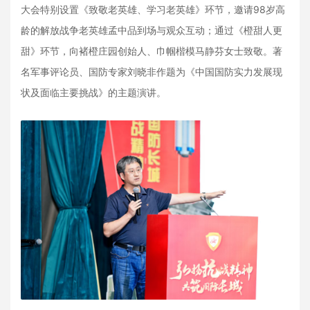
大会特别设置《致敬老英雄、学习老英雄》环节，邀请98岁高
龄的解放战争老英雄孟中品到场与观众互动；通过《橙甜人更
甜》环节，向褚橙庄园创始人、巾帼楷模马静芬女士致敬。著
名军事评论员、国防专家刘晓非作题为《中国国防实力发展现
状及面临主要挑战》的主题演讲。