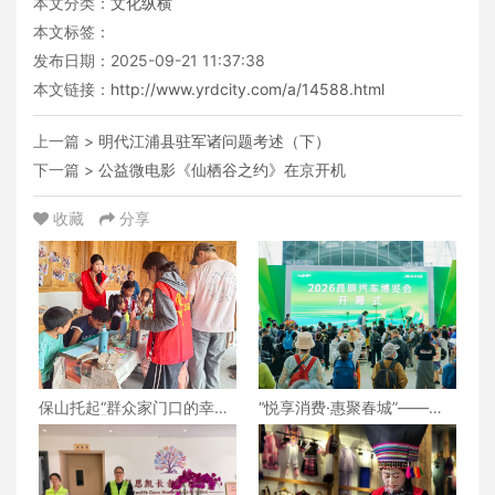
本文分类：
文化纵横
本文标签：
发布日期：2025-09-21 11:37:38
本文链接：
http://www.yrdcity.com/a/14588.html
上一篇 >
明代江浦县驻军诸问题考述（下）
下一篇 >
公益微电影《仙栖谷之约》在京开机
收藏
分享
保山托起“群众家门口的幸
“悦享消费·惠聚春城”——
福”（6）‖腾冲猴桥镇：家门
2026昆明汽车博览会盛大开
口的“火塘会”，激活边疆治
幕
理“神经末梢”