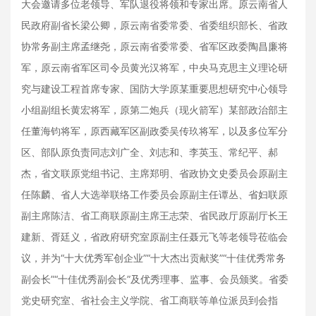
大会邀请多位老领导、军队退役将领和专家出席。原云南省人
民政府副省长梁公卿，原云南省委常委、省委组织部长、省政
协常务副主席孟继尧，原云南省委常委、省军区政委陶昌廉将
军，原云南省军区司令员黄光汉将军，中央马克思主义理论研
究与建设工程首席专家、国防大学原某重要思想研究中心领导
小组副组长黄宏将军，原第二炮兵（现火箭军）某部政治部主
任董海钧将军，原西藏军区副政委吴传玖将军，以及多位军分
区、部队原负责同志刘广全、刘志和、李英玉、常纪平、郝
杰，省文联原党组书记、主席郑明、省政协文史委员会原副主
任陈麟、省人大选举联络工作委员会原副主任谭丛、省妇联原
副主席陈洁、省工商联原副主席王志荣、省民政厅原副厅长王
建新、胥廷义，省政府研究室原副主任聂元飞等老领导莅临会
议，并为“十大优秀军创企业”“十大杰出贡献奖”“十佳优秀常务
副会长”“十佳优秀副会长”及优秀理事、监事、会员颁奖。省委
党史研究室、省社会主义学院、省工商联等单位派员到会指