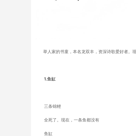
举人家的书童，本名龙双丰，资深诗歌爱好者。
1.鱼缸
三条锦鲤
全死了。现在，一条鱼都没有
鱼缸