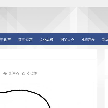
事·政声
都市·百态
文化纵横
洞鉴古今
城市漫步
新
9
0 评论
0 点赞