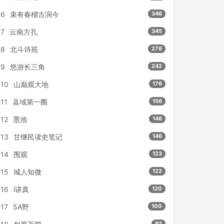
6
束有春稽古润今
346
7
云南方孔
345
8
北斗诗苑
276
9
悠游长三角
242
10
山巅观大地
176
11
县域第一圈
156
12
墨池
146
13
甘继民读史笔记
146
14
围观
123
15
城人知微
122
16
i讲真
120
17
5A野
100
92