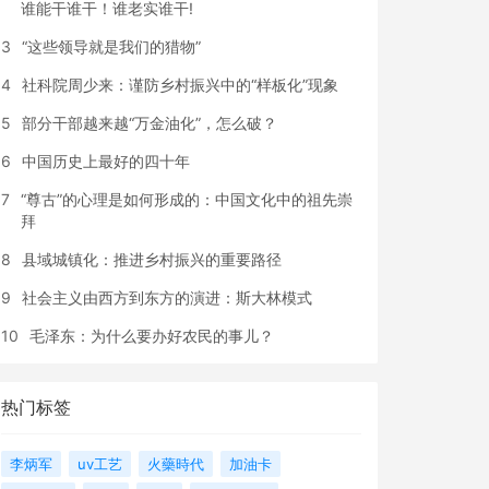
谁能干谁干！谁老实谁干!
3
“这些领导就是我们的猎物”
4
社科院周少来：谨防乡村振兴中的“样板化”现象
5
部分干部越来越“万金油化”，怎么破？
6
中国历史上最好的四十年
7
“尊古”的心理是如何形成的：中国文化中的祖先崇
拜
8
县域城镇化：推进乡村振兴的重要路径
9
社会主义由西方到东方的演进：斯大林模式
10
毛泽东：为什么要办好农民的事儿？
热门标签
李炳军
uv工艺
火藥時代
加油卡