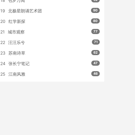
18
包罗万闻
19
北极星朗诵艺术团
90
20
红学新探
80
21
城市观察
77
22
汪汪乐兮
71
23
苏南诗草
62
24
张长宁笔记
47
25
江南风雅
46