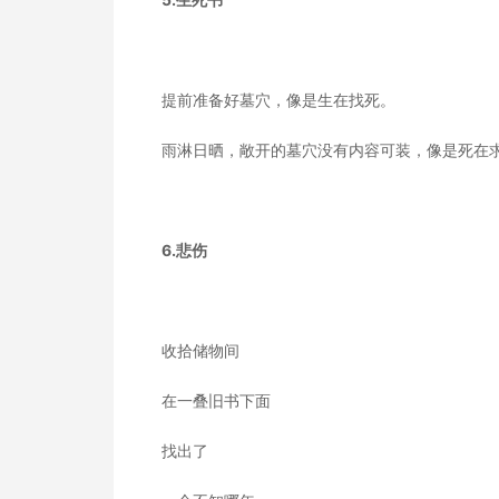
提前准备好墓穴，像是生在找死。
雨淋日晒，敞开的墓穴没有内容可装，像是死在
6.悲伤
收拾储物间
在一叠旧书下面
找出了