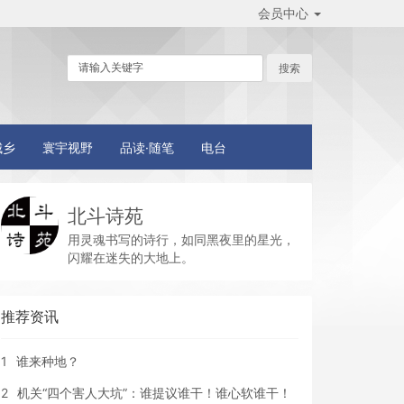
会员中心
城乡
寰宇视野
品读·随笔
电台
北斗诗苑
用灵魂书写的诗行，如同黑夜里的星光，
闪耀在迷失的大地上。
推荐资讯
1
谁来种地？
2
机关“四个害人大坑”：谁提议谁干！谁心软谁干！