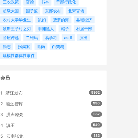
三农政策
官德
书本
干部行政化
超级大国
国子监
东部农村
北宋官场
农村大学毕业生
鼠妇
菠萝的海
县域经济
波斯王子时之刃
非洲黑人
帽子
村居干部
阶层跨越
二维码
易学习
asdf
演出
励志
拐骗案
退岗
白鹦鹉
规模性群体性事件
会员
1
靖江发布
9962
2
瞻远智库
990
3
洪声嘹亮
657
4
滇王
540
5
云南张龙
383