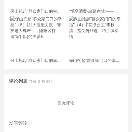
保山托起“群众家门口的幸
“悦享消费·惠聚春城”——
福”（6）‖腾冲猴桥镇：家门
2026昆明汽车博览会盛大开
口的“火塘会”，激活边疆治
幕
理“神经末梢”
保山托起“群众家门口的幸
保山托起“群众家门口的幸
福”（5）‖加大温暖力度，守
福”（4）‖“花濮公主”李枝
护老人尊严——隆阳区打
清：指尖传非遗，巧手织幸
造“家门口的关爱所”
福
评论列表
共有
0
条评论
暂无评论
发表评论