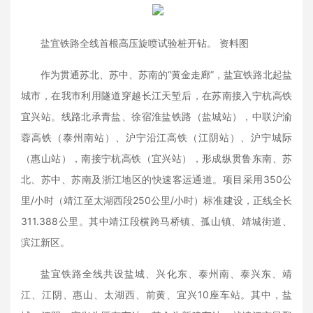
盐宜铁路全线首根高压旋喷试验桩开钻。 资料图
作为贯通苏北、苏中、苏南的“黄金走廊”，盐宜铁路北起盐
城市，在我市利用隧道穿越长江天堑后，在苏南接入宁杭高铁
宜兴站。线路北承青盐、徐宿淮盐铁路（盐城站），中联沪渝
蓉高铁（泰州南站）、沪宁沿江高铁（江阴站）、沪宁城际
（惠山站），南接宁杭高铁（宜兴站），形成纵贯鲁东南、苏
北、苏中、苏南及浙江地区的快速客运通道。项目采用350公
里/小时（靖江至太湖西段250公里/小时）标准建设，正线全长
311.388公里。其中靖江段横跨马桥镇、孤山镇、靖城街道、
滨江新区。
盐宜铁路全线共设盐城、兴化东、泰州南、泰兴东、靖
江、江阴、惠山、太湖西、前黄、宜兴10座车站。其中，盐