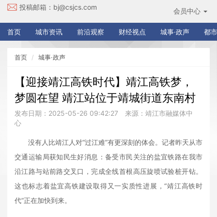
投稿邮箱：
bj@csjcs.com
会员中心
首页
城市资讯
前沿观察
财经视点
城事·政声
都市
首页
城事·政声
【迎接靖江高铁时代】靖江高铁梦，
梦圆在望 靖江站位于靖城街道东南村
发布日期：2025-05-26 09:42:27
来源：靖江市融媒体中
心
没有人比靖江人对“过江难”有更深刻的体会。记者昨天从市
交通运输局获知民生好消息：备受市民关注的盐宜铁路在我市
沿江路与站前路交叉口，完成全线首根高压旋喷试验桩开钻。
这也标志着盐宜高铁建设取得又一实质性进展，“靖江高铁时
代”正在加快到来。