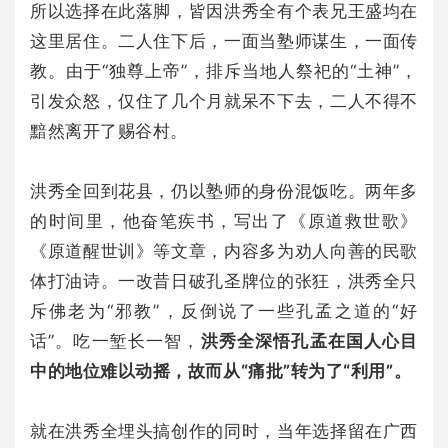
所以选择在此落脚，皆因洪秀全有个表兄王盛均在
这里居住。二人住下后，一面当塾师谋生，一面传
教。由于“独尊上帝”，排斥当地人祭祀的“土神”，
引发众怒，仅住了几个月就呆不下去，二人不得不
黯然离开了赐谷村。
洪秀全回到花县，仍以塾师的身份混饭吃。两年多
的时间里，他奋笔疾书，写出了《原道救世歌》
《原道醒世训》等文章，内容多为劝人向善的民歌
体打油诗。一改昔日破孔圣牌位的张狂，洪秀全只
斥佛老为“邪教”，反倒说了一些孔孟之道的“好
话”。吃一堑长一智，
洪秀全深悟孔孟在国人心目
中的地位难以动摇，故而从“痛批”转为了“利用”。
就在洪秀全埋头搞创作的同时，当年选择留在广西