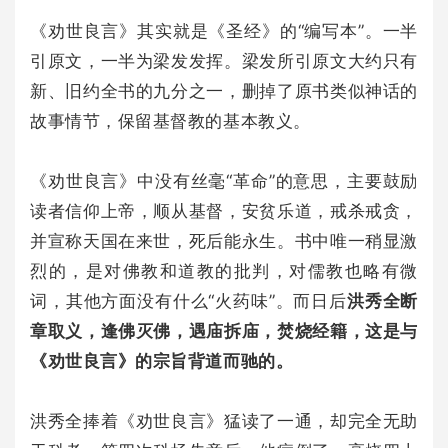
《劝世良言》其实就是《圣经》的“编写本”。一半
引原文，一半为梁发发挥。梁发所引原文大约只有
新、旧约全书的九分之一，删掉了原书类似神话的
故事情节，保留基督教的基本教义。
《劝世良言》中没有丝毫“革命”的意思，主要鼓励
读者信仰上帝，顺从基督，安贫乐道，戒杀戒贪，
并宣称天国在来世，死后能永生。书中唯一稍显激
烈的，是对佛教和道教的批判，对儒教也略有微
词，其他方面没有什么“火药味”。而日后
洪秀全断
章取义，逢佛灭佛，遇庙拆庙，焚烧经籍，这是与
《劝世良言》的宗旨背道而驰的。
洪秀全捧着《劝世良言》猛读了一通，却完全无助