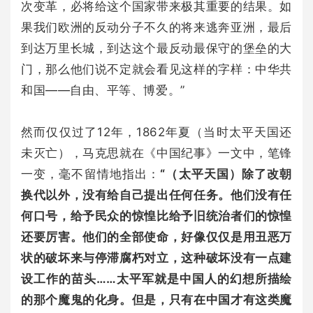
次变革，必将给这个国家带来极其重要的结果。如
果我们欧洲的反动分子不久的将来逃奔亚洲，最后
到达万里长城，到达这个最反动最保守的堡垒的大
门，那么他们说不定就会看见这样的字样：中华共
和国——自由、平等、博爱。”
然而仅仅过了12年，1862年夏（当时太平天国还
未灭亡），马克思就在《中国纪事》一文中，笔锋
一变，毫不留情地指出：
“（太平天国）除了改朝
换代以外，没有给自己提出任何任务。他们没有任
何口号，给予民众的惊惶比给予旧统治者们的惊惶
还要厉害。他们的全部使命，好像仅仅是用丑恶万
状的破坏来与停滞腐朽对立，这种破坏没有一点建
设工作的苗头……太平军就是中国人的幻想所描绘
的那个魔鬼的化身。但是，只有在中国才有这类魔