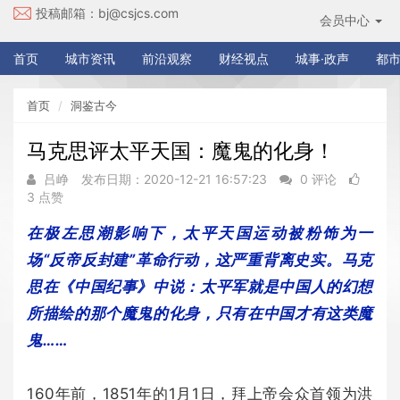
投稿邮箱：
bj@csjcs.com
会员中心
首页
城市资讯
前沿观察
财经视点
城事·政声
都市
首页
洞鉴古今
马克思评太平天国：魔鬼的化身！
吕峥
发布日期：2020-12-21 16:57:23
0 评论
3 点赞
在极左思潮影响下，太平天国运动被粉饰为一
场“反帝反封建”革命行动，这严重背离史实。马克
思在《中国纪事》中说：太平军就是中国人的幻想
所描绘的那个魔鬼的化身，只有在中国才有这类魔
鬼……
160年前，1851年的1月1日，拜上帝会众首领为洪