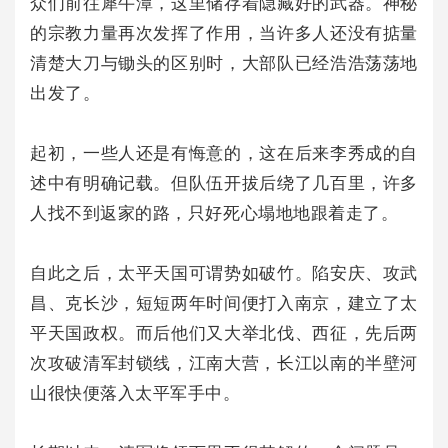
众们前往犀牛潭，这里储存着隐藏好的武器。神秘
的宗教力量再次发挥了作用，当许多人还没有掂量
清楚大刀与锄头的区别时，大部队已经浩浩荡荡地
出发了。
起初，一些人还是有悔意的，这在后来李秀成的自
述中有明确记载。但队伍开拔后绕了几百里，许多
人找不到返家的路，只好死心塌地地跟着走了。
自此之后，太平天国可谓势如破竹。陷安庆、攻武
昌、克长沙，短短两年时间便打入南京，建立了太
平天国政权。而后他们又大举北伐、西征，先后两
次攻破清军封锁线，江南大营，长江以南的半壁河
山很快便落入太平军手中。