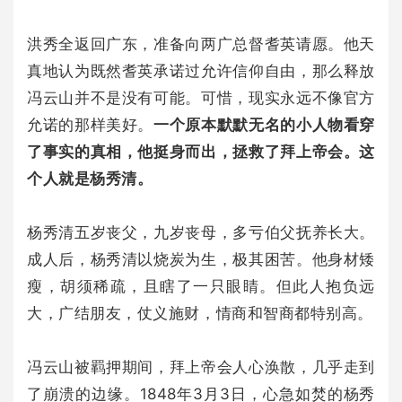
洪秀全返回广东，准备向两广总督耆英请愿。他天
真地认为既然耆英承诺过允许信仰自由，那么释放
冯云山并不是没有可能。可惜，现实永远不像官方
允诺的那样美好。
一个原本默默无名的小人物看穿
了事实的真相，他挺身而出，拯救了拜上帝会。这
个人就是杨秀清。
杨秀清五岁丧父，九岁丧母，多亏伯父抚养长大。
成人后，杨秀清以烧炭为生，极其困苦。他身材矮
瘦，胡须稀疏，且瞎了一只眼睛。但此人抱负远
大，广结朋友，仗义施财，情商和智商都特别高。
冯云山被羁押期间，拜上帝会人心涣散，几乎走到
了崩溃的边缘。1848年3月3日，心急如焚的杨秀