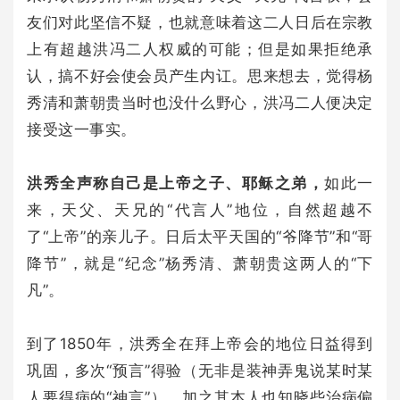
友们对此坚信不疑，也就意味着这二人日后在宗教
上有超越洪冯二人权威的可能；但是如果拒绝承
认，搞不好会使会员产生内讧。思来想去，觉得杨
秀清和萧朝贵当时也没什么野心，洪冯二人便决定
接受这一事实。
洪秀全声称自己是上帝之子、耶稣之弟，
如此一
来，天父、天兄的“代言人”地位，自然超越不
了“上帝”的亲儿子。日后太平天国的“爷降节”和“哥
降节”，就是“纪念”杨秀清、萧朝贵这两人的“下
凡”。
到了1850年，洪秀全在拜上帝会的地位日益得到
巩固，多次“预言”得验（无非是装神弄鬼说某时某
人要得病的“神言”），加之其本人也知晓些治病偏