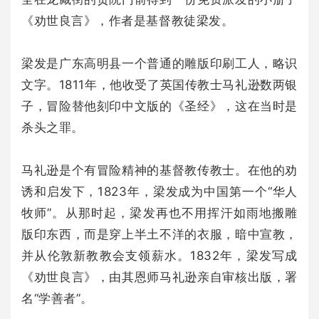
《劝世良言》，作者是基督教徒梁发。
梁发是广东高明县一个普通的雕版印刷工人，略识
文字。1811年，他收受了英国传教士马礼逊数两银
子，冒险替他刻印中文版的《圣经》，这在当时是
杀头之罪。
马礼逊是个有冒险精神的基督教传教士。在他的劝
诱和启发下，1823年，梁发成为中国第一个“华人
牧师”。从那时起，梁发再也不用挥汗如雨地搬雕
版印东西，而是穿上半土不洋的衣服，暗中宣教，
并从伦敦新教教会支领薪水。1832年，梁发写成
《劝世良言》，由其恩师马礼逊亲自审核出版，署
名“学善者”。