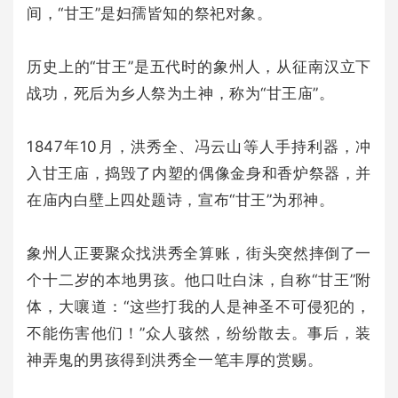
间，“甘王”是妇孺皆知的祭祀对象。
历史上的“甘王”是五代时的象州人，从征南汉立下
战功，死后为乡人祭为土神，称为“甘王庙”。
1847年10月，洪秀全、冯云山等人手持利器，冲
入甘王庙，捣毁了内塑的偶像金身和香炉祭器，并
在庙内白壁上四处题诗，宣布“甘王”为邪神。
象州人正要聚众找洪秀全算账，街头突然摔倒了一
个十二岁的本地男孩。他口吐白沫，自称“甘王”附
体，大嚷道：“这些打我的人是神圣不可侵犯的，
不能伤害他们！”众人骇然，纷纷散去。事后，装
神弄鬼的男孩得到洪秀全一笔丰厚的赏赐。