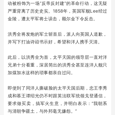
动被粉饰为一场“反帝反封建”的革命行动，这无疑
严重背离了历史史实。1858年，英国军舰Lee经过
金陵，遭太平军将士误击，额尔金下令反击。
洪秀全将发炮的军士斩首后，派人向英国人道歉，
并写下打油诗诏书示好，希望和洋人携手灭清。
此后，以洪秀全为首，太平天国的领导层一直对洋
兄弟十分看重，深居简出的洪秀全甚至连洋人舰只
加煤加水这样的琐事都亲自过问。
即使到了同洋人撕破脸的太平天国后期，忠王李秀
成和慕王谭绍光仍不时跟英法联军统领戈登通信，
要求做买卖，搞军火生意，并明白表示：“我朝系
与清朝争疆土，与外邦毫无嫌怨。”