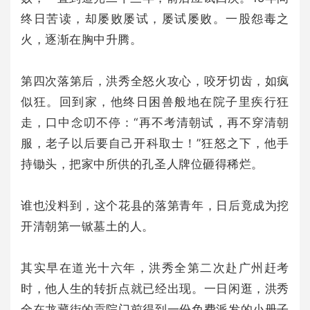
终日苦读，却屡败屡试，屡试屡败。一股怨毒之
火，逐渐在胸中升腾。
第四次落第后，洪秀全怒火攻心，咬牙切齿，如疯
似狂。回到家，他终日困兽般地在院子里疾行狂
走，口中念叨不停：“再不考清朝试，再不穿清朝
服，老子以后要自己开科取士！”狂怒之下，他手
持锄头，把家中所供的孔圣人牌位砸得稀烂。
谁也没料到，这个花县的落第青年，日后竟成为挖
开清朝第一锨墓土的人。
其实早在道光十六年，洪秀全第二次赴广州赶考
时，他人生的转折点就已经出现。一日闲逛，洪秀
全在龙藏街的贡院门前得到一份免费派发的小册子