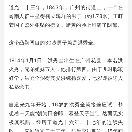
道光二十三年，1843年，广州的街道上，一个在
岭南人群中显得鹤立鸡群的男子（约1.78米）正盯
着国子监外张贴的榜文，蜡黄的脸上堆满了阴郁。
这个凸颧凹目的30岁男子就是洪秀全。
1814年1月1日，洪秀全出生在广州花县，本名洪
火秀，兄弟姐妹五人，他排行第四。由于儿时聪颖
好学，洪秀全深得其父洪镜扬喜爱，七岁即被送入
私塾念书。
自道光九年开始，16岁的洪秀全就接连应试，梦
想着一天能“朝为田舍郎，暮登天子堂”。然而现实
极其残酷，经历了道光十六年、十七年的连续失
败，一直到道光二十三年，前后应试四次。15年间