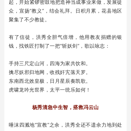
起，开始紧锣密鼓地把造神当成事业来做，发展徒
众，宣扬“教义”，结会礼拜。日积月累，花县地区
聚集了不少教徒。
有了信徒，洪秀全胆气倍增，他用教友捐赠的银
钱，找铁匠打制了一把“斩妖剑”，歌以咏志：
手持三尺定山河，四海为家共饮和。
擒尽妖邪归地网，收残奸宄落天罗。
东南西北效皇极，日月星辰奏凯歌。
虎啸龙吟光世界，太平一统乐如何！
杨秀清急中生智，搭救冯云山
唾沫四溅地“宣教”之余，洪秀全还不遗余力地到处