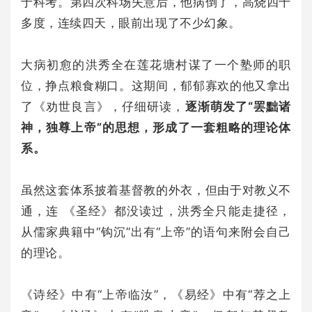
于科考。第四次科场失意后，他病倒了，高烧四十
多度，连续四天，眼前出现了不少幻象。
大病初愈的洪秀全在莲花塘村谋了一个塾师的职
位，挣点粮食糊口。这期间，郁郁寡欢的他又拿出
了《劝世良言》，仔细研读，
逐渐萌发了“罢黜诸
神，独尊上帝”的思想，形成了一套粗略的理论体
系。
虽然这套体系披着基督教的外衣，但由于对教义不
通，连 《圣经》都没读过，洪秀全只能走捷径，
从儒家典籍中“钩沉”出有“上帝”的语句来附会自己
的理论。
《诗经》中有“上帝临汝”，《易经》中有“荐之上