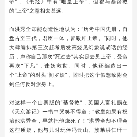
帝”，《书经》中有“唯皇上帝”，但都与基督教
的“上帝”之意相去甚远。
而洪秀全却能创造性地认为：“历考中国史册，自
盘古至三代，君臣一体，皆敬拜上帝。”同时，他
大肆编排第三次赶考后发高烧见幻象说胡话的经
历，声称自己那次“死过去”其实是去见上帝，受命
再次“下凡”，诛妖救世。同时，他还编造出一
个“上帝”的对头“阎罗妖”，随时把这个假想敌附会
到任何反对派身上。
对这样一个山寨版的“基督教”，英国人富礼赐在
《天京游记》一书中哭笑不得道：“教皇如果有权
治他洪秀全，早就把他烧死了！”洪秀全却不理会
这些质疑，他与儿时玩伴冯云山、族弟洪仁玕一