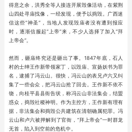
得意之余，洪秀全等人接连开展毁像活动，在紫荆
山四处寻庙找像，一经发现，便予以捣毁。广西迷
信这些“神圣”，当地人发现毁庙者没有遭到报应
时，逐渐信服起“上帝”来，不少人选择了加入“拜
上帝会”。
然而，砸庙终究还是砸出了事。1847年底，石人
村的士绅王作新带领家丁，以毁庙、宣扬妖书为罪
名，逮捕了冯云山。很快，冯云山的表兄卢六又纠
集了一些会众，把冯云山抢了回去。王作新不依不
饶，向桂平县县衙告状，称冯云山非法集会，结盟
惑众，捣毁社稷神明。作为主控方，王作新有理有
据，非法集会和捣毁公共建筑在清朝确属犯罪。冯
云山和卢六被押解到了官衙，“拜上帝会”一时群龙
无首，陷入到空前的危机中。