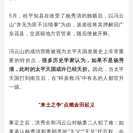
5月，桂平知县在收受了杨秀清的贿赂后，以冯云
山“并无为匪不法情事”为由，派差役将其押解回广
东花县，交原籍地方官管束，随后便被开释。
冯云山的成功营救被视为太平天国发展史上非常重
要的转折点，
很多历史学家认为，如果不是杨秀
清，此时的太平天国或许已经夭折。
因此，当太平
天国打到南京后，在“科炭救冯”中有名的人都官升
一级。
“来土之争”点燃金田起义
事定之后，洪秀全和冯云山对杨萧二人犯了难：如
果承认杨秀清和萧朝贵的“天父”“天兄”代言权，会