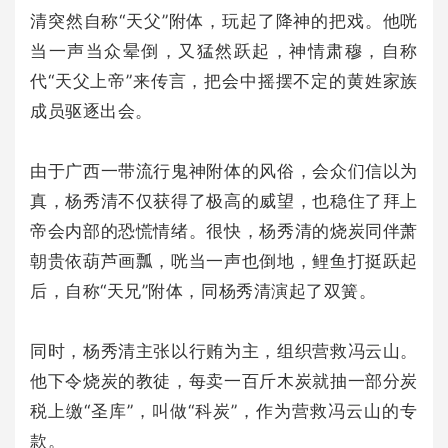
清突然自称“天父”附体，玩起了降神的把戏。他咣
当一声当众晕倒，又猛然跃起，神情肃穆，自称
代“天父上帝”来传言，把会中摇摆不定的黄姓家族
成员驱逐出会。
由于广西一带流行鬼神附体的风俗，会众们信以为
真，杨秀清不仅获得了极高的威望，也稳住了拜上
帝会内部的恐慌情绪。很快，杨秀清的烧炭同伴萧
朝贵依葫芦画瓢，咣当一声也倒地，鲤鱼打挺跃起
后，自称“天兄”附体，同杨秀清演起了双簧。
同时，杨秀清主张以行贿为主，组织营救冯云山。
他下令烧炭的教徒，每卖一百斤木炭就抽一部分炭
税上缴“圣库”，叫做“科炭”，作为营救冯云山的专
款。