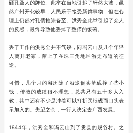
砸孔圣人的牌位。此举在当地引起了轩然大波，虽
然广州开化较早，人民乐于接受新鲜事物，但在心
理上仍然对孔儒推崇备至。洪秀全此举引起了众人
的反感，最终导致他丢掉了塾师的饭碗。
丢了工作的洪秀全并不气馁，同冯云山及几个年轻
人离开老家，踏上了在珠三角地区游走布道的征
途。
可惜，几个月的游历除了沿途倒卖笔砚挣了些小
钱，传教的成绩很不理想，总共只有五十多人入
教，其中还有不少是冲着可以打折买纸砚而口头表
示加入的。失望之余，一行人决定去广西发展。
1844年，洪秀全和冯云山到了贵县的赐谷村。之