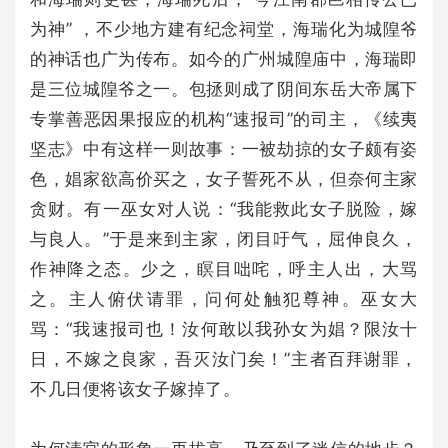
为神” ，不少地方建有纪念祠堂，海瑞化为城隍爷
的神话也广为传布。如今的广州城隍庙中，海瑞即
是三位城隍爷之一。包拯则成了阴间东岳大帝属下
专掌善恶因果报应的机构“速报司”的司主，《续夷
坚志》中有这样一则故事：一被劫掠的女子颇有姿
色，娼家欲高价买之，女子誓死不从，但奈何主家
贪财。有一巫女对人说：“我能救此女子脱险，嫁
与良人。”于是来到主家，闭目吁气，屈伸良久，
作神降之态。少之，瞑目咄咤，呼主人出，大骂
之。主人俯伏请罪，问何处触犯尊神。巫女大
骂：“我速报司也！汝何敢以我孙女为娼？限汝十
日，不嫁之良家，吾灭汝门矣！”主者百拜谢罪，
不几日便将该女子嫁掉了。