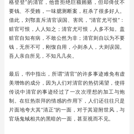
格登登”的清官，他曾拒绝巨额贿赂，但却倚仗不
要钱、不受贿，一味臆测断案，枉杀了很多好人。
借此，刘鄂直斥清官误国、害民，“清官尤可恨”：
赃官可恨，人人知之；清官尤可恨，人多不知。盖
赃官自知有病，不敢公然为非；清官则自以为不要
钱，无所不可，刚愎自用，小则杀人，大则误国。
吾人亲自所见，不知凡几矣。
最后，书中指出，所谓“清官”的许多事迹难免有虚
美增饰的成分，因为人们对清官的热切渴望，使得
传说中清官的事迹经过了一次次理想的加工与炮
制。在狂热崇拜的情感的作用下，人们还往往只是
片面地夸大其“清正”的一面，对于其迎附世风，与
官场鬼蜮相共的黑暗的一面，甚至视而不见。