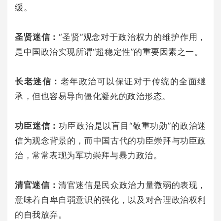
缓。
圣贤迷信：
“圣贤”观念对于政治权力的维护作用，
是中国政治实现所谓“超稳定性”的重要因素之一。
长老迷信：
老年政治可以保证对于传统的全面继
承，但也容易导向僵化凝死的政治形态。
功臣迷信：
功臣政治是以盲目“敬重功勋”的政治迷
信为观念背景的，而中国古代的功臣崇拜与功臣政
治，常常表现为军功崇拜与暴力政治。
清官迷信：
清官迷信是民众政治力量微弱的表现，
意味着自卑自弱意识的强化，以及对合理政治权利
的自我放弃。