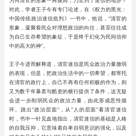
为何清官的形象一再拔高，乃至到了迷信的地步？
对此，学者王子今有专门论述，在《权力的黑光：
中国传统政治迷信批判》一书中，他说，“清官的
形象，凝聚着民众对理想政治的向往，甚至往往成
为自己生存希望的象征，于是终于幻化为民间信仰
中的高大的神”。
王子今进而解释道，清官迷信是民众政治力量微弱
的表现，但是，把政治生活中的一切希望，都寄托
在清官的政行上，自己不再有任何积极的作为，则
又为数千年暴君与酷吏的横行提供了条件，这无疑
会进一步削弱民众的政治力量，由此形成恶性循
环。跳出“政治层面”，从“人的层面”看清官迷信
时，书中一针见血地指出，清官迷信的基础是人格
的自我压抑，它意味着自卑自弱意识的强化，以及