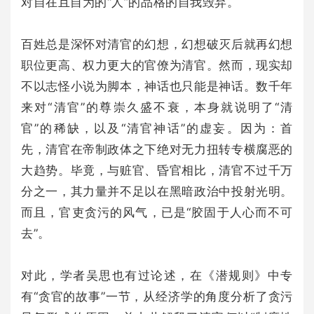
对自在且自为的“人”的品格的自我毁弃。
百姓总是深怀对清官的幻想，幻想破灭后就再幻想
职位更高、权力更大的官僚为清官。然而，现实却
不以志怪小说为脚本，神话也只能是神话。数千年
来对“清官”的尊崇久盛不衰，本身就说明了“清
官”的稀缺，以及“清官神话”的虚妄。因为：首
先，清官在帝制政体之下绝对无力扭转专横腐恶的
大趋势。毕竟，与赃官、昏官相比，清官不过千万
分之一，其力量并不足以在黑暗政治中投射光明。
而且，官吏贪污的风气，已是“胶固于人心而不可
去”。
对此，学者吴思也有过论述，在《潜规则》中专
有“贪官的故事”一节，从经济学的角度分析了贪污