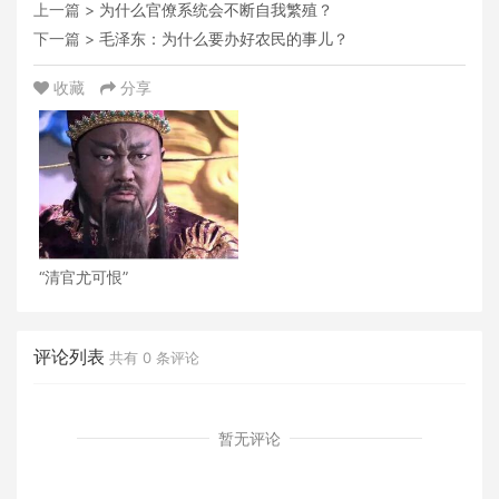
上一篇 >
为什么官僚系统会不断自我繁殖？
下一篇 >
毛泽东：为什么要办好农民的事儿？
收藏
分享
“清官尤可恨”
评论列表
共有
0
条评论
暂无评论