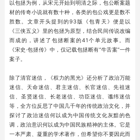
以包拯为例，从宋元开始到明清之际，包公断案题
材的传奇小说就有数十种，各类的包公戏更是数不
胜数。文章开头提到的93版《包青天》便是以
《三侠五义》里的包拯为原型，结合民间传说改编
而成的，讲述了包拯断案的41个单元故事。而
《宋史·包拯传》中，仅记载包拯断有“牛舌案”一件
案子。
除了清官迷信，《权力的黑光》还分析了政治万能
迷信、天命迷信、君主迷信、长官迷信、先祖迷
信、圣贤迷信、长老迷信、功臣迷信、谶纬迷信
等，全方位反思了中国几千年的传统政治文化，并
探讨了政治迷信何以成为中国传统文化灰黯的色
调，政治意识何以成为中国民族精神的主体。它是
一本严肃、凝重的学术著作，但希望你不要因此而