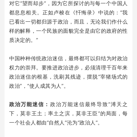
对它“望而却步”，因为它所探讨的与每一个中国人
都息息相关。正如卢梭在《忏悔录》中说的：“我
已看出一切都归源于政治，而且，无论我们作什么
样的解释，一个民族的面貌完全是由它的政府的性
质决定的。”
中国种种传统政治迷信，最终都可以归结为对政治
权力的崇拜。要推进政治进步，必须清理千百年来
政治迷信的根基，洗刷其残迹，摆脱“宰猪场式的
政治”，“使人成其为人”。
政治万能迷信：
政治万能迷信最终导致“溥天之
下，莫非王土；率土之滨，莫非王臣”的局面，每
一个社会人都由“自然人”沦为“政治人”。