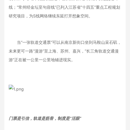
线；“常州经金坛至句容线”已列入江苏省“十四五”重点工程规划
研究项目，为S线网络继续东延打开想象空间。
当“一张轨道交通票”可以从南京新街口坐到马鞍山采石矶，
未来更可一路“漫游”至上海、苏州、嘉兴，“长三角轨道交通漫
游”正在被一公里一公里地铺进现实。
门票是引信，轨道是筋骨，制度是“活眼”