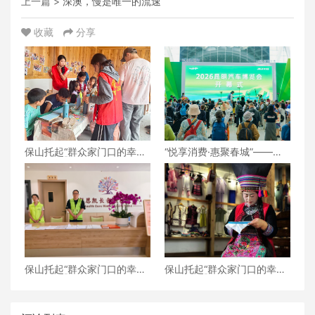
上一篇 >
深澳，慢是唯一的流速
收藏
分享
保山托起“群众家门口的幸
“悦享消费·惠聚春城”——
福”（6）‖腾冲猴桥镇：家门
2026昆明汽车博览会盛大开
口的“火塘会”，激活边疆治
幕
理“神经末梢”
保山托起“群众家门口的幸
保山托起“群众家门口的幸
福”（5）‖加大温暖力度，守
福”（4）‖“花濮公主”李枝
护老人尊严——隆阳区打
清：指尖传非遗，巧手织幸
造“家门口的关爱所”
福