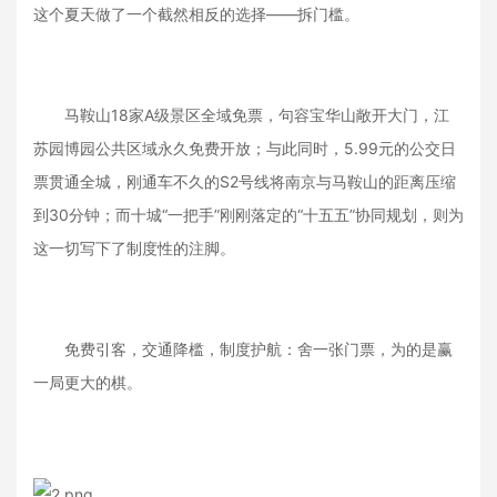
这个夏天做了一个截然相反的选择——拆门槛。
马鞍山18家A级景区全域免票，句容宝华山敞开大门，江
苏园博园公共区域永久免费开放；与此同时，5.99元的公交日
票贯通全城，刚通车不久的S2号线将南京与马鞍山的距离压缩
到30分钟；而十城“一把手”刚刚落定的“十五五”协同规划，则为
这一切写下了制度性的注脚。
免费引客，交通降槛，制度护航：舍一张门票，为的是赢
一局更大的棋。