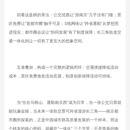
回看这盘棋的章法：公交优惠让“游南京”几乎没有门槛；景
区免费让“逛都市圈”触手可及；S线网络让“跨省通勤”从梦想照
进现实；都市圈会议让“协同发展”有了制度保障；长三角轨道交
通一体化则让一切有了更宏大的想象空间。
五者叠加，构成一个完整的逻辑闭环：交通便捷降低流动
成本，景区免费激发流动意愿，制度创新保障流动可持续。
当“住在马鞍山、通勤南京西”成为日常，当一张公交日票就
能玩遍金陵，当未来一张轨交票可跨省漫游长三角——南京都
市圈所探索的，正是中国城市群高质量发展的一个样本。而这
个样本的核心密码，就藏在“一体化” 三个字里：不是简单的物