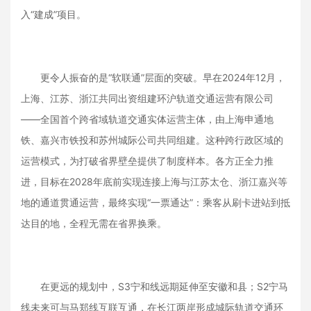
入“建成”项目。
更令人振奋的是“软联通”层面的突破。早在2024年12月，
上海、江苏、浙江共同出资组建环沪轨道交通运营有限公司
——全国首个跨省域轨道交通实体运营主体，由上海申通地
铁、嘉兴市铁投和苏州城际公司共同组建。这种跨行政区域的
运营模式，为打破省界壁垒提供了制度样本。各方正全力推
进，目标在2028年底前实现连接上海与江苏太仓、浙江嘉兴等
地的通道贯通运营，最终实现“一票通达”：乘客从刷卡进站到抵
达目的地，全程无需在省界换乘。
在更远的规划中，S3宁和线远期延伸至安徽和县；S2宁马
线未来可与马郑线互联互通，在长江两岸形成城际轨道交通环