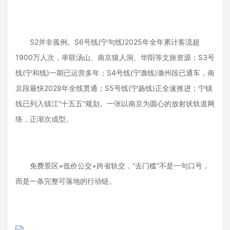
S2并非孤例。S6号线(宁句线)2025年全年累计客流超
1900万人次，串联汤山、南京猿人洞、华阳等文旅资源；S3号
线(宁和线)一期已运营多年；S4号线(宁滁线)滁州段已通车，南
京段最快2028年全线贯通；S5号线(宁扬线)正全速推进；宁镇
线已列入镇江“十五五”规划。一张以南京为圆心的放射状轨道网
络，正渐次成型。
免费景区+低价公交+跨省轨交，“去门槛”不是一句口号，
而是一条完整可落地的行动链。