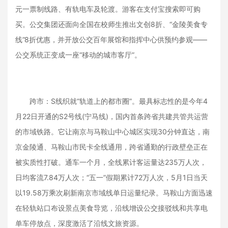
元一票制线路、有轨电车及轮渡。游客在支付宝搜索即可购
买。公交集团还面向全国在校师生推出文创8折、“金陵美食专
线”8折优惠，并开放公交百年展馆和指挥中心供预约参观——
公交系统正变成一座“移动的城市客厅”。
跨市：S线织就“轨道上的都市圈”。最具标志性的是今年4
月22日开通的S2号线(宁马线)，国内首条跨省共建共管共运营
的市域铁路。它让南京与马鞍山中心城区实现30分钟直达，南
京金陵通、马鞍山市民卡全线通用，跨省通勤的行政壁垒正在
被实质性打破。通车一个月，全线累计客运量达235万人次，
日均客流7.84万人次；“五一”假期累计72万人次，5月1日当天
以19.58万乘次刷新南京市域线单日运量纪录。马鞍山方面迅速
在轻轨站口布设景点美食导览，沿线增设公交接驳线和共享电
单车停放点，深度激活了沿线文旅资源。