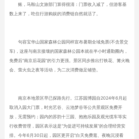
账，马鞍山文旅部门算得很清：门票收入减了，但游客基
数上来了，吃住行游购娱的消费链自然就活了。
句容宝华山国家森林公园同样宣布暑期全域免票(不含景交
车)，这座与南京接壤的国家森林公园本就在半小时通勤圈内，
免费后“南京后花园”的引力更强。景区同步推出打铁花、篝火晚
会、萤火虫之夜等活动，为二次消费做足铺垫。
南京本地景区早已探路先行。江苏园博园自2024年6月起
取消入园大门票，时光艺谷、云池梦谷等公共景观区免费开
放，无需预约；园内的苏韵十三园、抱抱乐园及观光缆车等实
行收费管理，园区表示这是“为促进可持续发展”的合理经营安
排。今年6月30日起，园区更开启“白天免费逛、夜晚沉浸看