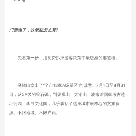
门票免了，这笔账怎么算?
先看第一步：用免费拆掉游客决策中最敏感的那道槛。
马鞍山拿出了“全市18家A级景区”的诚意。7月1日至8月31
日，从5A级的采石矶，到褒禅山、太湖山、凌家滩国家考古遗
址公园、李白文化园，几乎囊括了这座城市最核心的文旅资
源。不限地域、不限户籍。