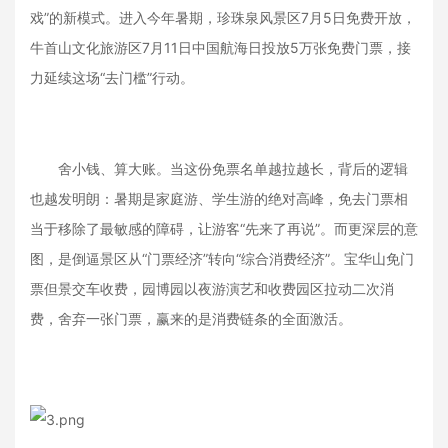
戏”的新模式。进入今年暑期，珍珠泉风景区7月5日免费开放，
牛首山文化旅游区7月11日中国航海日投放5万张免费门票，接
力延续这场“去门槛”行动。
舍小钱、算大账。当这份免票名单越拉越长，背后的逻辑
也越发明朗：暑期是家庭游、学生游的绝对高峰，免去门票相
当于移除了最敏感的障碍，让游客“先来了再说”。而更深层的意
图，是倒逼景区从“门票经济”转向“综合消费经济”。宝华山免门
票但景交车收费，园博园以夜游演艺和收费园区拉动二次消
费，舍弃一张门票，赢来的是消费链条的全面激活。