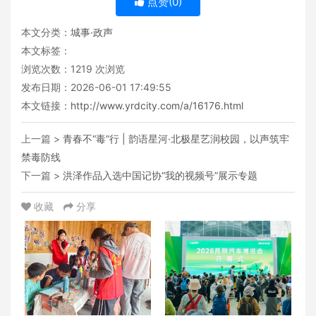
点赞(
0
)
本文分类：
城事·政声
本文标签：
浏览次数：
1219
次浏览
发布日期：2026-06-01 17:49:55
本文链接：
http://www.yrdcity.com/a/16176.html
上一篇 >
青春不“毒”行 | 韵语星河·北极星艺润校园，以声筑牢
禁毒防线
下一篇 >
洪泽作品入选中国记协“我的视频号”展示专题
收藏
分享