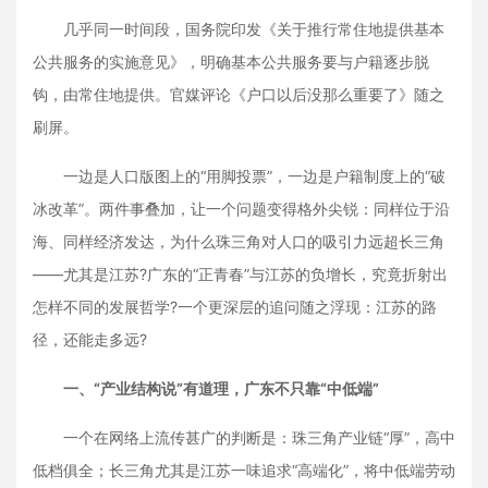
几乎同一时间段，国务院印发《关于推行常住地提供基本
公共服务的实施意见》，明确基本公共服务要与户籍逐步脱
钩，由常住地提供。官媒评论《户口以后没那么重要了》随之
刷屏。
一边是人口版图上的“用脚投票”，一边是户籍制度上的“破
冰改革”。两件事叠加，让一个问题变得格外尖锐：同样位于沿
海、同样经济发达，为什么珠三角对人口的吸引力远超长三角
——尤其是江苏?广东的“正青春”与江苏的负增长，究竟折射出
怎样不同的发展哲学?一个更深层的追问随之浮现：江苏的路
径，还能走多远?
一、“产业结构说”有道理，广东不只靠“中低端”
一个在网络上流传甚广的判断是：珠三角产业链“厚”，高中
低档俱全；长三角尤其是江苏一味追求“高端化”，将中低端劳动