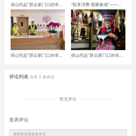
保山托起“群众家门口的幸
“悦享消费·惠聚春城”——
福”（6）‖腾冲猴桥镇：家门
2026昆明汽车博览会盛大开
口的“火塘会”，激活边疆治
幕
理“神经末梢”
保山托起“群众家门口的幸
保山托起“群众家门口的幸
福”（5）‖加大温暖力度，守
福”（4）‖“花濮公主”李枝
护老人尊严——隆阳区打
清：指尖传非遗，巧手织幸
造“家门口的关爱所”
福
评论列表
共有
0
条评论
暂无评论
发表评论