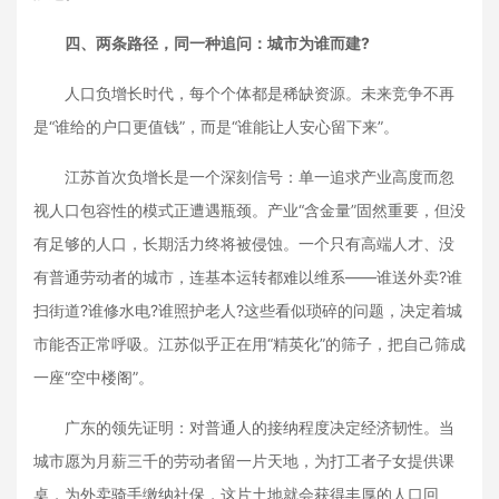
四、两条路径，同一种追问：城市为谁而建?
人口负增长时代，每个个体都是稀缺资源。未来竞争不再
是“谁给的户口更值钱”，而是“谁能让人安心留下来”。
江苏首次负增长是一个深刻信号：单一追求产业高度而忽
视人口包容性的模式正遭遇瓶颈。产业“含金量”固然重要，但没
有足够的人口，长期活力终将被侵蚀。一个只有高端人才、没
有普通劳动者的城市，连基本运转都难以维系——谁送外卖?谁
扫街道?谁修水电?谁照护老人?这些看似琐碎的问题，决定着城
市能否正常呼吸。江苏似乎正在用“精英化”的筛子，把自己筛成
一座“空中楼阁”。
广东的领先证明：对普通人的接纳程度决定经济韧性。当
城市愿为月薪三千的劳动者留一片天地，为打工者子女提供课
桌，为外卖骑手缴纳社保，这片土地就会获得丰厚的人口回