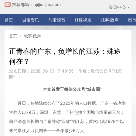
投稿邮箱：
bj@csjcs.com
会员中心
首页
城市资讯
前沿观察
财经视点
城事·政声
都市
首页
城事·政声
正青春的广东，负增长的江苏：殊途
何在？
发布日期：2026-06-01 17:49:55
作者：微信公众号“城市
圈”
本文首发于微信公众号“城市圈”
近日，各地陆续公布了2025年的人口数据。广东一省净增
常住人口79万，深圳、东莞、广州包揽全国城市增量前三名；
而经济总量长期与广东并称“双雄”的江苏，首次出现1978年以
来的常住人口负增长——全年减少8万人。