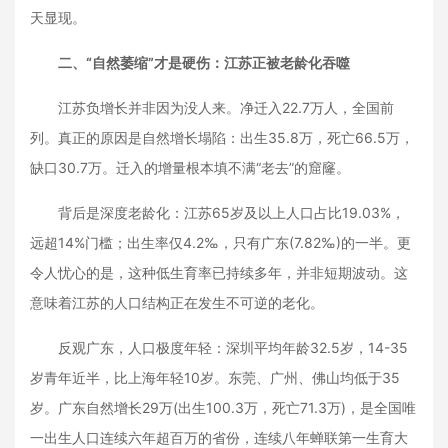
天显现。
二、“自然萎缩”才是硬伤：江苏正被老龄化吞噬
江苏负增长并非因为没人来。净迁入22.7万人，全国前
列。真正的原因是自然增长塌陷：出生35.8万，死亡66.5万，
缺口30.7万。迁入的增量根本填不满“老去”的窟窿。
背后是深度老龄化：江苏65岁及以上人口占比19.03%，
远超14%门槛；出生率仅4.2‰，只有广东(7.82‰)的一半。更
令人忧心的是，这种低生育率已持续多年，并非短期波动。这
意味着江苏的人口结构正在发生不可逆的老化。
反观广东，人口极度年轻：深圳平均年龄32.5岁，14-35
岁青年近半，比上海年轻10岁。东莞、广州、佛山均低于35
岁。广东自然增长29万(出生100.3万，死亡71.3万)，是全国唯
一出生人口连续六年超百万的省份，连续八年蝉联第一生育大