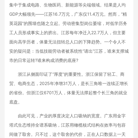
集中于集成电路、生物医药、新能源等尖端领域。结果是人均
GDP大幅领先——江苏16.7万元，广东仅11.4万元。然而，“精
英花园”的围墙也随之立起。劳动密集型岗位萎缩，对低学历务
工人员形成事实上的挤出。江苏每年净迁入22.7万人，但主要
面向高学历者，体量无法扭转总人口的下降趋势。一个令人不
安的疑问是：当低技能劳动者被系统性“请出”江苏，谁来支撑城
市的日常运转?谁来构成消费的底座?
浙江从侧面印证了“厚度”的重要性。浙江保留了轻工、商
贸、电商生态，2025年净增31万人，是长三角唯一连续正增长
的省份。但浙江仅6701万人，体量无法撑起整个长三角的就业
底盘。
由此可见，产业的厚度决定人口吸纳的宽度。广东用金字
塔式生态维持全谱系吸纳，江苏用橄榄核式结构在效率与包容
间做了取舍。只不过，这个取舍的代价，正在人口数据上一天