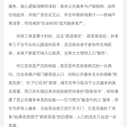
服务。核心逻辑清晰而深刻：基本公共服务与户籍脱钩，由常
住地提供，并推广居住证互认、常住年限跨域累计——跨城不
再清零，劳动者的“生命时间”成为随身资产。
对珠三角是重大利好。过去“易进难安”，政策落地后，外来
务工子女可从幼儿园读到高考，灵活就业者可参加常住地医
保，未落户家庭可纳入公租房。这将大大增强人口“黏性”。
对江苏则是严厉的倒逼，甚至是对其发展模式的一次拷
问。过去依赖户籍门槛筛选人口、控制公共服务支出的策略“彻
底失效”。当“户口红利”退潮，城市竞争力取决于公共服务的真
实质量。而江苏长期以来对低技能劳动者的“隐形排斥”，恰恰暴
露了其公共服务体系的短板——它习惯为“被选中的人”服务，而
非为所有人服务。当改革迫使江苏打开大门，它是否做好了准
备?如果依然固守“精英筛选”的旧逻辑，人口的流失只会进一步
加速。