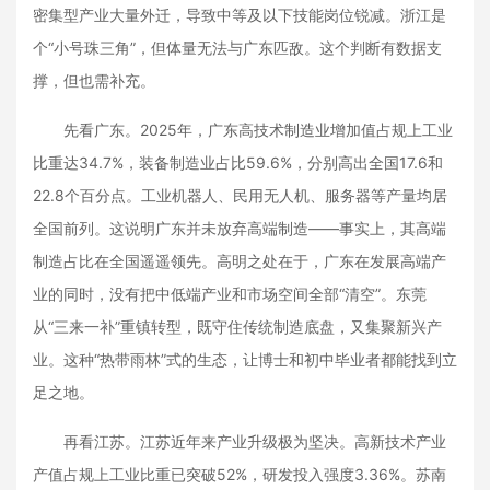
密集型产业大量外迁，导致中等及以下技能岗位锐减。浙江是
个“小号珠三角”，但体量无法与广东匹敌。这个判断有数据支
撑，但也需补充。
先看广东。2025年，广东高技术制造业增加值占规上工业
比重达34.7%，装备制造业占比59.6%，分别高出全国17.6和
22.8个百分点。工业机器人、民用无人机、服务器等产量均居
全国前列。这说明广东并未放弃高端制造——事实上，其高端
制造占比在全国遥遥领先。高明之处在于，广东在发展高端产
业的同时，没有把中低端产业和市场空间全部“清空”。东莞
从“三来一补”重镇转型，既守住传统制造底盘，又集聚新兴产
业。这种“热带雨林”式的生态，让博士和初中毕业者都能找到立
足之地。
再看江苏。江苏近年来产业升级极为坚决。高新技术产业
产值占规上工业比重已突破52%，研发投入强度3.36%。苏南