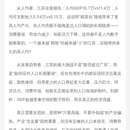
从人均看，江苏全面领先：人均GDP16.7万vs11.4万，人
均可支配收入5.54万vs5.15万。这说明“精英化”路线带来了更
高人均产出。但人均亮眼不能掩盖总人口塌陷的长期隐患——
消费萎缩、劳动力减少、创新活力下降，这些都不是人均数字
能衡量的。一个越来越“精致”却越来越“小”的江苏，还能维持多
久的高人均?
从发展趋势看，江苏的最大挑战不是“能否超过广东”，而
是“如何应对人口长期萎缩”。若在负增长中仍能实现经济总量反
超，固然难得，但用更少的人口撑起更大总量，压力巨大。经
济活力、消费市场、创新生态都会受到人口收缩的制约。到那
时，GDP超越更像空洞的数字胜利，而非真正的经济强盛。
真正需要反思的，是那种“只要高端、不要中低端”的产业偏
执。产业“含金量”固然重要，但没有足够的人口来填充、消费和
传承，长期活力终将被侵蚀。广东的经验表明，对普通人的接