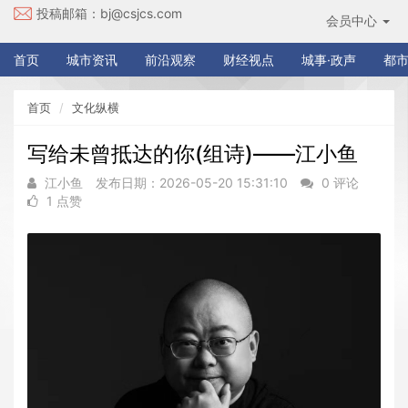
投稿邮箱：
bj@csjcs.com
会员中心
首页
城市资讯
前沿观察
财经视点
城事·政声
都市
首页
文化纵横
写给未曾抵达的你(组诗)——江小鱼
江小鱼
发布日期：2026-05-20 15:31:10
0 评论
1 点赞