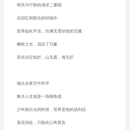
明亮与宁静的湖岸二重唱
在回忆和阳光的织锦中
世界如此平淡，仿佛无需珍惜的宝藏
幽暗之光，混合了万象
若你决定灿烂，山无遮，海无拦
烟火在夜空中炸开
舞月人生就是一场独角戏
少年跑出去的时候，世界是他的战利品
落花深处，只盼此心终莫负