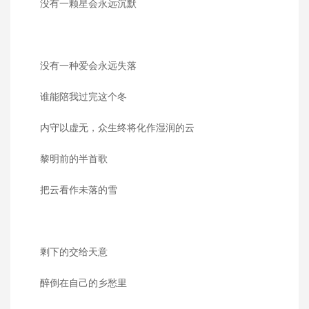
没有一颗星会永远沉默
没有一种爱会永远失落
谁能陪我过完这个冬
内守以虚无，众生终将化作湿润的云
黎明前的半首歌
把云看作未落的雪
剩下的交给天意
醉倒在自己的乡愁里