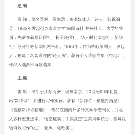
总 编
高 翔：笔名野村、高瞻远，资深媒体人、诗人、影视编
导。1982年发起创办南京大学“南园诗社“并任社长。大学毕业
后，先后在新华日报社、扬子晚报社、华人时刊杂志社、新华
社江苏分社等新闻机构任职。1986年，作为核心策划人、发起
人，创建了名闻遐迩的“诗人角”。著有个人诗歌专集《空地》，
作品入选多部诗歌选集。
主 编
雷 默：出生于江苏海安，现居南京。20世纪90年初提
出“新禅诗”，并进行写作实践。著有《新禅诗：东壁打西壁》
《雷默新禅诗精选》，作品在国内外多种文学杂志刊发，并收
入多种重要选本。“悟空证实，由实及空”是其诗学核心，倡导汉
语诗歌写作“化古、化今、化欧美”。