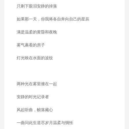
只剩下眼泪安静的掉落
如果那一天，你我将各自奔向自己的星辰
满是温柔的黄昏和夜晚
雾气裹着的房子
灯光映在水面的波纹
两种光在雾里缠在一起
安静的时光记录者
风起听曲，帧落藏心
一曲问此生道尽岁月温柔与惆怅