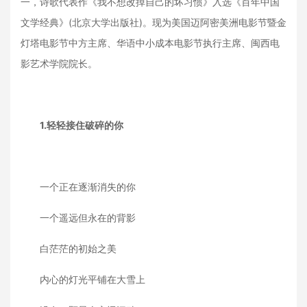
一，诗歌代表作《我不想改掉自己的坏习惯》入选《百年中国
文学经典》(北京大学出版社)。现为美国迈阿密美洲电影节暨金
灯塔电影节中方主席、华语中小成本电影节执行主席、闽西电
影艺术学院院长。
1.轻轻接住破碎的你
一个正在逐渐消失的你
一个遥远但永在的背影
白茫茫的初始之美
内心的灯光平铺在大雪上