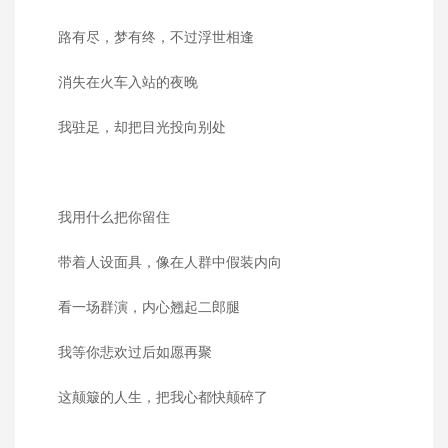
路有尽，梦有终，不过浮世相逢
消失在火车入站的夜晚
我驻足，却把目光投向别处
我用什么把你留住
带着人设面具，像在人群中假装内向
看一场群演，内心翘起二郎腿
我等你悲欢过后如愿再聚
这颠簸的人生，把我心都快颠碎了