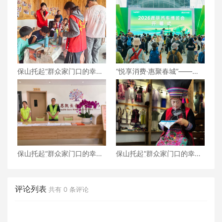
保山托起“群众家门口的幸
“悦享消费·惠聚春城”——
福”（6）‖腾冲猴桥镇：家门
2026昆明汽车博览会盛大开
口的“火塘会”，激活边疆治
幕
理“神经末梢”
保山托起“群众家门口的幸
保山托起“群众家门口的幸
福”（5）‖加大温暖力度，守
福”（4）‖“花濮公主”李枝
护老人尊严——隆阳区打
清：指尖传非遗，巧手织幸
造“家门口的关爱所”
福
评论列表
共有
0
条评论