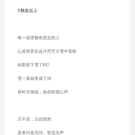
7.秋在云上
每一场雪都有思念的人
心灵肆意在这片茫茫大雪中安歇
你那里下雪了吗?
雪一落就美成了诗
有时天很低，似在听我心声
天不语，云自悠然
原来问也无问，答也无声