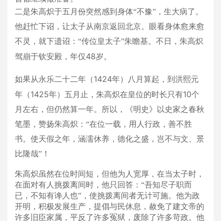
二是朱高炽于五月份突然感到身体“不豫”，生大病了。
他赶忙下诏，让太子从南京返回北京。眼看身体愈来愈
不灵，就下遗诏：“传位皇太子”朱瞻基。不日，朱高炽
48
驾崩于钦安殿，年仅
岁。
1424
如果从永乐二十二年（
年）八月算起，到洪熙元
1425
10
年（
年）五月止，朱高炽在皇位的时长只有
个
月左右，但仍然算一年。所以，《明史》以史家之春秋
笔墨，赞扬朱高炽：“在位一载，用人行政，善不胜
书。使天假之年，涵濡休养，德化之盛，岂不与文、景
比隆哉”！
朱高炽虽然在位时间短，但他为人宽厚，在当太子时，
在面对有人挑拨离间时，他只回答：“吾知尽子职而
已，不知有谗人也”，使挑拨离间者无计可施。
他为政
开明，积极发展生产，提倡与民休息，赦免了建文帝的
许多旧臣家属，平反了许多冤狱，废除了许多苛政。
他