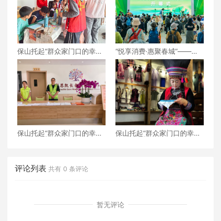
保山托起“群众家门口的幸
“悦享消费·惠聚春城”——
福”（6）‖腾冲猴桥镇：家门
2026昆明汽车博览会盛大开
口的“火塘会”，激活边疆治
幕
理“神经末梢”
保山托起“群众家门口的幸
保山托起“群众家门口的幸
福”（5）‖加大温暖力度，守
福”（4）‖“花濮公主”李枝
护老人尊严——隆阳区打
清：指尖传非遗，巧手织幸
造“家门口的关爱所”
福
评论列表
共有
0
条评论
暂无评论