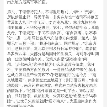
南京地方最高军事长官。
第六，下诏善待犯人，不得滥用刑罚。指出：“刑者，
所以禁暴止邪，导民于善，非务诛杀也”“诸司不得鞭囚
背及加人宫刑”“非谋反，勿连座亲属”。株连九族的事
情要慎重，不得轻意进行。
第七，提倡珍惜生命，孝顺
父母。下诏规定：平民不得自宫，“有自宫者，以不孝
论”。进一步引导社会风气向健康方向发展。
第八，洪
熙元年三月下诏：“将还都南京”。同时规定，“北京诸
司，悉称行在，复北京行部及行后军都督府”。
笔者简
单罗列八条，大部分是与国计民生有关，与对朱棣时期
的一些政策纠偏有关，仅第八条是“还都南京”问
题。
“还都南京”这件事情为什么最后没有做成，我分
析，主要有两方面的原因：
一是自然现象带来的原因。
也就在洪熙皇帝朱高炽下诏“还都南京”的这个月，“南
京地屡震”，南京频繁发生地震了；到了夏四月，“南京
地屡震”，南京还在闹地震。在这种自然灾害频发未息
的情况下，“还都”这件事肯定是一时半会儿难以启动
的，只好暂停。虽然如此，朱高炽还是“命皇太子谒孝
陵”，让太子朱瞻基就此“居守南京”，为重启南京作为
首都继续做准备。