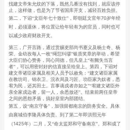
找建文帝朱允炆的下落，既然几番没有找到，就应该停
止，这样做，也是为了节省国库开支，减轻百姓负担。
70
第二，下诏“文臣年七十致仕”，即朝廷文官年
岁年经
时，必须退休，将位置让给年轻有为的官员，同时也可
以减少政府财政开支。
第三，广开言路，通过赏赐吏部尚书蹇义及杨士奇、杨
荣、金幼孜每人一枚“绳愆纠缪”银质奖章的举动，希望
大臣们协心赞务，同心同德，但凡皇上“有阙失当言
者”，可以用密封好的信直接呈给皇上。
第四，下诏对
建文帝诸臣家属及相关人员予以赦免：“建文诸臣家属
在教坊司、锦衣卫、浣衣局及习匠、功臣家为奴者，悉
宥为民，还其田土。言事谪戍者亦如之”“宥建文诸臣外
亲全家戍边者，留一人，余悉放还”。结束前两任皇帝
之间的恩怨矛盾，搞好皇室内部团结。
第五，设“南京守备”，加强留都南京的防务安全。具体
由襄城伯李隆具体负责。到了第二年即洪熙元年
1425
（
年）二月，又“命太监郑和守备南京”。郑和成了