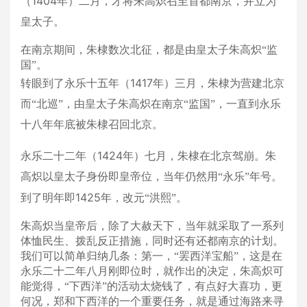
1404
（
年）二月，才将朱高炽召至首都南京，并立为
皇太子。
在南京期间，朱棣数次北征，都是由皇太子朱高炽“监
国”。
1417
转眼到了永乐十五年（
年）三月，朱棣为营建北京
而“北巡”，由皇太子朱高炽在南京“监国”，一直到永乐
十八年年底被朱棣召回北京。
1424
永乐二十二年（
年）七月，朱棣在北京驾崩。朱
高炽以皇太子身份即皇帝位，当年仍然用“永乐”年号。
1425
到了明年即
年，改元“洪熙”。
朱高炽当皇帝后，除了大赦天下，当年就采取了一系列
体恤民生、拨乱反正措施，同时还有还都南京的计划。
我们可以简单归纳几条：
第一，“罢西洋宝船”，这是在
永乐二十二年八月刚即位时，就作出的决定，朱高炽可
能觉得，“下西洋”的活动太烧钱了，有点好大喜功，更
何况，郑和下西洋的一个重要任务，就是通过海路来寻