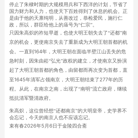
停止了朱棣时期的大规模用兵和下西洋的计划，节省了
国力财力和人力，也使天下百姓得到了休息的机会。
正
是由于他的天禀纯明，从善改过，恭检爱民，施行仁
政，所以，群臣给他上的庙号为“仁宗”。
只因朱高炽的祚短早逝，也使大明王朝失去了“还都”南
京的机会，更使南京失去了重新成为大明王朝首都的机
164
会。一直到
年，大明王朝在面临半壁江山丢失的危
急时刻，因朱由崧“弘光”政权的建立，才使南京又扮演
起了大明王朝首都的角色，由留都而再次变为首都，直
1645
277
至
年清军占领南京，大明王朝结束了
年的历
程。从此，在南京之南，出现了“南明”流亡政府，继续
抵抗清军暨清政府。
朱高炽，这位曾经想“还都南京”的大明皇帝，史学界不
会忘记，今天的南京人也不应该忘记。
2026
5
6
束有春
年
月
日于金陵四合斋