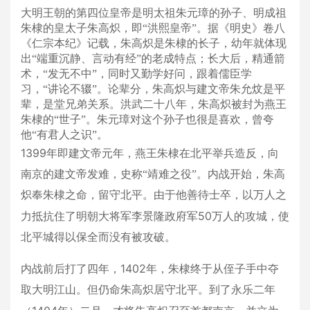
大明王朝的第四位皇帝是明太祖朱元璋的孙子、明成祖
朱棣的皇太子朱高炽，即“洪熙皇帝”。
据《明史》卷八
《仁宗本纪》记载，朱高炽是朱棣的长子，幼年就体现
出“端重沉静、言动有经”的老成特点；长大后，精通箭
术，“发无不中”，同时又勤学好问，跟着儒臣学
习，“讲论不辍”。
论辈分，朱高炽与建文帝朱允炆是平
辈，是堂兄弟关系。洪武二十八年，朱高炽被封为燕王
朱棣的“世子”。朱元璋对这个孙子也很是喜欢，曾夸
他“有君人之识”。
1399
年即建文帝元年，燕王朱棣在北平举兵造反，向
南京的建文帝发难，史称“靖难之役”。内战开始，朱高
炽奉朱棣之命，留守北平。由于他善待士卒，以万人之
50
力抵抗住了明朝大将军李景隆政府军
万人的攻城，使
北平城得以保全而没有被攻破。
1402
内战前后打了四年，
年，朱棣终于从侄子手中夺
取大明江山。但仍命朱高炽居守北平。到了永乐二年