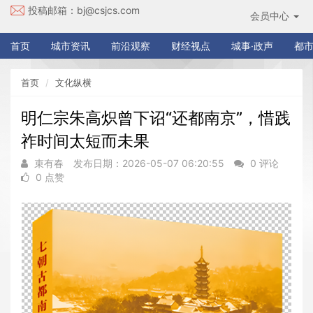
投稿邮箱：
bj@csjcs.com
会员中心
首页
城市资讯
前沿观察
财经视点
城事·政声
都市
首页
文化纵横
明仁宗朱高炽曾下诏“还都南京”，惜践
祚时间太短而未果
束有春
发布日期：2026-05-07 06:20:55
0 评论
0 点赞