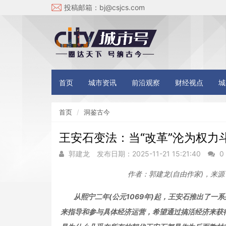
投稿邮箱：
bj@csjcs.com
首页
城市资讯
前沿观察
财经视点
城
首页
洞鉴古今
王安石变法：当“改革”沦为权力
郭建龙
发布日期：2025-11-21 15:21:40
0
作者：郭建龙(自由作家)，来源
从熙宁二年(公元1069年)起，王安石推出了
来指导和参与具体经济运营，希望通过搞活经济来获