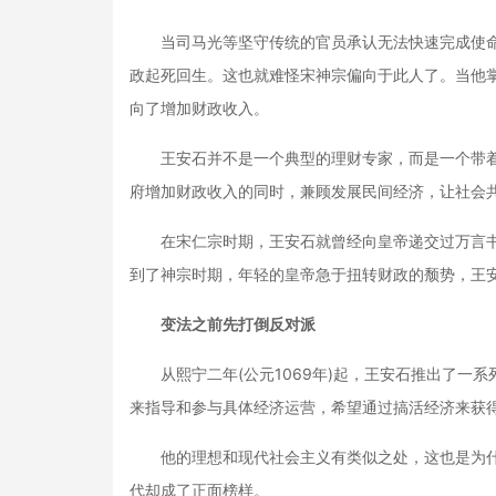
当司马光等坚守传统的官员承认无法快速完成使命
政起死回生。这也就难怪宋神宗偏向于此人了。当他
向了增加财政收入。
王安石并不是一个典型的理财专家，而是一个带着
府增加财政收入的同时，兼顾发展民间经济，让社会
在宋仁宗时期，王安石就曾经向皇帝递交过万言书
到了神宗时期，年轻的皇帝急于扭转财政的颓势，王
变法之前先打倒反对派
从熙宁二年(公元1069年)起，王安石推出了一系
来指导和参与具体经济运营，希望通过搞活经济来获
他的理想和现代社会主义有类似之处，这也是为什
代却成了正面榜样。