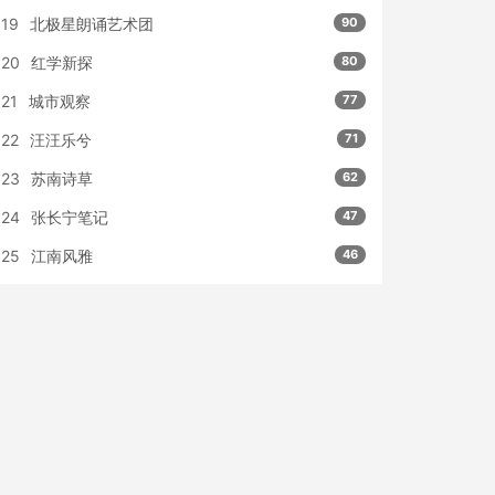
19
北极星朗诵艺术团
90
20
红学新探
80
21
城市观察
77
22
汪汪乐兮
71
23
苏南诗草
62
24
张长宁笔记
47
25
江南风雅
46