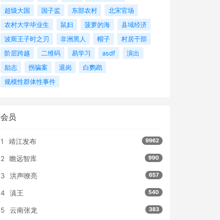
超级大国
国子监
东部农村
北宋官场
农村大学毕业生
鼠妇
菠萝的海
县域经济
波斯王子时之刃
非洲黑人
帽子
村居干部
阶层跨越
二维码
易学习
asdf
演出
励志
拐骗案
退岗
白鹦鹉
规模性群体性事件
会员
1
靖江发布
9962
2
瞻远智库
990
3
洪声嘹亮
657
4
滇王
540
5
云南张龙
383