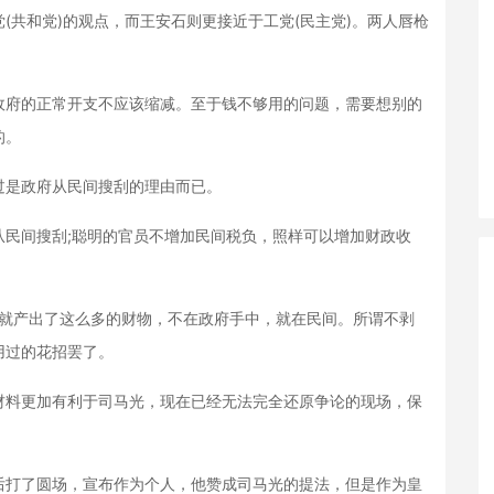
共和党)的观点，而王安石则更接近于工党(民主党)。两人唇枪
府的正常开支不应该缩减。至于钱不够用的问题，需要想别的
的。
是政府从民间搜刮的理由而已。
间搜刮;聪明的官员不增加民间税负，照样可以增加财政收
就产出了这么多的财物，不在政府手中，就在民间。所谓不剥
用过的花招罢了。
料更加有利于司马光，现在已经无法完全还原争论的现场，保
打了圆场，宣布作为个人，他赞成司马光的提法，但是作为皇