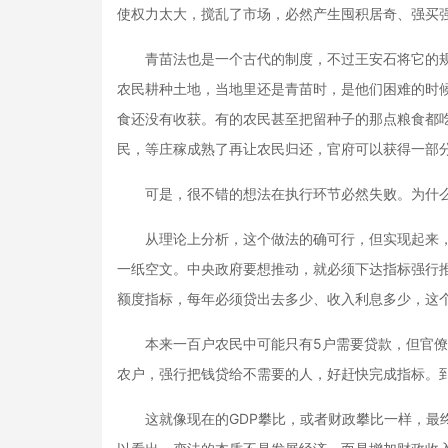
使权力太大，搅乱了市场，必然产生囤积居奇、强买
青苗法也是一个古代的制度，不过王安石将它的规
农民耕种土地，当地里还是青苗时，是他们困难的时
食还没有收获。有的农民甚至把留种子的那点粮食都
民，等庄稼成熟了再让农民归还，官府可以获得一部
可是，很不错的想法在执行环节必然失败。为什么
从理论上分析，这个做法的确可行，但实现起来，
一纸空文。中央政府要想推动，就必须下达指标强行
额度指标，每年必须贷出去多少、收入利息多少，这
本来一百户农民中可能只有5户需要贷款，但官僚系
农户，强行把钱贷给不需要的人，好赶快完成指标。
这就像现在的GDP攀比，或者财政攀比一样，最终