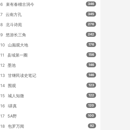
6
束有春稽古润今
346
7
云南方孔
345
8
北斗诗苑
276
9
悠游长三角
242
10
山巅观大地
176
11
县域第一圈
156
12
墨池
146
13
甘继民读史笔记
146
14
围观
123
15
城人知微
122
16
i讲真
120
17
5A野
100
18
包罗万闻
92