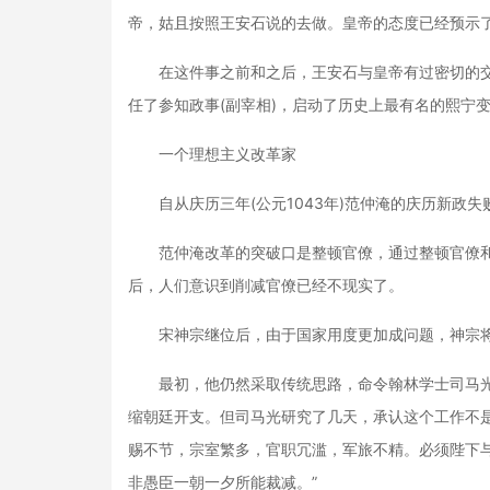
帝，姑且按照王安石说的去做。皇帝的态度已经预示
在这件事之前和之后，王安石与皇帝有过密切的交
任了参知政事(副宰相)，启动了历史上最有名的熙宁
一个理想主义改革家
自从庆历三年(公元1043年)范仲淹的庆历新政失
范仲淹改革的突破口是整顿官僚，通过整顿官僚和
后，人们意识到削减官僚已经不现实了。
宋神宗继位后，由于国家用度更加成问题，神宗将
最初，他仍然采取传统思路，命令翰林学士司马光制
缩朝廷开支。但司马光研究了几天，承认这个工作不
赐不节，宗室繁多，官职冗滥，军旅不精。必须陛下
非愚臣一朝一夕所能裁减。”