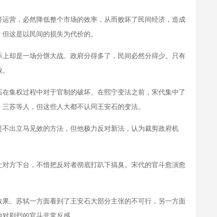
运营，必然降低整个市场的效率，从而败坏了民间经济，造成
，但这是以民间的损失为代价的。
上却是一场分饼大战。政府分得多了，民间必然分得少。只有
败。
在集权过程中对于官制的破坏。在熙宁变法之前，宋代集中了
、三苏等人，但这些人大都不认同王安石的变法。
不出立马见效的方法，但他极力反对新法，认为裁剪政府机
对方下台，不惜把反对者彻底打趴下搞臭。宋代的官斗愈演愈
。
果。苏轼一方面看到了王安石大部分主张的不可行，另一方面
他对剧烈的官斗非常反感。