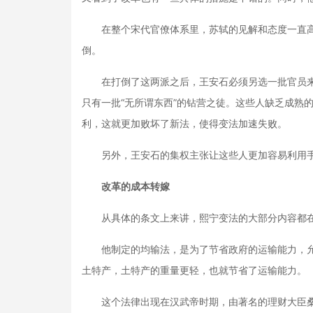
在整个宋代官僚体系里，苏轼的见解和态度一直高
倒。
在打倒了这两派之后，王安石必须另选一批官员来
只有一批“无所谓东西”的钻营之徒。这些人缺乏成熟
利，这就更加败坏了新法，使得变法加速失败。
另外，王安石的集权主张让这些人更加容易利用手
改革的成本转嫁
从具体的条文上来讲，熙宁变法的大部分内容都在
他制定的均输法，是为了节省政府的运输能力，允许
土特产，土特产的重量更轻，也就节省了运输能力。
这个法律出现在汉武帝时期，由著名的理财大臣桑