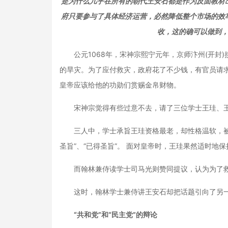
是为什么几乎在所有的朝代王安石都是作为反面教材
府只要参与了具体经济运营，必然降低整个市场的效
收，这的确可以做到
公元1068年，宋神宗熙宁元年，京师汴州(开封)
的旱灾。为了应付救灾，政府花了不少钱，有官员请
皇帝应该给他的功勋们赏赐金帛财物。
宋神宗觉得有些过意不去，请了三位学士王珪、王
三人中，学士承旨王珪资格最老，却性格温软，被人称
圣旨”、“已得圣旨”。 面对皇帝时，王珪果然适时地
而翰林兼侍读学士司马光则赞同提议，认为为了救灾
这时，翰林学士兼侍讲王安石却把话题引向了另一
“共和党”和“民主党”的辩论