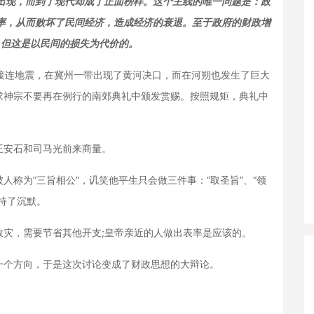
出现，而到了现代却成了正面榜样。这个主线的唯一问题是：政
率，从而败坏了民间经济，造成经济的衰退。至于政府的财政增
，但这是以民间的损失为代价的。
接连地震，在冀州一带出现了黄河决口，而在河朔也发生了巨大
求神宗不要再在例行的南郊典礼中颁发赏赐。按照规矩，典礼中
安石和司马光前来商量。
为“三旨相公”，讥笑他平生只会做三件事：“取圣旨”、“领
保持了沉默。
，需要节省其他开支;皇帝亲近的人做出表率是应该的。
个方向，于是这次讨论变成了财政思想的大辩论。