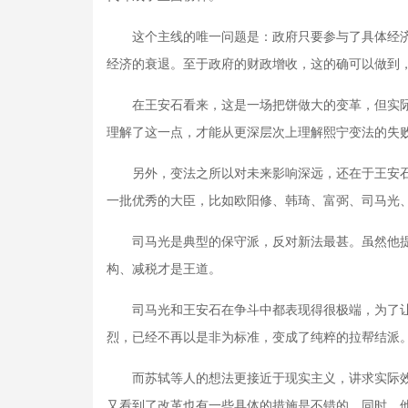
这个主线的唯一问题是：政府只要参与了具体经济
经济的衰退。至于政府的财政增收，这的确可以做到
在王安石看来，这是一场把饼做大的变革，但实际
理解了这一点，才能从更深层次上理解熙宁变法的失
另外，变法之所以对未来影响深远，还在于王安石
一批优秀的大臣，比如欧阳修、韩琦、富弼、司马光
司马光是典型的保守派，反对新法最甚。虽然他提
构、减税才是王道。
司马光和王安石在争斗中都表现得很极端，为了让
烈，已经不再以是非为标准，变成了纯粹的拉帮结派
而苏轼等人的想法更接近于现实主义，讲求实际效
又看到了改革也有一些具体的措施是不错的。同时，