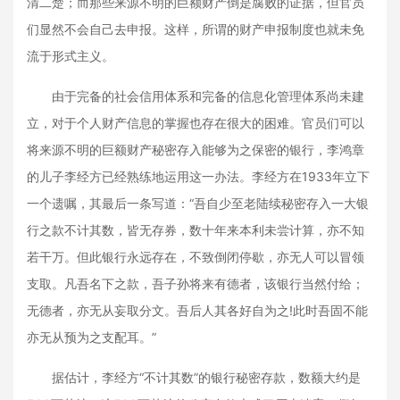
清二楚；而那些来源不明的巨额财产倒是腐败的证据，但官员
们显然不会自己去申报。这样，所谓的财产申报制度也就未免
流于形式主义。
由于完备的社会信用体系和完备的信息化管理体系尚未建
立，对于个人财产信息的掌握也存在很大的困难。官员们可以
将来源不明的巨额财产秘密存入能够为之保密的银行，李鸿章
的儿子李经方已经熟练地运用这一办法。李经方在1933年立下
一个遗嘱，其最后一条写道：“吾自少至老陆续秘密存入一大银
行之款不计其数，皆无存券，数十年来本利未尝计算，亦不知
若干万。但此银行永远存在，不致倒闭停歇，亦无人可以冒领
支取。凡吾名下之款，吾子孙将来有德者，该银行当然付给；
无德者，亦无从妄取分文。吾后人其各好自为之!此时吾固不能
亦无从预为之支配耳。”
据估计，李经方“不计其数”的银行秘密存款，数额大约是