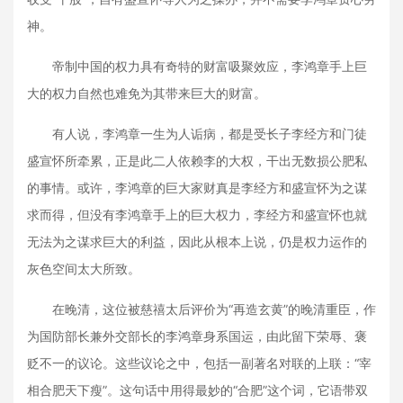
神。
帝制中国的权力具有奇特的财富吸聚效应，李鸿章手上巨
大的权力自然也难免为其带来巨大的财富。
有人说，李鸿章一生为人诟病，都是受长子李经方和门徒
盛宣怀所牵累，正是此二人依赖李的大权，干出无数损公肥私
的事情。或许，李鸿章的巨大家财真是李经方和盛宣怀为之谋
求而得，但没有李鸿章手上的巨大权力，李经方和盛宣怀也就
无法为之谋求巨大的利益，因此从根本上说，仍是权力运作的
灰色空间太大所致。
在晚清，这位被慈禧太后评价为“再造玄黄”的晚清重臣，作
为国防部长兼外交部长的李鸿章身系国运，由此留下荣辱、褒
贬不一的议论。这些议论之中，包括一副著名对联的上联：“宰
相合肥天下瘦”。这句话中用得最妙的“合肥”这个词，它语带双