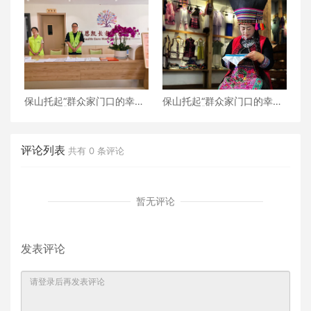
口的“火塘会”，激活边疆治
幕
理“神经末梢”
保山托起“群众家门口的幸
保山托起“群众家门口的幸
福”（5）‖加大温暖力度，守
福”（4）‖“花濮公主”李枝
护老人尊严——隆阳区打
清：指尖传非遗，巧手织幸
造“家门口的关爱所”
福
评论列表
共有
0
条评论
暂无评论
发表评论