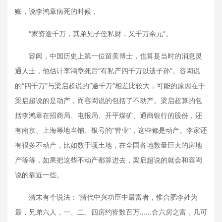
账，说李鸿章病死的时候，
“家资逾千万，其弟兄子侄私财，又千万余元”。
容闳，中国历史上第一位留美博士，也算是当时的消息灵
通人士，他估计李鸿章死后“有私产四千万以遗子孙”。容闳说
的“四千万”与梁启超说的“逾千万”相差比较大，可能的原因在于
梁启超说的是动产，而容闳说的包括了不动产。梁启超算的包
括李鸿章在招商局、电报局、开平煤矿、通商银行的股份，还
有南京、上海等地当铺、银号的“管业”，这些都是动产。李家还
有很多不动产，比如数千顷土地，在全国各地数量巨大的房地
产等等，如果把这些不动产都算进去，梁启超说的就会和容闳
说的靠近一些。
清末有个说法：“清代中兴功臣中最富者，惟合肥李姓为
最，兄弟六人，一、二、四房约皆数百万……合六房之富，几可