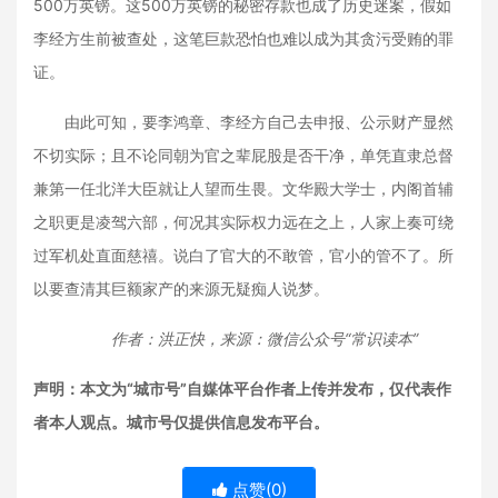
500万英镑。这500万英镑的秘密存款也成了历史迷案，假如
李经方生前被查处，这笔巨款恐怕也难以成为其贪污受贿的罪
证。
由此可知，要李鸿章、李经方自己去申报、公示财产显然
不切实际；且不论同朝为官之辈屁股是否干净，单凭直隶总督
兼第一任北洋大臣就让人望而生畏。文华殿大学士，内阁首辅
之职更是凌驾六部，何况其实际权力远在之上，人家上奏可绕
过军机处直面慈禧。说白了官大的不敢管，官小的管不了。所
以要查清其巨额家产的来源无疑痴人说梦。
作者：洪正快，来源：微信公众号“常识读本”
声明：本文为“城市号”自媒体平台作者上传并发布，仅代表作
者本人观点。城市号仅提供信息发布平台。
点赞(
0
)