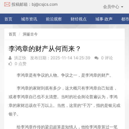
投稿邮箱：
bj@csjcs.com
会员中心
首页
城市资讯
前沿观察
财经视点
城事·政声
都市
首页
洞鉴古今
李鸿章的财产从何而来？
洪正快
发布日期：2025-11-14 14:25:39
0 评论
0 点赞
李鸿章是有争议的人物。争议之一，是李鸿章的财产。
李鸿章的家财到底有多少，这大概只有李鸿章自己知道，
或者李鸿章自己也不太清楚。当时的社会舆论普遍认为，李鸿
章的家财总该在千万以上。当然，这里的“千万”，指的是银元或
银子。
给李鸿章作传的梁启超算是知情人，他给李鸿章算过一笔