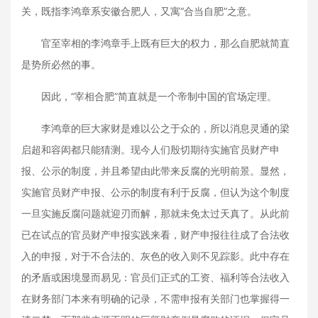
关，既指李鸿章系安徽合肥人，又寓“合当自肥”之意。
官至宰相的李鸿章手上既有巨大的权力，那么自肥就简直
是势所必然的事。
因此，“宰相合肥”简直就是一个帝制中国的官场定理。
李鸿章的巨大家财是难以公之于众的，所以消息灵通的梁
启超和容闳都只能猜测。现今人们殷切期待实施官员财产申
报、公示的制度，并且希望由此带来反腐的光明前景。显然，
实施官员财产申报、公示的制度有利于反腐，但认为这个制度
一旦实施反腐问题就迎刃而解，那就未免太过天真了。从此前
已在试点的官员财产申报实践来看，财产申报往往成了合法收
入的申报，对于不合法的、灰色的收入则不见踪影。此中存在
的矛盾或困境显而易见：官员们正式的工资、福利等合法收入
在财务部门本来有明确的记录，不需申报有关部门也掌握得一