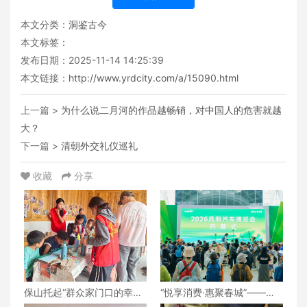
本文分类：
洞鉴古今
本文标签：
发布日期：2025-11-14 14:25:39
本文链接：
http://www.yrdcity.com/a/15090.html
上一篇 >
为什么说二月河的作品越畅销，对中国人的危害就越
大？
下一篇 >
清朝外交礼仪巡礼
收藏
分享
保山托起“群众家门口的幸
“悦享消费·惠聚春城”——
福”（6）‖腾冲猴桥镇：家门
2026昆明汽车博览会盛大开