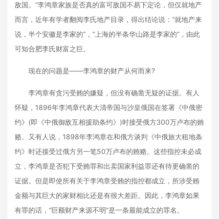
敌国。”李鸿章家族是否真的富可敌国不易下定论，但仅就地产
而言，近年有学者翻阅李氏地产目录，得出结论说：“就地产来
说，半个安徽是李家的”，“上海的半条华山路是李家的”，由此
可知合肥李氏财富之巨。
现在的问题是——李鸿章的财产从何而来?
李鸿章有贪污受贿的嫌疑，但没有确凿无疑的证据。有人
怀疑，1896年李鸿章代表大清帝国与沙皇俄国在签署《中俄密
约》(即《中俄御敌互相援助条约》)时接受俄方300万卢布的贿
赂。又有人说，1898年李鸿章在和俄方谈判《中俄旅大租地条
约》时还接受过俄方另一笔50万卢布的贿赂。这些指控未必成
立，李鸿章是否犯下受贿罪和出卖国家利益罪还有待更确凿的
证据。但是即使所有关于李鸿章受贿的指控都成立，所涉受贿
金额与其巨大的家财相比还是有很大差距。因此，李鸿章如果
有罪的话，“巨额财产来源不明”是一条最能成立的罪名。