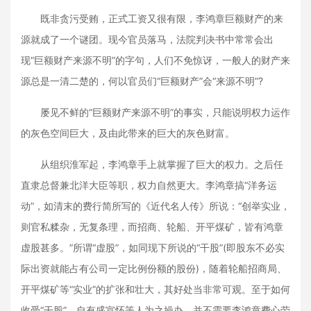
既非贪污受贿，正式工资又很有限，李鸿章巨额财产的来
源就成了一个谜团。现今官员落马，法院判决书中常常会出
现“巨额财产来源不明”的字句，人们不免惊讶，一般人的财产来
源总是一清二楚的，何以官员们“巨额财产”会“来源不明”?
屡见不鲜的“巨额财产来源不明”的事实，只能说明权力运作
的灰色空间巨大，及由此带来的巨大的灰色财富。
从组织淮军起，李鸿章手上就掌握了巨大的权力。之后任
直隶总督兼北洋大臣等职，权力自然更大。李鸿章搞“洋务运
动”，如清末的费行简所写的《近代名人传》所说：“创举实业，
则官私糅杂，无复条理，而招商、轮船、开平煤矿，皆有鸿章
虚股甚多。”所谓“虚股”，如同现下所说的“干股”(即股东不必实
际出资就能占有公司一定比例份额的股份)，随着轮船招商局、
开平煤矿等“实业”的扩张和壮大，其好处当非常可观。至于如何
收受“干股”，自有盛宣怀等人为之操办，并不需要李鸿章费心劳