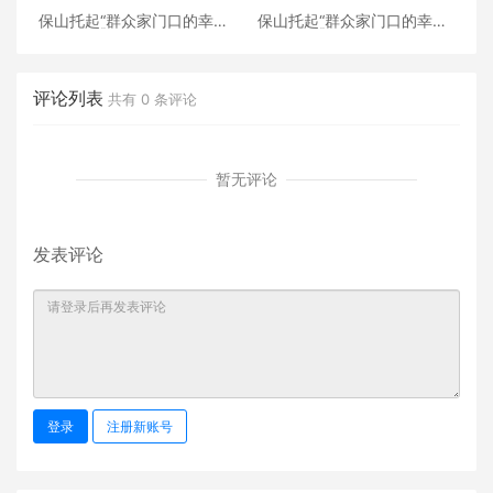
保山托起“群众家门口的幸
保山托起“群众家门口的幸
福”（5）‖加大温暖力度，守
福”（4）‖“花濮公主”李枝
护老人尊严——隆阳区打
清：指尖传非遗，巧手织幸
造“家门口的关爱所”
福
评论列表
共有
0
条评论
暂无评论
发表评论
登录
注册新账号