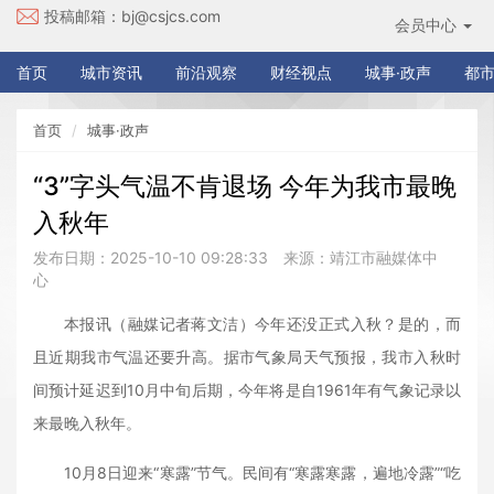
投稿邮箱：
bj@csjcs.com
会员中心
首页
城市资讯
前沿观察
财经视点
城事·政声
都市
首页
城事·政声
“3”字头气温不肯退场 今年为我市最晚
入秋年
发布日期：2025-10-10 09:28:33
来源：靖江市融媒体中
心
本报讯（融媒记者蒋文洁）今年还没正式入秋？是的，而
且近期我市气温还要升高。据市气象局天气预报，我市入秋时
间预计延迟到10月中旬后期，今年将是自1961年有气象记录以
来最晚入秋年。
10月8日迎来“寒露”节气。民间有“寒露寒露，遍地冷露”“吃