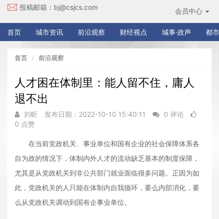
投稿邮箱：
bj@csjcs.com
会员中心
首页
城市资讯
前沿观察
财经视点
城事·政声
都市
首页
前沿观察
人才困在体制里：能人留不住，庸人
退不出
刘昕
发布日期：2022-10-10 15:40:11
0 评论
0 点赞
在当前党政机关、事业单位和国有企业的社会保障体系各
自为政的情况下，体制内外人才的流动缺乏基本的制度保障，
尤其是从党政机关到非公共部门就业面临很多问题。正因为如
此，党政机关的人只能在体制内自我循环，要么内部消化，要
么从党政机关调动到国有企事业单位。