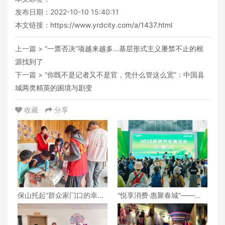
发布日期：2022-10-10 15:40:11
本文链接：
https://www.yrdcity.com/a/1437.html
上一篇 >
“一票否决”项越来越多…基层形式主义屡禁不止的根
源找到了
下一篇 >
“你既不是记者又不是官，凭什么管这么宽”：中国县
城两类精英的困境与剧变
收藏
分享
保山托起“群众家门口的幸
“悦享消费·惠聚春城”——
福”（6）‖腾冲猴桥镇：家门
2026昆明汽车博览会盛大开
口的“火塘会”，激活边疆治
幕
理“神经末梢”