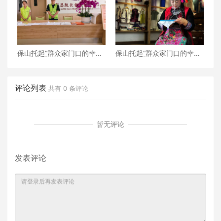
保山托起“群众家门口的幸
保山托起“群众家门口的幸
福”（5）‖加大温暖力度，守
福”（4）‖“花濮公主”李枝
护老人尊严——隆阳区打
清：指尖传非遗，巧手织幸
造“家门口的关爱所”
福
评论列表
共有
0
条评论
暂无评论
发表评论