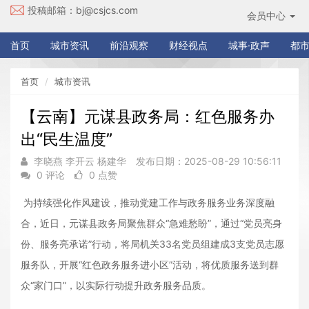
投稿邮箱：
bj@csjcs.com
会员中心
首页
城市资讯
前沿观察
财经视点
城事·政声
都市
首页
城市资讯
【云南】元谋县政务局：红色服务办
出“民生温度”
李晓燕 李开云 杨建华
发布日期：2025-08-29 10:56:11
0 评论
0 点赞
为持续强化作风建设，推动党建工作与政务服务业务深度融
合，近日，元谋县政务局聚焦群众“急难愁盼”，通过“党员亮身
份、服务亮承诺”行动，将局机关
33
名党员组建成
3
支党员志愿
服务队，开展“红色政务服务进小区”活动，将优质服务送到群
众“家门口”，以实际行动提升政务服务
品质。