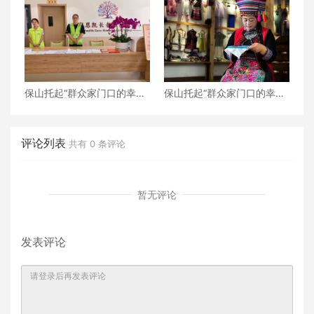
理“神经末梢”
保山托起“群众家门口的幸
保山托起“群众家门口的幸
福”（5）‖加大温暖力度，守
福”（4）‖“花濮公主”李枝
护老人尊严——隆阳区打
清：指尖传非遗，巧手织幸
造“家门口的关爱所”
福
评论列表
共有
0
条评论
暂无评论
发表评论