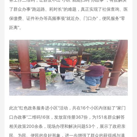
了群众办事“跑远路、耗时长”的难题，真正实现了社保查询、医
保缴费、证件补办等高频事项“就近办、门口办”，便民服务“零
距离”。
此次“红色政务服务进小区”活动，共在
16
个小区内张贴了“家门
口办政事”二维码
16
张，发放宣传册
367
份，为
151
名群众解答
相关政策
200
余条，现场办理和解决问题
53
个，展示了政府亲
民、为民、便民的良好形象，进一步增强了群众的获得感与满