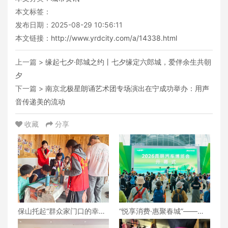
本文标签：
发布日期：2025-08-29 10:56:11
本文链接：
http://www.yrdcity.com/a/14338.html
上一篇 >
缘起七夕·郎城之约丨七夕缘定六郎城，爱伴余生共朝
夕
下一篇 >
南京北极星朗诵艺术团专场演出在宁成功举办：用声
音传递美的流动
收藏
分享
保山托起“群众家门口的幸
“悦享消费·惠聚春城”——
福”（6）‖腾冲猴桥镇：家门
2026昆明汽车博览会盛大开
口的“火塘会”，激活边疆治
幕