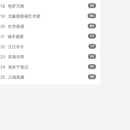
18
包罗万闻
92
19
北极星朗诵艺术团
90
20
红学新探
80
21
城市观察
77
22
汪汪乐兮
71
23
苏南诗草
62
24
张长宁笔记
47
25
江南风雅
46