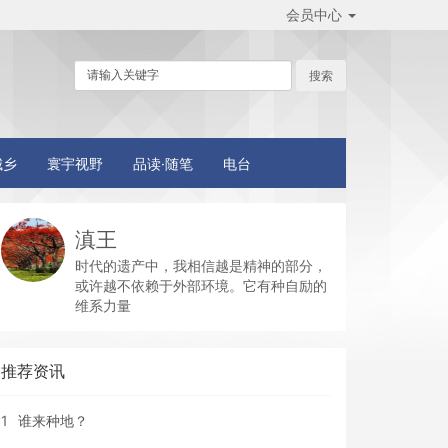
会员中心
城乡
寰宇视野
品读·随笔
电台
滇王
时代的遗产中，我相信越是精神的部分，
或许越不依赖于外部环境。它有种自励的
维系力量
推荐资讯
1
谁来种地？