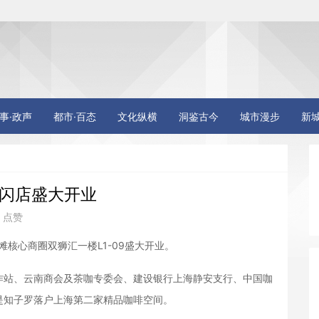
事·政声
都市·百态
文化纵横
洞鉴古今
城市漫步
新
快闪店盛大开业
0 点赞
滩核心商圈双狮汇一楼L1-09盛大开业。
作站、云南商会及茶咖专委会、建设银行上海静安支行、中国咖
是知子罗落户上海第二家精品咖啡空间。