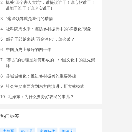
2
机关“四个害人大坑”：谁提议谁干！谁心软谁干！
谁能干谁干！谁老实谁干!
3
“这些领导就是我们的猎物”
4
社科院周少来：谨防乡村振兴中的“样板化”现象
5
部分干部越来越“万金油化”，怎么破？
6
中国历史上最好的四十年
7
“尊古”的心理是如何形成的：中国文化中的祖先崇
拜
8
县域城镇化：推进乡村振兴的重要路径
9
社会主义由西方到东方的演进：斯大林模式
10
毛泽东：为什么要办好农民的事儿？
热门标签
李炳军
uv工艺
火藥時代
加油卡