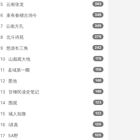
5
云南张龙
383
6
束有春稽古润今
346
7
云南方孔
345
8
北斗诗苑
276
9
悠游长三角
242
10
山巅观大地
176
11
县域第一圈
156
12
墨池
146
13
甘继民读史笔记
146
14
围观
123
15
城人知微
122
16
i讲真
120
17
5A野
100