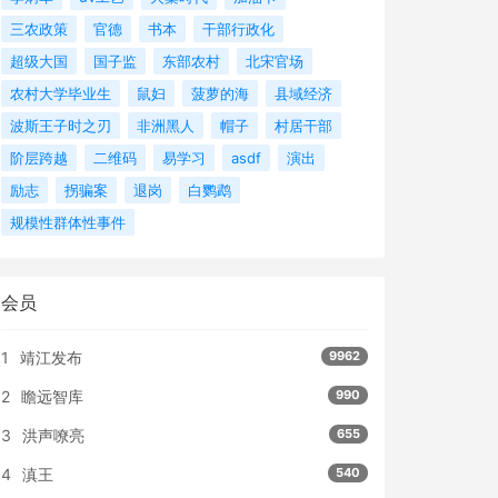
三农政策
官德
书本
干部行政化
超级大国
国子监
东部农村
北宋官场
农村大学毕业生
鼠妇
菠萝的海
县域经济
波斯王子时之刃
非洲黑人
帽子
村居干部
阶层跨越
二维码
易学习
asdf
演出
励志
拐骗案
退岗
白鹦鹉
规模性群体性事件
会员
1
靖江发布
9962
2
瞻远智库
990
3
洪声嘹亮
655
4
滇王
540