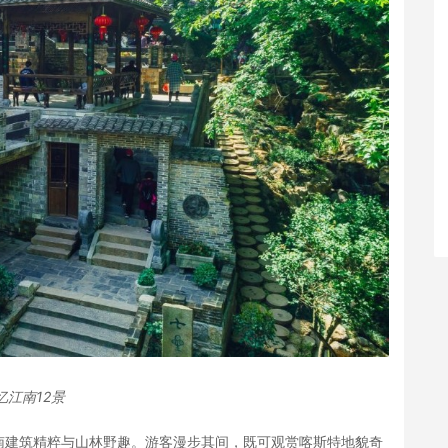
忆江南12景
南建筑精粹与山林野趣。游客漫步其间，既可观赏喀斯特地貌奇