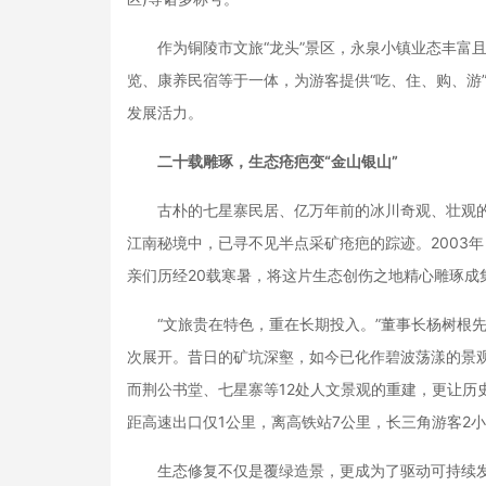
作为铜陵市文旅“龙头”景区，永泉小镇业态丰富且多
览、康养民宿等于一体，为游客提供“吃、住、购、游”
发展活力。
二十载雕琢，生态疮疤变“金山银山”
古朴的七星寨民居、亿万年前的冰川奇观、壮观的
江南秘境中，已寻不见半点采矿疮疤的踪迹。2003
亲们历经20载寒暑，将这片生态创伤之地精心雕琢成
“文旅贵在特色，重在长期投入。”董事长杨树根先
次展开。昔日的矿坑深壑，如今已化作碧波荡漾的景观
而荆公书堂、七星寨等12处人文景观的重建，更让历
距高速出口仅1公里，离高铁站7公里，长三角游客2小
生态修复不仅是覆绿造景，更成为了驱动可持续发