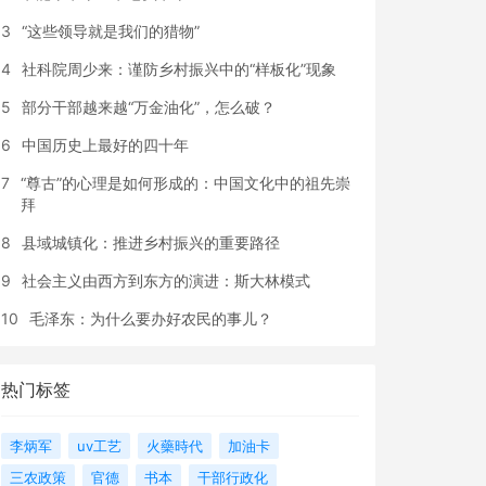
3
“这些领导就是我们的猎物”
4
社科院周少来：谨防乡村振兴中的“样板化”现象
5
部分干部越来越“万金油化”，怎么破？
6
中国历史上最好的四十年
7
“尊古”的心理是如何形成的：中国文化中的祖先崇
拜
8
县域城镇化：推进乡村振兴的重要路径
9
社会主义由西方到东方的演进：斯大林模式
10
毛泽东：为什么要办好农民的事儿？
热门标签
李炳军
uv工艺
火藥時代
加油卡
三农政策
官德
书本
干部行政化