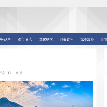
事·政声
都市·百态
文化纵横
洞鉴古今
城市漫步
新
评论
1 点赞