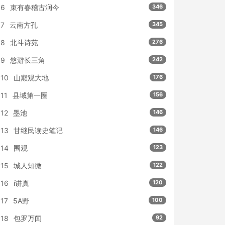
6
束有春稽古润今
346
7
云南方孔
345
8
北斗诗苑
276
9
悠游长三角
242
10
山巅观大地
176
11
县域第一圈
156
12
墨池
146
13
甘继民读史笔记
146
14
围观
123
15
城人知微
122
16
i讲真
120
17
5A野
100
18
包罗万闻
92