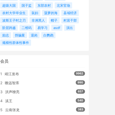
超级大国
国子监
东部农村
北宋官场
农村大学毕业生
鼠妇
菠萝的海
县域经济
波斯王子时之刃
非洲黑人
帽子
村居干部
阶层跨越
二维码
易学习
asdf
演出
励志
拐骗案
退岗
白鹦鹉
规模性群体性事件
会员
1
靖江发布
9962
2
瞻远智库
990
3
洪声嘹亮
657
4
滇王
540
5
云南张龙
383