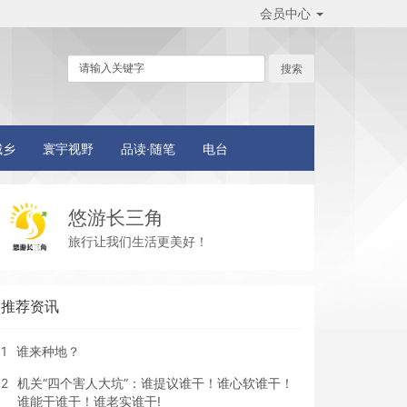
会员中心
城乡
寰宇视野
品读·随笔
电台
悠游长三角
旅行让我们生活更美好！
推荐资讯
1
谁来种地？
2
机关“四个害人大坑”：谁提议谁干！谁心软谁干！
谁能干谁干！谁老实谁干!