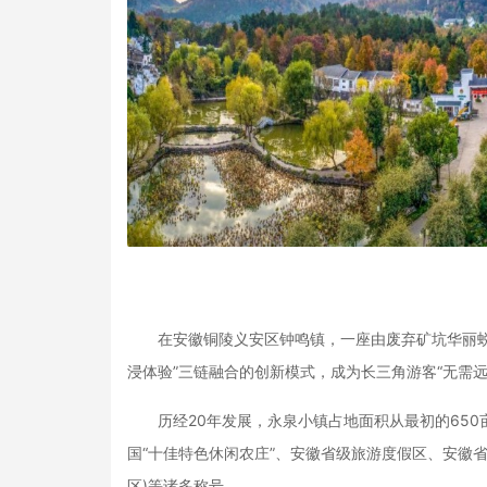
在安徽铜陵义安区钟鸣镇，一座由废弃矿坑华丽蜕变
浸体验”三链融合的创新模式，成为长三角游客“无需
历经20年发展，永泉小镇占地面积从最初的650亩
国“十佳特色休闲农庄”、安徽省级旅游度假区、安徽
区)等诸多称号。