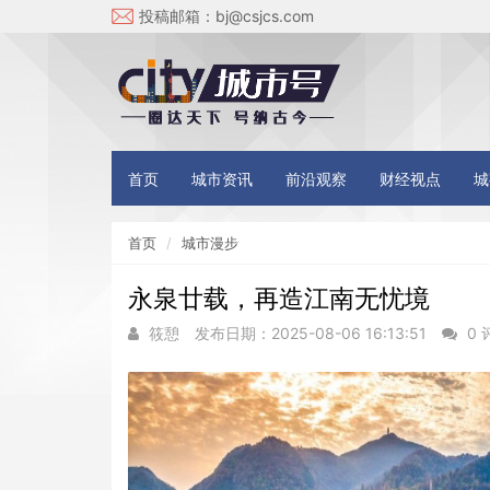
投稿邮箱：
bj@csjcs.com
首页
城市资讯
前沿观察
财经视点
城
首页
城市漫步
永泉廿载，再造江南无忧境
筱憩
发布日期：2025-08-06 16:13:51
0 