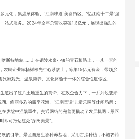
元化，集温泉体验、“江南味道”美食街区、“忆江南十二景”游
一站式服务。2024年全年总营收突破1.6亿元，展现出强劲的
喀斯特地貌……走在铜陵永泉小镇的青石板路上，一步一景的
年，农民企业家杨树根先生心系故土，筹集15亿元资金，带领乡
集旅游观光、温泉康养、文化体验于一体的综合性度假区。
生道出了这片土地重生的真谛。在政企合力下，一系列蜕变渐
湖、绚丽多彩的四季花海、“江南童话”儿童乐园等休闲场所；
史在废墟中涅槃重生。交通网络的完善更撬动了发展机遇，景区
时即可抵达这处“深闺美景”。
展的引擎。景区自建生态种养基地，采用古法种植，不施农药