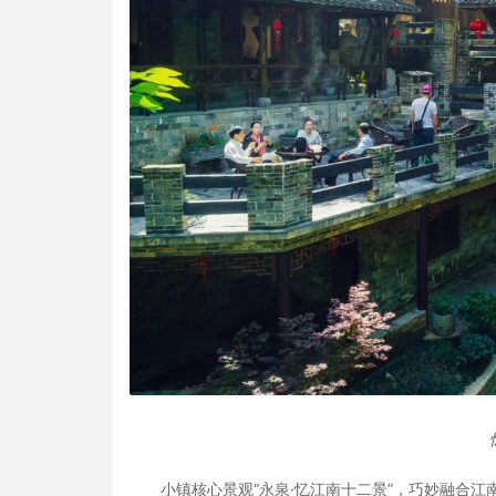
小镇核心景观“永泉·忆江南十二景”，巧妙融合江