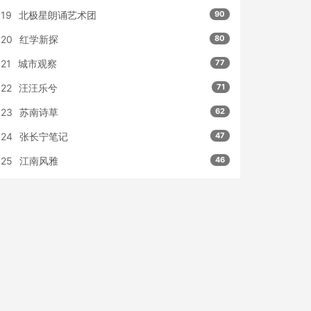
19
北极星朗诵艺术团
90
20
红学新探
80
21
城市观察
77
22
汪汪乐兮
71
23
苏南诗草
62
24
张长宁笔记
47
25
江南风雅
46