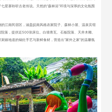
七星寨聆听古老传说。天然的“森林浴”环境与深厚的文化氛围
的江南民宿区，涵盖皖南风格农家院子、森林小屋、温泉宾馆
宿院落，提供近500张床位。白墙青瓦、石板院落、天井木雕、
厨娘地道的锅灶手艺与新鲜食材，营造出“家外之家”的温馨氛