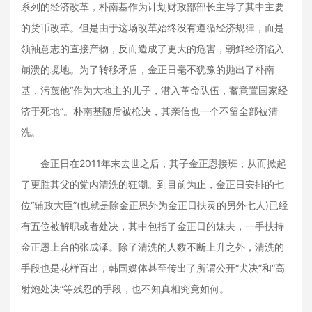
系列的经济改革，朴南基作为计划财政部部长主导了其中主要
的货币改革。但是由于这场改革始终没有遵循经济规律，而是
领袖意志的直接产物，反而造成了更大的危害，朝鲜经济陷入
崩溃的境地。为了转移矛盾，金正日毫不犹豫的抛出了朴南
基，污蔑他“作为大地主的儿子，潜入革命队伍，蓄意置国家经
济于死地”。朴南基随后被枪决，其亲信也一个不留全部被清
洗。
金正日在2011年末去世之后，其子金正恩接班，从而掀起
了更胜其父的党内清洗的狂潮。到目前为止，金正日安排的七
位“辅政大臣”(也就是除金正恩外为金正日扶灵的另外七人)已经
有五位被解职或者处决，其中包括了金正日的妹夫，一手扶持
金正恩上台的张成泽。除了清洗的人数不断上升之外，清洗的
手段也是花样百出，韩国媒体甚至传出了所谓公开“犬决”和“高
射炮处决”等残忍的手段，也不知真相究竟如何。