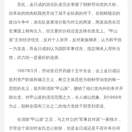
至此，金日成的游击队派完全掌握了朝鲜劳动党的大权，
但革命的绞肉机既然开动了就不会轻易的停下。在朝鲜随后的
政治斗争中，游击队派逐渐分裂为对立的两派，两派虽然在历
史渊源上稍有出入，但主要的分歧还是反映在政见上。“甲山
派”主张经济优先，反对个人崇拜，反对家族继承，认为和平统
一为首选；而金日成则认为国防军事优先，指定继承人理所当
然，武力统一是最好的选择。
1967年5月，劳动党召开四届十五中全会，会上金日成以
批判资产阶级和修正主义，树立主体思想为朝鲜劳动党的唯一
思想的名义，批判和清除“甲山派”，撤销了他们党内外职务并开
除出党。对甲山派的清洗范围之大，令人难以想象。到1968年
为止，朝鲜全国有三分之二的地方党政干部受到牵连。
在清除“甲山派”之后，与之对立的“军事反对派”一家独大，
尽管这个派别对金氏忠心耿耿，但是金日成还是不容许有任何