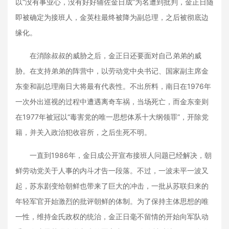
以“没有事业心，没有好好辅佐金日成”为名遭到批判，金正日随
即被确定为接班人，金英柱最终被降为副总理，之后被彻底边
缘化。
在消除叔叔的威胁之后，金正日还要面对自己弟弟的威
胁。在支持弟弟的阵营中，以劳动党中央书记、国家副主席金
东奎和副总理南日大将最有代表性。不出所料，南日在1976年
一次外出巡视的过程中遭遇离奇车祸，当场死亡，而金东奎则
在1977年被冠以“毒害党的唯一思想体系十大纲领罪”，开除党
籍，并关入政治犯收容所，之后生死不明。
一直到1986年，金日成公开宣布接班人问题已经解决，朝
鲜劳动党关于人事的内斗才告一段落。不过，一波未平一波又
起，苏东剧变给朝鲜也带来了巨大的冲击，一批从苏联归来的
年轻军官开始激烈的批评朝鲜的体制。为了保持主体思想的唯
一性，维持金氏政权的统治，金正日毫不留情的开始向军队动