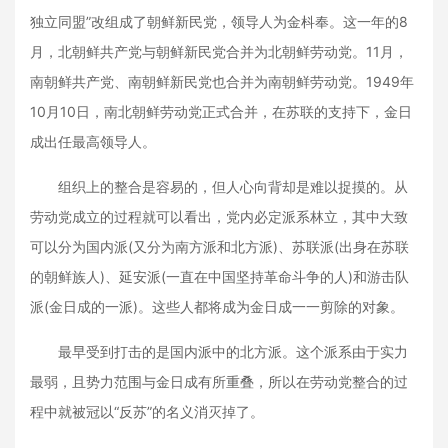
独立同盟”改组成了朝鲜新民党，领导人为金枓奉。这一年的8
月，北朝鲜共产党与朝鲜新民党合并为北朝鲜劳动党。11月，
南朝鲜共产党、南朝鲜新民党也合并为南朝鲜劳动党。1949年
10月10日，南北朝鲜劳动党正式合并，在苏联的支持下，金日
成出任最高领导人。
组织上的整合是容易的，但人心向背却是难以捉摸的。从
劳动党成立的过程就可以看出，党内必定派系林立，其中大致
可以分为国内派(又分为南方派和北方派)、苏联派(出身在苏联
的朝鲜族人)、延安派(一直在中国坚持革命斗争的人)和游击队
派(金日成的一派)。这些人都将成为金日成一一剪除的对象。
最早受到打击的是国内派中的北方派。这个派系由于实力
最弱，且势力范围与金日成有所重叠，所以在劳动党整合的过
程中就被冠以“反苏”的名义消灭掉了。