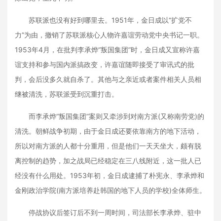
苏联派也没有好到哪里去。1951年，金日成以“扩党不
力”为由，撤销了苏联派核心人物许嘉谊劳动党中央书记一职。
1953年4月，在批判李承烨“叛国集团”时，金日成又宣称许嘉
谊支持和参与国内派搞政变，许嘉谊随即接受了审讯式的批
判，会后没多久就自杀了。其他与之亲近或者案件相关人员相
继被清洗，苏联派受到沉重打击。
而李承烨“叛国集团”案则又牵涉到对南方派(又称南劳党)的
清洗。朝鲜战争初期，由于金日成还要依靠南方的地下活动，
所以对南方派的人都十分重用，但是他们一天天坐大，颇有脱
离控制的趋势，加之战局已经稳定在三八线附近，这一批人已
经没有什么用处。1953年初，金日成逮捕了朴宪永、李承烨和
金刚政治学院(南方派培养赴韩国的地下人员的学校)全体师生。
停战协议后签订后不到一周时间，司法部长李承烨、驻中