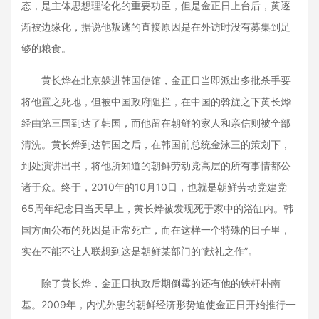
态，是主体思想理论化的重要功臣，但是金正日上台后，黄逐
渐被边缘化，据说他叛逃的直接原因是在外访时没有募集到足
够的粮食。
黄长烨在北京躲进韩国使馆，金正日当即派出多批杀手要
将他置之死地，但被中国政府阻拦，在中国的斡旋之下黄长烨
经由第三国到达了韩国，而他留在朝鲜的家人和亲信则被全部
清洗。黄长烨到达韩国之后，在韩国前总统金泳三的策划下，
到处演讲出书，将他所知道的朝鲜劳动党高层的所有事情都公
诸于众。终于，2010年的10月10日，也就是朝鲜劳动党建党
65周年纪念日当天早上，黄长烨被发现死于家中的浴缸内。韩
国方面公布的死因是正常死亡，而在这样一个特殊的日子里，
实在不能不让人联想到这是朝鲜某部门的“献礼之作”。
除了黄长烨，金正日执政后期倒霉的还有他的铁杆朴南
基。2009年，内忧外患的朝鲜经济形势迫使金正日开始推行一