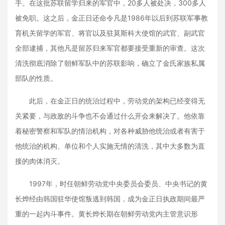
手。在这批苏联留学归来的军官中，20多人被处决，300多人
被免职。这之后，金正日还命令凡是1986年以后到苏联军事教
育机关留学的军官、将官以及驻莫斯科大使馆的武官、副武官
全部逮捕，其他凡是留苏归来军官都要接受重新的审查。这次
清洗彻底消除了朝鲜军队中的苏联影响，确立了金氏家族私属
部队的性质。
此后，在金正日的统治过程中，劳动党的架构已经变得无
关紧要，与政敌的斗争也不会通过什么开会来解决了。他依靠
着秘密警察和军队的情治机构，对各种威胁他统治或者有害于
他统治的机构、单位和个人实施无情的清洗，其中大多数为直
接的肉体消灭。
1997年，时任朝鲜劳动党中央委员会委员、中央书记的黄
长烨经由韩国驻华使馆叛逃到韩国，成为金正日执政期间最严
重的一起内斗事件。黄长烨长期在朝鲜劳动党内主管意识形