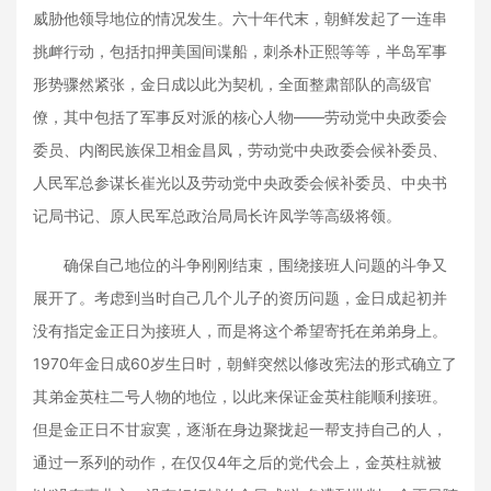
威胁他领导地位的情况发生。六十年代末，朝鲜发起了一连串
挑衅行动，包括扣押美国间谍船，刺杀朴正熙等等，半岛军事
形势骤然紧张，金日成以此为契机，全面整肃部队的高级官
僚，其中包括了军事反对派的核心人物——劳动党中央政委会
委员、内阁民族保卫相金昌凤，劳动党中央政委会候补委员、
人民军总参谋长崔光以及劳动党中央政委会候补委员、中央书
记局书记、原人民军总政治局局长许凤学等高级将领。
确保自己地位的斗争刚刚结束，围绕接班人问题的斗争又
展开了。考虑到当时自己几个儿子的资历问题，金日成起初并
没有指定金正日为接班人，而是将这个希望寄托在弟弟身上。
1970年金日成60岁生日时，朝鲜突然以修改宪法的形式确立了
其弟金英柱二号人物的地位，以此来保证金英柱能顺利接班。
但是金正日不甘寂寞，逐渐在身边聚拢起一帮支持自己的人，
通过一系列的动作，在仅仅4年之后的党代会上，金英柱就被