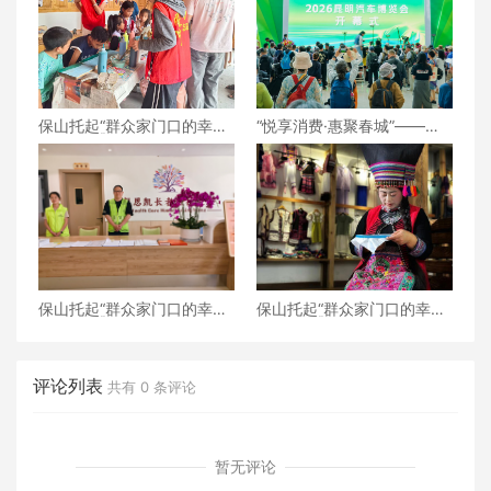
保山托起“群众家门口的幸
“悦享消费·惠聚春城”——
福”（6）‖腾冲猴桥镇：家门
2026昆明汽车博览会盛大开
口的“火塘会”，激活边疆治
幕
理“神经末梢”
保山托起“群众家门口的幸
保山托起“群众家门口的幸
福”（5）‖加大温暖力度，守
福”（4）‖“花濮公主”李枝
护老人尊严——隆阳区打
清：指尖传非遗，巧手织幸
造“家门口的关爱所”
福
评论列表
共有
0
条评论
暂无评论