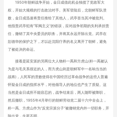
1950年朝鲜战争开始，金日成借此机会独揽了党政军大
权，开始大规模的打击政治对手。美军登陆后，北朝鲜军队溃
败，金日成迅速将责任推给了其他人，武亭首当其冲被批判。
他指责武亭犯有“军阀主义”的错误，应对战争初期的失利承担责
任，撤销了其中央委员的职务，并将其永远开除出党。武亭在
彭德华的保护之下，才以赴沈阳疗养的名义离开了朝鲜，避免
了被处决的命运。
接着是延安派的另两位大人物朴一禹和方虎山(朴一禹被认
为是与毛关系很近的人，而方虎山则是朝鲜军中一名响当当的
战将)，人民军的溃败使得在中国经历过革命战争的这些人普遍
怀疑金日成的指挥水平，对他领导人的地位也产生了质疑。这
当然是金日成所不能容忍的，战争结束后，两人随即被降职，
然后撤职，1955年4月举行的朝鲜劳动党二届十六中全会上，
朴一禹、方虎山作为“反党宗派分子”被撤销党内外一切职务，开
除出党，生死不明。