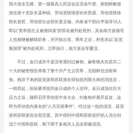
国大使全五稷、第一届最高人民议会议员金午星、南朝鲜解放
游击第十支队长孟种镐、劳动党联络部长朴胜源、劳动党联络
部长裴哲、劳动党社会部长姜文锡、内务省干部白亨福等10人
即以“美帝国主义雇佣间谍”的罪名被判处死刑，其余南方派领导
人也相继被解除职务，并开除出党。两年之后，朴宪永以“反党
叛国罪”被判处死刑，立即执行，南方派全军覆没。
不过，金日成并不是没有遇到过麻烦。赫鲁晓夫在苏共二
十大的秘密报告席卷了整个共产主义世界，北朝鲜也没能幸
免。残存下来的延安派和苏联派在得知批判斯大林的消息后，
一哄而起，纷纷要求批判金日成的个人崇拜。金日成顶住巨大
压力之后，随即召开劳动党中央大会，纠集铁杆展开反攻，这
即为劳动党内著名的“八月宗派事件”。经过这一批的清洗，延安
派和苏联派也全部完蛋。其中得到中国和苏联庇护的人员分别
流亡中国和苏联，剩下两千多相关人员全部被清洗。