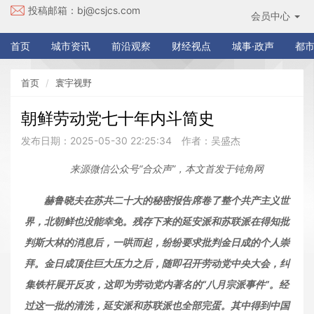
投稿邮箱：
bj@csjcs.com
会员中心
首页
城市资讯
前沿观察
财经视点
城事·政声
都市
首页
寰宇视野
朝鲜劳动党七十年内斗简史
发布日期：2025-05-30 22:25:34
作者：吴盛杰
来源微信公众号“合众声”，本文首发于钝角网
赫鲁晓夫在苏共二十大的秘密报告席卷了整个共产主义世
界，北朝鲜也没能幸免。残存下来的延安派和苏联派在得知批
判斯大林的消息后，一哄而起，纷纷要求批判金日成的个人崇
拜。金日成顶住巨大压力之后，随即召开劳动党中央大会，纠
集铁杆展开反攻，这即为劳动党内著名的“八月宗派事件”。经
过这一批的清洗，延安派和苏联派也全部完蛋。其中得到中国