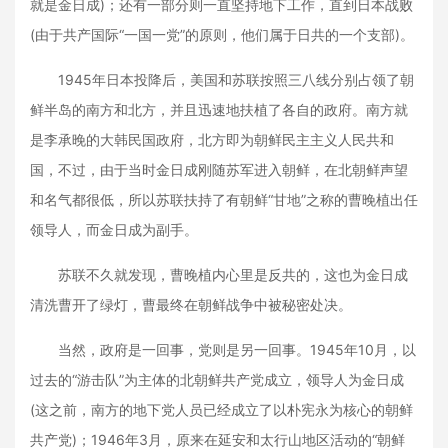
就是金日成)；还有一部分则一直坚持地下工作，直到日本战败
(由于共产国际“一国一党”的原则，他们属于日共的一个支部)。
1945年日本投降后，美国和苏联按照三八线分别占领了朝
鲜半岛的南方和北方，并且迅速地扶植了各自的政府。南方就
是李承晚的大韩民国政府，北方即为朝鲜民主主义人民共和
国，不过，由于当时金日成刚随苏军进入朝鲜，在北朝鲜声望
和名气都很低，所以苏联扶持了有朝鲜“甘地”之称的曹晚植出任
领导人，而金日成为副手。
苏联不久就发现，曹晚植内心里是反共的，这也为金日成
清洗曹开了绿灯，曹最终在朝鲜战争中被秘密处决。
当然，政府是一回事，党则是另一回事。1945年10月，以
过去的“游击队”为主体的北朝鲜共产党成立，领导人为金日成
(这之前，南方的地下党人员已经成立了以朴宪永为核心的朝鲜
共产党)；1946年3月，原来在延安和太行山地区活动的“朝鲜