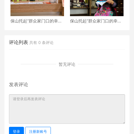
保山托起“群众家门口的幸
保山托起“群众家门口的幸
福”（5）‖加大温暖力度，守
福”（4）‖“花濮公主”李枝
护老人尊严——隆阳区打
清：指尖传非遗，巧手织幸
造“家门口的关爱所”
福
评论列表
共有
0
条评论
暂无评论
发表评论
登录
注册新账号