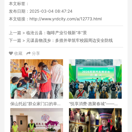
本文标签：
发布日期：2025-03-04 08:47:24
本文链接：
http://www.yrdcity.com/a/12773.html
上一篇 >
临沧云县：咖啡产业引领新“丰”景
下一篇 >
元谋县物茂乡：多措并举筑牢校园周边安全防线
收藏
分享
保山托起“群众家门口的幸
“悦享消费·惠聚春城”——
福”（6）‖腾冲猴桥镇：家门
2026昆明汽车博览会盛大开
口的“火塘会”，激活边疆治
幕
理“神经末梢”