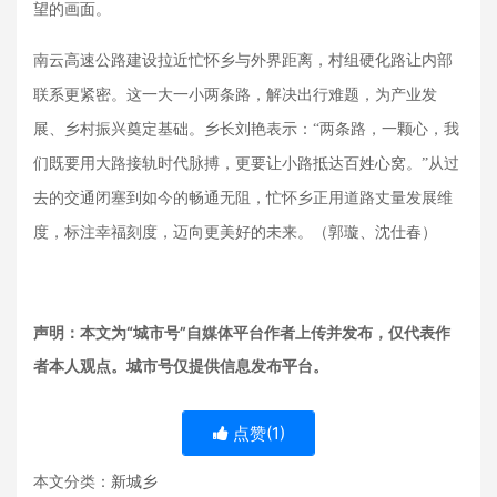
望的画面。
南云高速公路建设拉近忙怀乡与外界距离，村组硬化路让内部
联系更紧密。这一大一小两条路，解决出行难题，为产业发
展、乡村振兴奠定基础。乡长刘艳表示：
“两条路，一颗心，我
们既要用大路接轨时代脉搏，更要让小路抵达百姓心窝。”从过
去的交通闭塞到如今的畅通无阻，忙怀乡正用道路丈量发展维
度，标注幸福刻度，迈向更美好的未来。（郭璇、沈仕春）
声明：本文为“城市号”自媒体平台作者上传并发布，仅代表作
者本人观点。城市号仅提供信息发布平台。
点赞(
1
)
本文分类：
新城乡