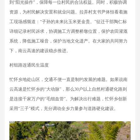
到
“阳光操作”，保障每一位村民的合法权益。同时，积极协调
资源，为村民解决安置和就业问题。拉弄村支书尹体恒看着施
工现场感慨道：“子孙的未来比玉米更金贵。”征迁干部陶仁标
详细记录村民诉求，协调施工方调整桥墩位置，保护农田灌溉
系统，降低施工噪音，保护当地文化遗产。在大家的共同努力
下，南云高速的建设稳步推进。
村组路连通民生温度
忙怀乡地处山区，交通不便一直是制约发展的难题。如果说南
云高速是忙怀乡的
“大动脉”，那么30户以上自然村通硬化路则
是连接千家万户的“毛细血管”。为解决出行难题，忙怀乡创新
采用“三子”模式，充分调动全乡力量参与道路硬化建设。