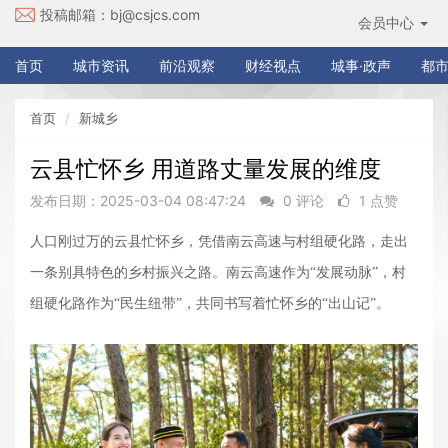
投稿邮箱：
bj@csjcs.com
会员中心
首页
城市资讯
前沿观察
财经视点
城事·政声
都市
首页
新城乡
云县忙怀乡 用道路丈量发展的维度
发布日期：2025-03-04 08:47:24
0 评论
1 点赞
人口刚过万的云县忙怀乡，凭借南云高速与村组硬化路，走出
一条别具特色的乡村振兴之路。南云高速作为
“发展动脉”，村
组硬化路作为“民生纽带”，共同书写着忙怀乡的“出山记”。