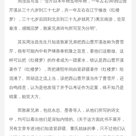
周汝昌写道：“雪芹自本年秋迄明年秋，一年左右(即西山曹
芹溪从三十六岁到三十七岁，共一年左右在江宁修改《红楼
梦》，三十七岁后回到北京到三十九岁就死了)离京南游，尝至
秦淮，感慨旧梦，敦家兄弟诗句所写至为分明”。
其实周汝昌先生只知道敦家兄弟把西山曹芹溪改称为曹雪
芹，很有可能内中有尹继善奉乾隆之旨意，要他们这般做。这
样可以把《红楼梦》的作者成为一团雾水，错认是西山曹芹溪
著作了《红楼梦》，而把康熙年间由冒辟疆著作《红楼梦》给
混淆了。而胡适之流上当，误把西山曹芹溪当作了曹雪芹，还
自鸣得意，认为是他发现了并予以考证作为定案，殊不知乃是
错案，贻笑大方。
而敦家兄弟，包括永忠、墨香等人，从他们所写的诗文
中，均可以看出他们是深知内情的。(关于这方面此书不展开，
另有文章专述)他们知道冒辟疆、董氏姐妹的事，只不过他们认