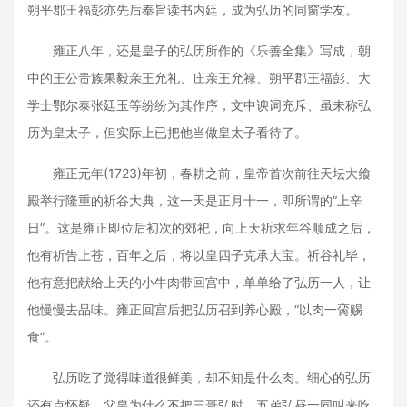
朔平郡王福彭亦先后奉旨读书内廷，成为弘历的同窗学友。
雍正八年，还是皇子的弘历所作的《乐善全集》写成，朝
中的王公贵族果毅亲王允礼、庄亲王允禄、朔平郡王福彭、大
学士鄂尔泰张廷玉等纷纷为其作序，文中谀词充斥、虽未称弘
历为皇太子，但实际上已把他当做皇太子看待了。
雍正元年(1723)年初，春耕之前，皇帝首次前往天坛大飨
殿举行隆重的祈谷大典，这一天是正月十一，即所谓的“上辛
日”。这是雍正即位后初次的郊祀，向上天祈求年谷顺成之后，
他有祈告上苍，百年之后，将以皇四子克承大宝。祈谷礼毕，
他有意把献给上天的小牛肉带回宫中，单单给了弘历一人，让
他慢慢去品味。雍正回宫后把弘历召到养心殿，“以肉一脔赐
食”。
弘历吃了觉得味道很鲜美，却不知是什么肉。细心的弘历
还有点怀疑，父皇为什么不把三哥弘时，五弟弘昼一同叫来吃