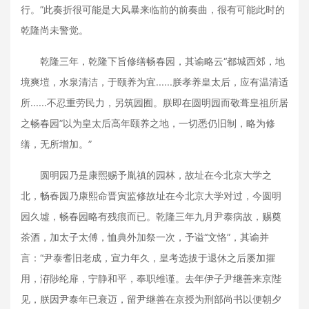
行。”此奏折很可能是大风暴来临前的前奏曲，很有可能此时的
乾隆尚未警觉。
乾隆三年，乾隆下旨修缮畅春园，其谕略云“都城西郊，地
境爽塏，水泉清洁，于颐养为宜......朕孝养皇太后，应有温清适
所......不忍重劳民力，另筑园囿。朕即在圆明园而敬葺皇祖所居
之畅春园”以为皇太后高年颐养之地，一切悉仍旧制，略为修
缮，无所增加。”
圆明园乃是康熙赐予胤禛的园林，故址在今北京大学之
北，畅春园乃康熙命晋寅监修故址在今北京大学对过，今圆明
园久墟，畅春园略有残痕而已。乾隆三年九月尹泰病故，赐奠
茶酒，加太子太傅，恤典外加祭一次，予谥“文恪”，其谕并
言：“尹泰耆旧老成，宣力年久，皇考选拔于退休之后屡加㩴
用，洊陟纶扉，宁静和平，奉职维谨。去年伊子尹继善来京陛
见，朕因尹泰年已衰迈，留尹继善在京授为刑部尚书以便朝夕