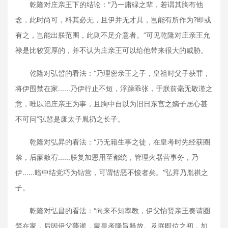
乾隆对庄亲王下的结论：“乃一庸碌之辈，若谓其胸有他
念，此时尚可，料其必无，且伊并无才具，岂能有所作为?即或
有之，岂能出朕范围，此则不足介意者。”可见乾隆对庄亲王允
禄是比较宽厚的，并不认为庄亲王可以给他带来很大的威胁。
乾隆对弘皙的看法：“乃理密亲王之子，皇祖时父子获罪，
将伊围禁在家......乃伊行止不短，浮躁乖张，于朕前毫无敬谨之
意，唯以谄庄亲王为事，且胸中自以为旧日东宫之嫡子居心甚
不可问”弘皙是废太子胤礽之长子。
乾隆对弘昇的看法：“乃无籍生事之徒，在皇考时先经获圈
禁，后蒙赦宥......朕复加恩用至都统，管理火器营事务，乃
伊......暗中结党巧为钻营，可谓怙恶不悛者矣。”弘昇乃胤祺之
子。
乾隆对弘昌的看法：“向来不知率教，伊父怡贤亲王奏请圈
禁在家，后因伊父薨逝，蒙皇考降旨释放。及朕即位之初，加