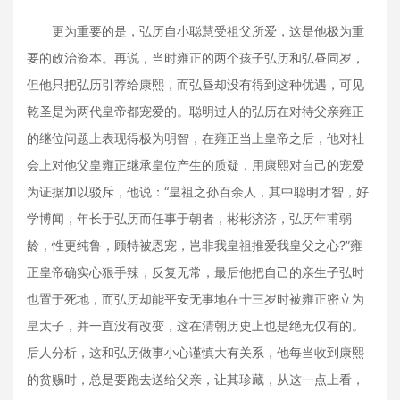
更为重要的是，弘历自小聪慧受祖父所爱，这是他极为重
要的政治资本。再说，当时雍正的两个孩子弘历和弘昼同岁，
但他只把弘历引荐给康熙，而弘昼却没有得到这种优遇，可见
乾圣是为两代皇帝都宠爱的。聪明过人的弘历在对待父亲雍正
的继位问题上表现得极为明智，在雍正当上皇帝之后，他对社
会上对他父皇雍正继承皇位产生的质疑，用康熙对自己的宠爱
为证据加以驳斥，他说：“皇祖之孙百余人，其中聪明才智，好
学博闻，年长于弘历而任事于朝者，彬彬济济，弘历年甫弱
龄，性更纯鲁，顾特被恩宠，岂非我皇祖推爱我皇父之心?”雍
正皇帝确实心狠手辣，反复无常，最后他把自己的亲生子弘时
也置于死地，而弘历却能平安无事地在十三岁时被雍正密立为
皇太子，并一直没有改变，这在清朝历史上也是绝无仅有的。
后人分析，这和弘历做事小心谨慎大有关系，他每当收到康熙
的贫赐时，总是要跑去送给父亲，让其珍藏，从这一点上看，