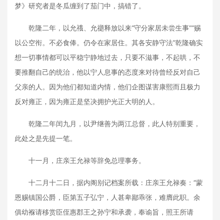
梦》研究者是冬瓜缠到了茄门中，搞错了。
乾隆二年，以允䄉、允禵释放以来“守分家居未尝生事”“赐
以公空衔。不必食俸。仍令在家居住。其各安静守法”乾隆确实
想一切事情都可以平稳宁静地过去，只要不滋事，不起哄，不
要推翻自己的统治，他以宁人息事的态度来对待曾经反对自己
父亲的人。因为他们都知道内情，他们企图谋害康熙而且极力
反对雍正，因为雍正是坚决拥护光正大明的人。
乾隆二年闰九月，以尹继善为两江总督，此人特别重要，
此处之是先提一笔。
十一月，庄亲王允禄等辞免总理事务。
十二月十二日，据内阁别记档案所载：庄亲王允禄奏：“蒙
恩赐镇国公爵，臣第五子弘宁，人甚卑鄙乖张，难膺此职。余
俱幼褓请移赏臣侄惠郡王之孙宁和承袭，奉谕旨，照王所请