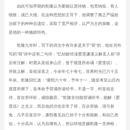
由此可知早期的乾隆认为要能以宽待物，包荒纳垢，宥人
细致，成己大德。在这种思想的主导下，他调整了雍正严猛政
治留下的种种后遗症，采取了宽严相济，以严为主的策略，这
是他的一种施政特色。
乾隆九年时，写下的诗文中有许多是关于“荷”的，他在另外
写的“荷”诗中还有二句诗：“忆幼龄经读爱莲濂溪义解圣人前”诗
后有注解：时扈从皇祖来山庄，曾于观莲所命诵《爱莲说》，
并陈义解，皇祖深喜之，今余年七十有七，荏苒时光已六十五
年矣。乾隆回忆道：“康熙六十年，予年十一，随皇考至山庄内
观莲所廊下，皇考命予背诵所读经书，不遗一字，时皇祖近
侍，皆在旁环听，咸惊颖异。”乾隆非但能背诵经书，能解《爱
莲说》之含义，而且他武功也非常了得，百步穿杨，强弓射
兔，几乎百发百中，康熙看见自己孙子十分有能耐，和自己类
似，十分高兴，认为后继有人，所以特地赏赐乾隆一支神枪，