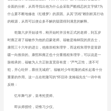
全面的分析，从而寻找出他为什么会采取严酷残忍的文字狱?为
什么要不断地修改《红楼梦》的原因。从其“历程”赖剖析其行动
的根源，从而可以便众多不解的疑团得到满意的解释。
乾隆六岁开始读书，刚开始时并没有正式的老师，到五岁
时雍正请了福敏作为他的启蒙老师。福敏是翰林院的庶吉士，
康照三十六年的进士，他推崇程朱理学，而这程朱理学是冒辟
疆一向推崇的。康熙和雍正也十分重视程朱理学，可以说是一
脉相承的，福敏为人方正耿直宽容有度：“严气正性，凛不可
犯，开心吐怀，廓丝无城府”。福敏对少年乾隆的成长起着十分
重要的作用。这一点在乾隆写的“怀旧诗·龙翰福先生”一诗中有
反映：
忆年舞勺岁，皇考抡贤师。
即从师授经，讵惟习少仪。