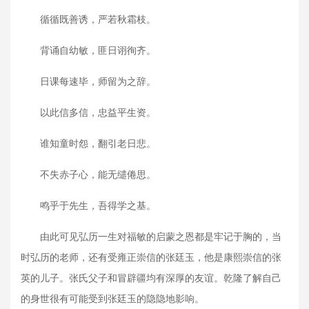
循循既善诱，严若秋霜枝。
背诵自幼敏，匪日诩徇齐。
日课每速毕，师留为之辞。
以此信多信，忠益平生资。
谁知童时怨，翻引老日悲。
不失赤子心，能无缱倦思。
鸣乎于先生，吾得学之基。
由此可见弘历一生对福敏的启蒙之恩都是牢记于胸的，当
时弘历的老师，还有受雍正崇信的张廷玉，他是康熙崇信的张
英的儿子。张氏父子和冒辟疆均有深厚的友谊。乾隆了解自己
的身世很有可能受到张廷玉的隐隐地影响。