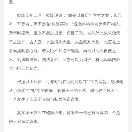
量。
乾隆四年二月，乾隆说道：“朕是以将历年亏空之案，其罪
有一可宽者，悉予豁免”乾隆还说：“况我皇祖皇考之宽严相济。
乃审时度势。至当不易之成宪。后世子孙。岂能外此以求治天
下之道乎。古人云。水至清则无鱼。人至察则无徒。此言在上
者当如此存心耳。若人臣不知谨守绳墨。而欲以此为自便之
术。则诸弊滋长。国法废弛。又岂可以为训乎。将此晓谕内外
大小臣工共知之。”
根据以上所言，可知勤劳在此时尚以“仁”字为宗旨，这和他
从小所受的“礼”学的教诲，有脱不开的干系。树欲静而风不止，
十月发生了庄亲王允禄与弘皙等逆谋案。
其实案子发生在乾隆四年。乾隆早一年已有所耳闻，至是
宗人府审结议奏。