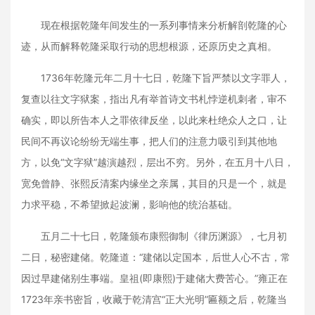
现在根据乾隆年间发生的一系列事情来分析解剖乾隆的心
迹，从而解释乾隆采取行动的思想根源，还原历史之真相。
1736年乾隆元年二月十七日，乾隆下旨严禁以文字罪人，
复查以往文字狱案，指出凡有举首诗文书札悖逆机刺者，审不
确实，即以所告本人之罪依律反坐，以此来杜绝众人之口，让
民间不再议论纷纷无端生事，把人们的注意力吸引到其他地
方，以免“文字狱”越演越烈，层出不穷。另外，在五月十八日，
宽免曾静、张熙反清案内缘坐之亲属，其目的只是一个，就是
力求平稳，不希望掀起波澜，影响他的统治基础。
五月二十七日，乾隆颁布康熙御制《律历渊源》，七月初
二日，秘密建储。乾隆道：“建储以定国本，后世人心不古，常
因过早建储别生事端。皇祖(即康熙)于建储大费苦心。”雍正在
1723年亲书密旨，收藏于乾清宫“正大光明”匾额之后，乾隆当