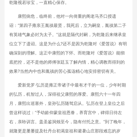
乾隆视若珍宝，一直精心保存。
康熙病危，临终前，他对一向倚重的阁老马齐口授遗
诏：“第四子雍亲王胤禛最贤，我死后，立为嗣皇，胤禛第二子
有英雄气象必封为太子。”这就是隔代封嗣，为乾隆后来继承皇
位立下了遗诏。这是为什么?还不是因为乾隆对《爱莲说》有明
确深刻的理解。这正中康熙的下怀。而乾隆对《爱莲说》能彻
底把控，还不是他的师傅张廷玉了解内情，精心调教而得到的
效果?当然内中也和胤禛的苦心孤诣精心地安排密切有关。
爱新觉罗·弘历是雍正帝诸子中最有才干的一位，少年时期
的弘历，机智过人，深得祖父康熙的厚爱。康熙六十一年四
月，康熙出巡塞外，皇孙弘历随驾启从。弘历在登上皇位之后
曾这样说过：“予幼龄仰蒙皇祖恩眷，养育宫中，碑得日待左
右，亲聆训言。盖圣鉴洞烛至今，隐有付托之意。”到了晚年，
就隆更是屡屡提及牡丹台初渴皇祖和避暑山庄那段难忘的岁