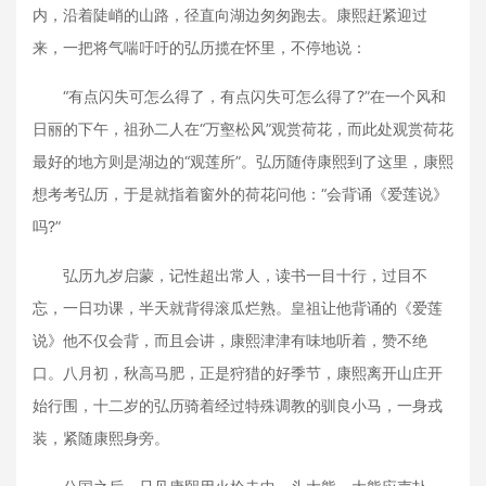
内，沿着陡峭的山路，径直向湖边匆匆跑去。康熙赶紧迎过
来，一把将气喘吁吁的弘历揽在怀里，不停地说：
“有点闪失可怎么得了，有点闪失可怎么得了?”在一个风和
日丽的下午，祖孙二人在“万壑松风”观赏荷花，而此处观赏荷花
最好的地方则是湖边的“观莲所”。弘历随侍康熙到了这里，康熙
想考考弘历，于是就指着窗外的荷花问他：“会背诵《爱莲说》
吗?”
弘历九岁启蒙，记性超出常人，读书一目十行，过目不
忘，一日功课，半天就背得滚瓜烂熟。皇祖让他背诵的《爱莲
说》他不仅会背，而且会讲，康熙津津有味地听着，赞不绝
口。八月初，秋高马肥，正是狩猎的好季节，康熙离开山庄开
始行围，十二岁的弘历骑着经过特殊调教的驯良小马，一身戎
装，紧随康熙身旁。