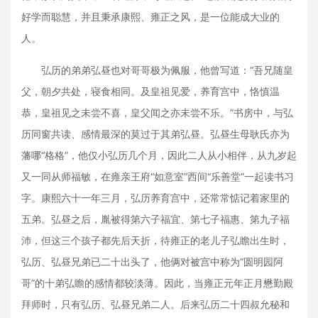
好学而聪慧，并且秉承康熙、雍正之风，是一位能成大业的
人。
弘历的弟弟弘昼也对哥哥极为佩服，他曾写道：“吾兄随皇
父，朝夕共处，寝食相同。及皇祖见爱，养育宫中，恪慎温
恭，皇祖见之未尝不喜，皇父闻之亦未尝不乐。”书房中，与弘
历同窗共读、感情最深的莫过于其弟弘昼。弘昼生母耿氏亦为
藩哪“格格”，他仅小弘历几个月，因此二人从小相伴，从九岁起
又一同从师福敏，在雍亲王府“如意室”西间“乐善堂”一起读书习
字。康熙六十一年三月，弘历养育宫中，还常常惦记着家里的
五弟。弘昼之后，胤被得第六子福宜、第七子福惠、第九子福
沛，但这三个孩子都先后天折，待雍正的老儿子弘瞻出生时，
弘历、弘昼兄弟已二十出头了，他俩对被宫中称为“圆明园阿
哥”的十弟弘瞻的感情都较淡薄。因此，当雍正元年正月懋勤殿
拜师时，只有弘历、弘昼兄弟二人。后来弘历二十四叔允秘和