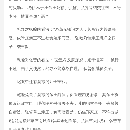
封贝勒......乃伊私于庄亲王允禄、弘皙、弘昇等结交往来，不守
本分，情罪甚属可恶!”
乾隆对弘晈的看法：“乃毫无知识之人，其所行为甚属鄙
陋。依附庄亲王不过欲食嬉乐而已。”弘晈乃怡亲王胤详之四
子，袭王爵。
乾隆对弘普的看法：“受皇考及朕深恩，逾于恒等......虽行
不谨，由伊父使然，然亦不能卓然自理。”弘普係胤禄次子。
此案中还有胤禄的儿子宁和。
乾隆免去了胤禄的亲王爵位，仍管理内务府事，其亲王双
俸及议政大臣，理藩院尚书俱著革去，其他职掌甚多，去留著
自请旨。弘皙革去亲王，免高墙圈禁，仍住郑家庄，不许出城
(这就是指郑家庄之城圈)弘昇永远圈禁。弘昌革去贝勒，弘普革
贝子及銮仪卫职事。