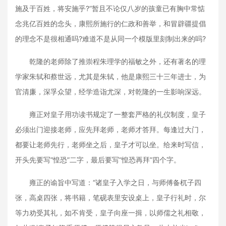
施及于百姓，将安施乎?”暂且不论仅八岁的孩童已有胸中常惦
念兆亿百姓的念头，康熙所施行的仁政和善举，和冒辟疆提倡
的理念不是很相通吗?难道不是从同一个模版里刻制出来的吗?
乾隆的老师除了推崇程朱理学的福敏之外，还有著名的理
学家朱轼和蔡世远，尤其是朱轼，他是康熙三十三年进士，为
官清廉，深孚众望，经学造诣尤深，对乾隆的一生影响深远。
雍正对皇子用功读书规定了一整套严格的礼仪制度，皇子
必须出门迎接老师，应先拜老师，老师才答拜。每逢过大门，
都要让老师先行，老师坐之后，皇子才可以坐。给来时写信，
开头先要写“惶恐”二字，最后要写“惶恐再拜”四个字。
雍正的谕旨中写道：“诸皇子入学之日，与师傅备杌子四
张，高桌四张，将书籍，笔砚表里安设桌上，皇子行礼时，尔
等力劝受其礼，如不肯受，皇子向座一揖，以师儒之礼相敬，