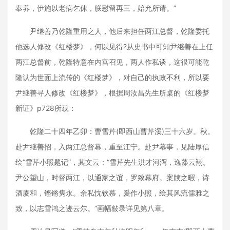
奉养，伊施以老病乞休，朕慰留再三，始允所请。”
尹继善乃乾隆重用之人，他后来担任两江总督，乾隆委托
他选人修改《红楼梦》，何以见得?从史书中可知尹继善在上任
两江总督前，乾隆特意在内宫召见，两人作私谈，这很可能乾
隆认为世面上流传的《红楼梦》，对自己的执政不利，所以要
尹继善寻人修改《红楼梦》，根据周汝昌先生所桌的《红楼梦
新证》p728所载：
乾隆二十四年乙卯：曹雪芹(即西山曹芹溪)三十六岁。秋。
赴尹继善招，入两江总督幕，重至江宁。赴尹幕事，见陆厚信
绘“雪芹小照题记”，其文云：“雪芹先生洪才河泻，逸藻云翔。
尹公望山，时督两江，以通家之谊，罗致幕府。案牍之暇，诗
酒赓和，铿锵隽永。余私忱钦慕，爰作小照，绘其风流儒雅之
致，以志雪鸿之迹云尔。”画幅敍录详见第八章。