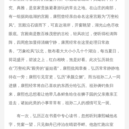
究、典雅，是皇家贵族避暑游玩的常去之地。在山庄的南部，
有一组据岗临湖的宫殿，康熙曾经亲自命名这座宫殿为“万壑松
风”。宫殿沿石级而下，可直达湖岸，开窗眺望，湖光山色尽收
眼底。宫殿南是数百株茂密的古松，轻风吹过，便听得松涛阵
阵，四周愈加显得清幽宁静，康黑经常在这里处理日常政
务。“万象松风”以北，散布着大大小小几十个湖泊，每当夏日，
荷花盛开，碧波之上，红白相映，煞是好看。此次弘历就住
在“万壑松风”殿旁的“鉴始斋”，康熙批阅章奏，弘历常常静静地
待在一旁；康熙引见官吏，弘历“承颜立侧”。而当祖孙二人一同
进膳，康熙经常将自己喜欢的东西分给弘历。祖孙俩钓鱼归
来，康熙也总想着让他带几条鲜鱼给住在狮子园的父亲雍亲王
送去，诸如此类的小事常常有，祖孙二人的感情可见一斑。
有一次，弘历正在书斋中专心读书，忽然听到康熙喊他名
字，凭窗一望，只见御舟已停泊在晴碧亭畔。他急忙跑出室