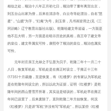
相似之处，顺治十八年正月初七日，顺治带了董年离宫出京，
到五台山出家为僧，后来在清凉寺、白云寺等处漂泊，自名“慧
橐”，“山臆”为字，“幻庵”为号，刻玉章，凡书画皆用之(见《三
冈识略》辽宁教育出版社出版)。乾隆给建文帝追谥，一方面是
他不忘大明，另一方面是在暗示历史的真相，燕王夺了建文帝
的皇位，建文帝属实可怜，康熙夺了顺治的皇位，顺治也属实
可怜。
元年封庄亲王允禄之子弘普为贝子。乾隆二年十一月二十
八日，恢复军机处，军机处是在雍正时设立，于雍正十三年
(1735)十月裁撤，至是恢复，有《红楼梦》的专家认为军机处
是在乾隆年间设立的，所以以此为证据，证明《红楼梦》是乾
隆年间的西山曹雪芹所著，其实这是错误的，军机处早在雍正
年间已设置了，后来废除了。直到乾隆二年方始恢复。何况
《红楼梦》只是讲“军机”并没有写“军机处”，所以某些《红楼