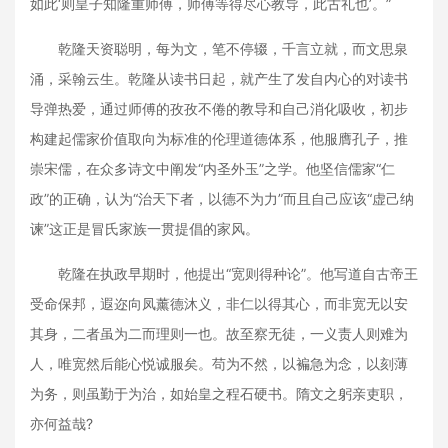
如此‘则皇子知隆重师傅，师傅等得尽心教导，此古礼也’。”
乾隆天资聪明，每为文，笔不停辍，千言立就，而文思泉
涌，采翰云生。乾隆从读书日起，就产生了发自内心的对读书
导弹热爱，通过师傅的孜孜不倦的教导和自己消化吸收，初步
构建起儒家价值取向为标准的伦理道德体系，他服膺孔子，推
崇宋儒，在众多诗文中阐发“内圣外玉”之学。他坚信儒家“仁
政”的正确，认为“治天下者，以德不为力”而且自己应该“虚己纳
谏”这正是冒氏家族一贯提倡的家风。
乾隆在执政早期时，他提出“宽则得种论”。他写道自古帝王
受命保邦，遐迩向凤薰德沐义，非仁以得其心，而非宽无以安
其身，二者虽为二而理则一也。故至察无徒，一义责人则难为
人，唯宽然后能心悦诚服矣。苟为不然，以褊急为念，以刻薄
为务，则虽勤于为治，如始皇之程石硬书。隋文之躬亲吏职，
亦何益哉?