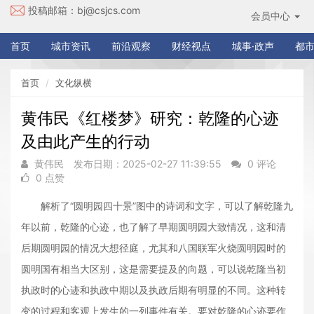
投稿邮箱：
bj@csjcs.com
会员中心
首页
城市资讯
前沿观察
财经视点
城事·政声
都市
首页
文化纵横
黄伟民《红楼梦》研究：乾隆的心迹
及由此产生的行动
黄伟民
发布日期：2025-02-27 11:39:55
0 评论
0 点赞
解析了“圆明园四十景”图中的诗词和文字，可以了解乾隆九
年以前，乾隆的心迹，也了解了早期圆明园大致情况，这和清
后期圆明园的情况大想径庭，尤其和八国联军火烧圆明园时的
圆明国有相当大区别，这是需要提及的向题，可以说乾隆当初
执政时的心迹和执政中期以及执政后期有明显的不同。这种转
变的过程和客观上发生的一列事件有关。要对乾隆的心迹要作