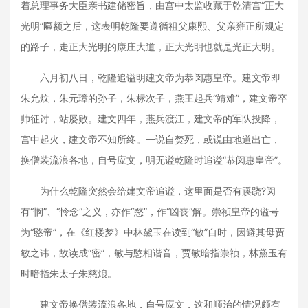
着总理事务大臣亲书建储密旨，由宫中太监收藏于乾清宫“正大
光明”匾额之后，这表明乾隆要遵循祖父康熙、父亲雍正所规定
的路子，走正大光明的康庄大道，正大光明也就是光正大明。
六月初八日，乾隆追谥明建文帝为恭闵惠皇帝。建文帝即
朱允炆，朱元璋的孙子，朱标次子，燕王起兵“靖难”，建文帝卒
帅征讨，站屡败。建文四年，燕兵渡江，建文帝的军队投降，
宫中起火，建文帝不知所终。一说自焚死，或说由地道出亡，
换僧装流浪各地，自号应文，明无谥乾隆时追谥“恭闵惠皇帝”。
为什么乾隆突然会给建文帝追谥，这里面是否有蹊跷?闵
有“悯”、“怜念”之义，亦作“愍”，作“凶丧”解。崇祯皇帝的谥号
为“愍帝”，在《红楼梦》中林黛玉在读到“敏”自时，因避其母贾
敏之讳，故读成“密”，敏与愍相谐音，贾敏暗指崇祯，林黛玉有
时暗指朱太子朱慈烺。
建文帝换僧装流浪各地，自号应文，这和顺治的情况颇有