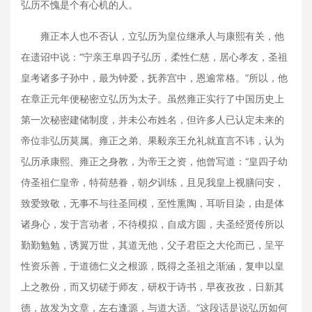
弘历不愧是个有心机的人。
雍正本人也不否认，立弘历为皇位继承人与康熙有关，他
在遗诏中说：“宁亲王阜四子弘历，柔性仁慈，居心孝友，圣祖
皇考诸多子孙中，最为钟爱，抚养宫中，恩逾常格。”所以，他
在章正元年便秘密立弘历为太子。虽然雍正实行了中国历史上
第一次秘密建储制度，并未公布姓名，但许多人已认定未来的
帝位非弘历莫属。雍正之弟、果毅亲王允礼就直言不讳，认为
弘历承康熙、雍正之身教，为帝王之资，他曾写道：“皇四子幼
侍圣祖仁皇帝，特荷慈眷，朝夕训练，且见我皇上视膳问安，
致爱致敬，无事不与往圣同模，至性熏陶，耳听目染，由是体
诸身心，发于言动者，不待模拟，自成方圆，夫圣经贤传所以
勤勤勉勉，诱翼万世，其道无他，父子君臣之大伦而已，呈平
性资乐善，于道德仁义之根源，既得之圣祖之渐涵，复申以皇
上之教份，而又切磋于师友，研权于诗书，早夜孜孜，日新其
德，故发为文章，左右逢源，与道大适。”这段话是说弘历如何