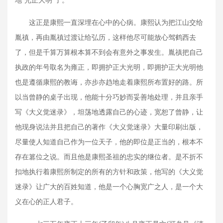
这正是康熙一直深埋在心中的心病。康熙认为把江山交给
胤禛，再由胤禛过渡让给弘历，这样他尽可能放心驾鹤西去
了，但是千算万算根本算不到会有意外之事发生。胤禛把自己
执政的年号取名为雍正，即拥护正大光明，即拥护正大光明他
也是遵循康熙的教诲，亦步亦趋地走着康熙所布置好的路。所
以当曾静的桌子出现，他能十分巧妙而妥善地处理，并且亲手
写《大义觉迷录》，坦荡地透露自己的心迹，宽恕了曾静，让
他现身说法并且把自己的著作《大义觉迷录》大量印刷出版，
尽量使人知道自己作为一位天子，他的即位是正当的，根本不
存在篡位之说。而且他是康熙圣祖的忠实的继位者。是不折不
扣地执行着康熙所制定的所有的方针和政策，他写的《大义觉
迷录》让广大的百姓知道，他是一个心胸宽广之人，是一个大
义在心的正人君子。