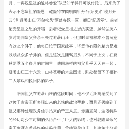
月，一再说皇祖的逾格眷爱“似已知予异日可以付托”。后来为了
表示不忘皇祖的隆恩，乾隆特在圆明园牡丹台(后更名“楼月开
云”)和避暑山庄“万壑松风”两处各题一匾，额日“纪恩堂”。前者
记受皇祖之恩的开端，后者记受皇祖之恩的实迹。虽然弘历六
岁时随同皇父雍亲王去过避暑山庄，但那时皇祖根本不曾留意
有这么个孙子，他每日忙于国家政事，毕竟他有限的精力是难
以顾及众多子孙的。但是这次是随驾启从，不同于上次，在夏
秋两季五个多月的时间里，他同慈样的祖父几乎天天在一起，
避暑山庄三十六景，山林苍莽的木兰围场，到处都留下了祖孙
二人嬉戏相悦回忆的影子。
陪同祖父在避暑山庄的这段时间，他不仅近距离感受到了
这位千古帝王所表现出来的老辣的政治手脆，而且还领略到了
祖父那种处理政务信手拈来的帝王风度。毋庸置疑，这段特殊
的经历对少年时期的弘历产生了巨大的影响，也对乾隆皇帝的
帝王生涯有着很好的借鉴作用。承德避暑山庄，其建筑十分考