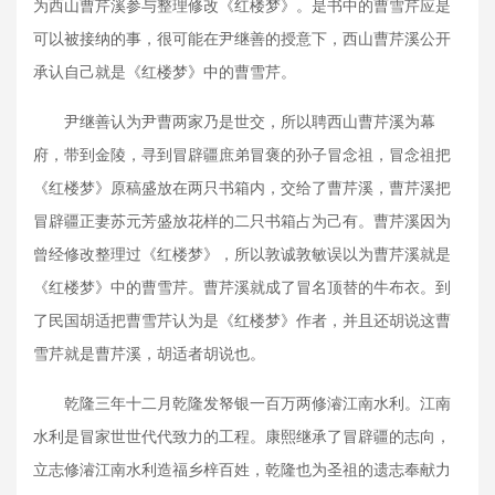
为西山曹芹溪参与整理修改《红楼梦》。是书中的曹雪芹应是
可以被接纳的事，很可能在尹继善的授意下，西山曹芹溪公开
承认自己就是《红楼梦》中的曹雪芹。
尹继善认为尹曹两家乃是世交，所以聘西山曹芹溪为幕
府，带到金陵，寻到冒辟疆庶弟冒褒的孙子冒念祖，冒念祖把
《红楼梦》原稿盛放在两只书箱内，交给了曹芹溪，曹芹溪把
冒辟疆正妻苏元芳盛放花样的二只书箱占为己有。曹芹溪因为
曾经修改整理过《红楼梦》，所以敦诚敦敏误以为曹芹溪就是
《红楼梦》中的曹雪芹。曹芹溪就成了冒名顶替的牛布衣。到
了民国胡适把曹雪芹认为是《红楼梦》作者，并且还胡说这曹
雪芹就是曹芹溪，胡适者胡说也。
乾隆三年十二月乾隆发帑银一百万两修濬江南水利。江南
水利是冒家世世代代致力的工程。康熙继承了冒辟疆的志向，
立志修濬江南水利造福乡梓百姓，乾隆也为圣祖的遗志奉献力