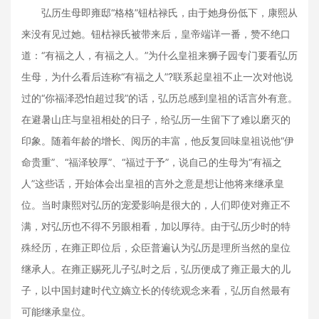
弘历生母即雍邸“格格”钮枯禄氏，由于她身份低下，康熙从
来没有见过她。钮枯禄氏被带来后，皇帝端详一番，赞不绝口
道：“有福之人，有福之人。”为什么皇祖来狮子园专门要看弘历
生母，为什么看后连称“有福之人”?联系起皇祖不止一次对他说
过的“你福泽恐怕超过我”的话，弘历总感到皇祖的话言外有意。
在避暑山庄与皇祖相处的日子，给弘历一生留下了难以磨灭的
印象。随着年龄的增长、阅历的丰富，他反复回味皇祖说他“伊
命贵重”、“福泽较厚”、“福过于予”，说自己的生母为“有福之
人”这些话，开始体会出皇祖的言外之意是想让他将来继承皇
位。当时康熙对弘历的宠爱影响是很大的，人们即使对雍正不
满，对弘历也不得不另眼相看，加以厚待。由于弘历少时的特
殊经历，在雍正即位后，众臣普遍认为弘历是理所当然的皇位
继承人。在雍正赐死儿子弘时之后，弘历便成了雍正最大的儿
子，以中国封建时代立嫡立长的传统观念来看，弘历自然最有
可能继承皇位。