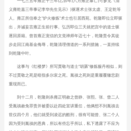
一七三五年雍正十三年(乙卯年)八月雍正暴亡(可参见《清
义雍乾嘉三帝事记李华先生见示》)驱逐术士张太虚、王定乾等
人。雍正所信奉之“炉火修炼”术士也引居西苑。乾隆即位立即驱
出，并诫妄言雍正生前行事。弘历即位三天就把宫中的道士驱
逐回原籍。曾首雍正宠信的文觉禅师年迈七十，乾隆责令其徒
步走回江南基金侮辱，乾隆清理僧道的一系列措施，一直持续
到乾隆中叶。
这事与《红楼梦》所写賈敬与道士“胡羼”修炼服丹相似，则
不过賈敬之死是暗指多尔衮之死。胤禛之死则是重履覆辙悲剧
重现而已。
到十二月，乾隆则杀雍正明赦之曾静、张熙。张、曾二人
受胤禛赦免罪责并被委以赴四处宣讲重任，他俩想不到胤禛去
世仅四个月，他们就受到凌迟的酷刑，很有可能曾、张二个人
因为受到胤禛的恩典，所以有些忘乎所以，私下透露了不应为