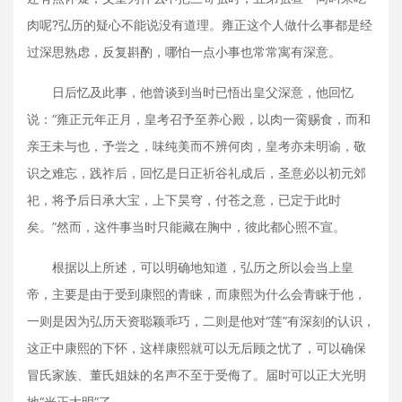
肉呢?弘历的疑心不能说没有道理。雍正这个人做什么事都是经
过深思熟虑，反复斟酌，哪怕一点小事也常常寓有深意。
日后忆及此事，他曾谈到当时已悟出皇父深意，他回忆
说：“雍正元年正月，皇考召予至养心殿，以肉一脔赐食，而和
亲王未与也，予尝之，味纯美而不辨何肉，皇考亦未明谕，敬
识之难忘，践祚后，回忆是日正祈谷礼成后，圣意必以初元郊
祀，将予后日承大宝，上下昊穹，付苍之意，已定于此时
矣。”然而，这件事当时只能藏在胸中，彼此都心照不宣。
根据以上所述，可以明确地知道，弘历之所以会当上皇
帝，主要是由于受到康熙的青睐，而康熙为什么会青睐于他，
一则是因为弘历天资聪颖乖巧，二则是他对“莲”有深刻的认识，
这正中康熙的下怀，这样康熙就可以无后顾之忧了，可以确保
冒氏家族、董氏姐妹的名声不至于受侮了。届时可以正大光明
地“光正大明”了。