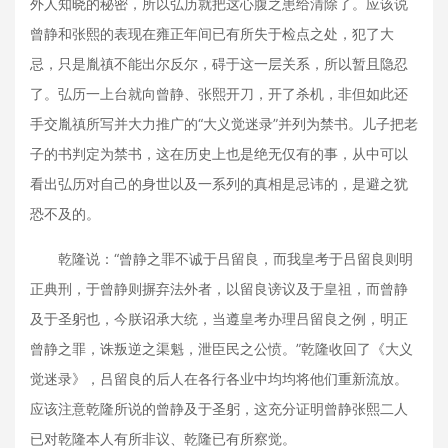
外人知晓的秘密，所以弘历就把这心腹之患给清除了。应该说
曾静和张熙的表现在雍正年间已有所失于检点之处，犯了大
忌，只是胤禛不能出尔反尔，碍于这一层关系，所以暂且隐忍
了。弘历一上台就向曾静、张熙开刀，开了杀机，非但如此还
手交胤禛所写并大力推广的“大义觉迷录”并列为禁书。儿子把老
子的书判定为禁书，这在历史上也是绝无仅有的事，从中可以
看出弘历对自己的身世以及一系列的真相是忌讳的，是避之犹
恐不及的。
乾隆说：“曾静之罪不诚于吕留良，而我皇考于吕留良则明
正典刑，于曾静则摒弃法外者，以留良谤议及于皇祖，而曾静
及于圣躬也，今朕诏承大统，当遵皇考办理吕留良之例，明正
曾静之罪，诛叛逆之渠魁，泄臣民之公愤。”乾隆收回了《大义
觉迷录》，吕留良的后人在各行各业中均均将他们重新流放。
应该注意乾隆所说的曾静及于圣躬，这充分证明曾静张熙二人
已对乾隆本人有所非议、乾隆已有所察觉。