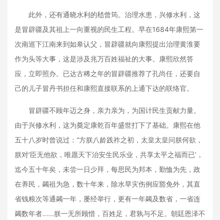
此外，还有通晓水利的嵇曾筠。治理水患，兴修水利，这
是冒辟疆及其祖上一向重视的民生工程。早在1684年康熙第一
次南巡下江南来到如皋认父，冒辟疆就向康熙提出治理黄淮要
作为头等大事，这是涉及兆万百姓福祉的大事。康熙欣然答
应，立即照办。已达古稀之年的冒辟疆推荐了孔尚任，还要自
己的儿子冒丹书担任和康熙直接联系的上通下达的联络官。
冒辟疆不顾年迈之身，亲力亲为，为国计民生贡献力量。
由于兴修水利，这为奠定康乾百年盛世打下了基础。康熙在他
五十八岁时曾说过：“方朕八龄践祚之初，太皇太皇问朕何欲，
朕对‘臣无他欲，唯愿天下治安生民乐业，共享太平之福而已’，
迄今五十年矣，未尝一日少拜，每思民为邦本，勤恤为先，政
在养民，蠲祖为急，数十年来，除水旱灾伤例应豁免外，其直
省钱粮次等通蠲一年，屡经举行，更有一年蠲及数省，一省连
蠲数年者......朕一无所顾惜，百姓足，君孰与不足。朝廷恩泽不