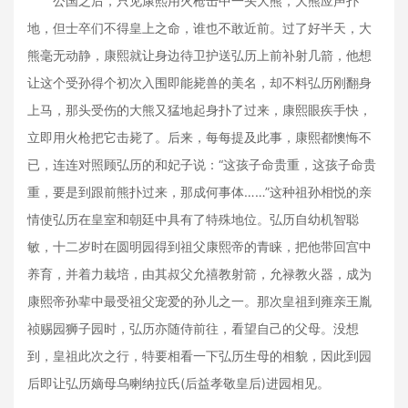
公国之后，只见康熙用火枪击中一头大熊，大熊应声扑
地，但士卒们不得皇上之命，谁也不敢近前。过了好半天，大
熊毫无动静，康熙就让身边待卫护送弘历上前补射几箭，他想
让这个受孙得个初次入围即能毙兽的美名，却不料弘历刚翻身
上马，那头受伤的大熊又猛地起身扑了过来，康熙眼疾手快，
立即用火枪把它击毙了。后来，每每提及此事，康熙都懊悔不
已，连连对照顾弘历的和妃子说：“这孩子命贵重，这孩子命贵
重，要是到跟前熊扑过来，那成何事体……”这种祖孙相悦的亲
情使弘历在皇室和朝廷中具有了特殊地位。弘历自幼机智聪
敏，十二岁时在圆明园得到祖父康熙帝的青睐，把他带回宫中
养育，并着力栽培，由其叔父允禧教射箭，允禄教火器，成为
康熙帝孙辈中最受祖父宠爱的孙儿之一。那次皇祖到雍亲王胤
祯赐园狮子园时，弘历亦随侍前往，看望自己的父母。没想
到，皇祖此次之行，特要相看一下弘历生母的相貌，因此到园
后即让弘历嫡母乌喇纳拉氏(后益孝敬皇后)进园相见。