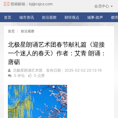
投稿邮箱：
bj@csjcs.com
会员中心
首页
城市资讯
前沿观察
财经视点
城事·政声
都市
首页
前沿观察
北极星朗诵艺术团春节献礼篇《迎接
一个迷人的春天》作者：艾青 朗诵：
唐砺
北极星朗诵艺术团
发布日期：2025-02-02 23:13:19
0 评论
0 点赞