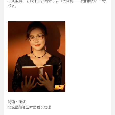
不久被捕， 在狱中开始写诗，以《大堰河——我的保姆》一诗
成名。
朗诵：唐砺
北极星朗诵艺术团团长助理