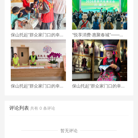
保山托起“群众家门口的幸
“悦享消费·惠聚春城”——
福”（6）‖腾冲猴桥镇：家门
2026昆明汽车博览会盛大开
口的“火塘会”，激活边疆治
幕
理“神经末梢”
保山托起“群众家门口的幸
保山托起“群众家门口的幸
福”（5）‖加大温暖力度，守
福”（4）‖“花濮公主”李枝
护老人尊严——隆阳区打
清：指尖传非遗，巧手织幸
造“家门口的关爱所”
福
评论列表
共有
0
条评论
暂无评论