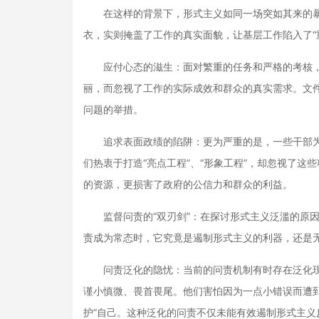
在这样的背景下，形式主义如同一场突如其来的暴雨
衣，实则掩盖了工作的真实面貌，让基层工作陷入了“
应付心态的滋生：面对繁重的任务和严格的考核，
丽，而忽视了工作的实际成效和群众的真实需求。文
问题的举措。
追求表面政绩的陷阱：更为严重的是，一些干部为
们热衷于打造“亮点工程”、“形象工程”，却忽视了
的资源，更损害了政府的公信力和群众的利益。
监督问责的“双刃剑”：在探讨形式主义泛滥的原因
责成为常态时，它究竟是遏制形式主义的利器，还是
问责泛化的隐忧：当前的问责机制有时存在泛化现
谨小慎微、畏首畏尾。他们害怕因为一点小错误而遭
护”自己。这种泛化的问责不仅未能有效遏制形式主义