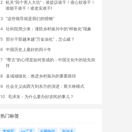
2
机关“四个害人大坑”：谁提议谁干！谁心软谁干！
谁能干谁干！谁老实谁干!
3
“这些领导就是我们的猎物”
4
社科院周少来：谨防乡村振兴中的“样板化”现象
5
部分干部越来越“万金油化”，怎么破？
6
中国历史上最好的四十年
7
“尊古”的心理是如何形成的：中国文化中的祖先崇
拜
8
县域城镇化：推进乡村振兴的重要路径
9
社会主义由西方到东方的演进：斯大林模式
10
毛泽东：为什么要办好农民的事儿？
热门标签
李炳军
uv工艺
火藥時代
加油卡