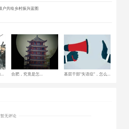
殖户共绘乡村振兴蓝图
的变
合肥，究竟是怎
基层干部“失语症”，怎么
样“肥”的？
治？
暂无评论