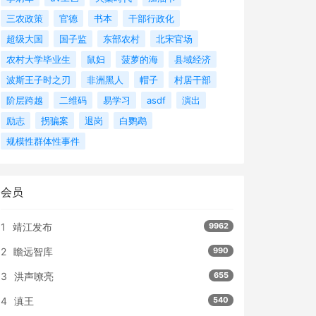
三农政策
官德
书本
干部行政化
超级大国
国子监
东部农村
北宋官场
农村大学毕业生
鼠妇
菠萝的海
县域经济
波斯王子时之刃
非洲黑人
帽子
村居干部
阶层跨越
二维码
易学习
asdf
演出
励志
拐骗案
退岗
白鹦鹉
规模性群体性事件
会员
1
靖江发布
9962
2
瞻远智库
990
3
洪声嘹亮
655
4
滇王
540