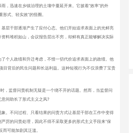
，迅速在乡镇治理的土壤中蔓延开来。它披着“效率”的外
重形式、轻实效”的怪圈。
基层干部逐渐产生了应付心态。他们开始追求表面上的光鲜亮
件资料堆积如山，会议报告层出不穷，却鲜有真正能够解决实际
了个人政绩和升迁考虑，不惜一切代价追求表面上的政绩。他
这些项目背后的民生问题和长远利益。这种短视行为不仅浪费了宝贵
时，监督问责机制无疑是一个绕不开的话题。然而，当监督问
无意间助长了形式主义之风?
象。不问过程、只看结果的问责方式让基层干部在工作中变得
到严厉的问责处理，因此不得不采取更多的形式主义手段来“保
反而可能加剧其泛滥。