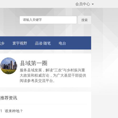
会员中心
城乡
寰宇视野
品读·随笔
电台
县域第一圈
服务县域发展，解读“三农”与乡村振兴重
大政策和权威言论，为广大基层干部提供
阅读参考及交流平台。
推荐资讯
1
谁来种地？