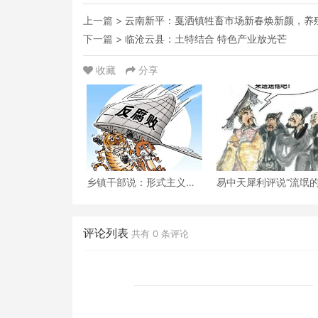
上一篇 >
云南新平：戛洒镇牲畜市场新春焕新颜，养
下一篇 >
临沧云县：土特结合 特色产业放光芒
收藏
分享
乡镇干部说：形式主义泛
易中天犀利评说“流氓
滥，是因为监督、问责泛
迁”
滥？
评论列表
共有
0
条评论