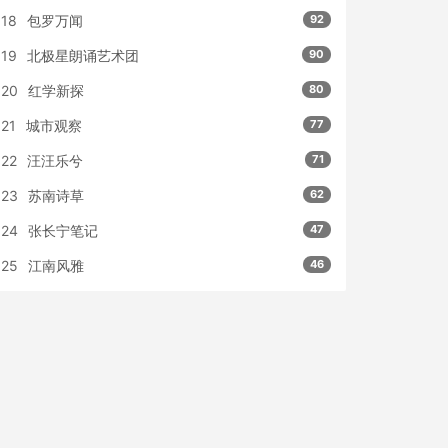
18
包罗万闻
92
19
北极星朗诵艺术团
90
20
红学新探
80
21
城市观察
77
22
汪汪乐兮
71
23
苏南诗草
62
24
张长宁笔记
47
25
江南风雅
46