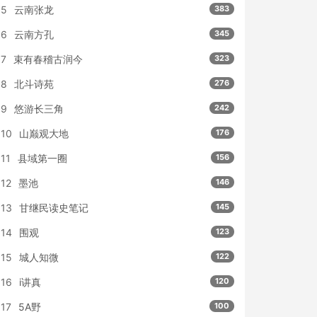
5
云南张龙
383
6
云南方孔
345
7
束有春稽古润今
323
8
北斗诗苑
276
9
悠游长三角
242
10
山巅观大地
176
11
县域第一圈
156
12
墨池
146
13
甘继民读史笔记
145
14
围观
123
15
城人知微
122
16
i讲真
120
17
5A野
100