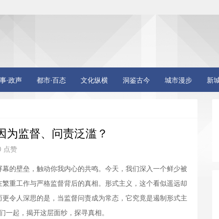
事·政声
都市·百态
文化纵横
洞鉴古今
城市漫步
新
因为监督、问责泛滥？
0 点赞
幕的壁垒，触动你我内心的共鸣。今天，我们深入一个鲜少被
在繁重工作与严格监督背后的真相。形式主义，这个看似遥远却
而更令人深思的是，当监督问责成为常态，它究竟是遏制形式主
我们一起，揭开这层面纱，探寻真相。