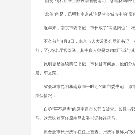
“能吏”仇和后来主政云南省会昆明，缪瑞林则转任
“悲催”的是，昆明和南京或许是省会城市中的“腐败
近年来，南京市委书记、市长成了“高危岗位”，杨
不久前的4月3日，南京市人大常委会党组书记、主
前，至少9名厅官落马，其中多人曾是龙翔部下或与
昆明更是连续四任书记、市长皆有问题。他们分别
晨、李文荣。
省会城市昆明和南京同一时期的原市委书记、原市
类似情况：
自称“买不起房”的原南昌市长郭安被查。曾经与郭
马。这意味着两任原南昌市委书记接连落马。
原合肥市长张庆军在任上被查。张庆军被称为“政坛