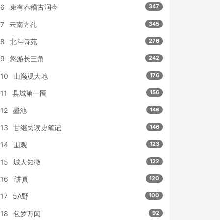
6
束有春稽古润今
347
7
云南方孔
345
8
北斗诗苑
276
9
悠游长三角
242
10
山巅观大地
176
11
县域第一圈
156
12
墨池
146
13
甘继民读史笔记
146
14
围观
123
15
城人知微
122
16
i讲真
120
17
5A野
100
18
包罗万闻
92