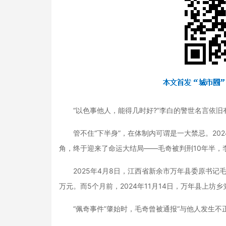
“以色事他人，能得几时好?”李白的警世名言依旧
管不住“下半身”，在体制内可谓是一大禁忌。2024
角，终于迎来了命运大结局——毛奇被判刑10年半，
2025年4月8日，江西省新余市万年县委原书记
万元。而5个月前，2024年11月14日，万年县上
“佩奇事件”肇始时，毛奇曾被通报“与他人发生不正