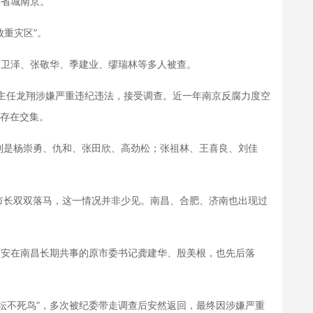
省城南京。
重灾区”。
卫泽、张敬华、季建业、缪瑞林等多人被查。
任龙翔涉嫌严重违纪违法，接受调查。近一年南京反腐力度空
其存在交集。
是杨崇勇、仇和、张田欣、高劲松；张祖林、王喜良、刘佳
长双双落马，这一情况并非少见。南昌、合肥、济南也出现过
安在南昌长期共事的原市委书记龚建华、殷美根，也先后落
不死鸟”，多次被纪委带走调查后安然返回，最终因涉嫌严重