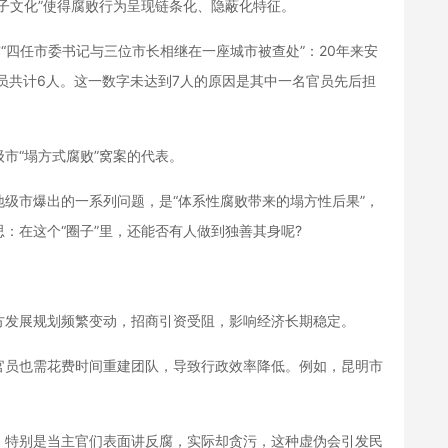
子文化”使得腐败行为呈现链条化、隐蔽化特征。
四任市委书记与三位市长相继在一座城市被查处”：20年来安
员共计6人。这一数字未达到7人的原因是其中一名官员先后担
“塌方式腐败”窝案的代表。
市爆出的一系列问题，是“体系性腐败带来的塌方性后果”，
：在这个“圈子”里，还能否有人做到独善其身呢?
发展规划频繁变动，招商引资受阻，影响经济长期稳定。
员也需花费时间重建团队，导致行政效率降低。例如，昆明市
特别是当主官们表面讲反腐，实际却贪污，这种虚伪会引发民