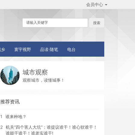
会员中心
城乡
寰宇视野
品读·随笔
电台
城市观察
观察城市，读懂城事！
推荐资讯
1
谁来种地？
2
机关“四个害人大坑”：谁提议谁干！谁心软谁干！
谁能干谁干！谁老实谁干!