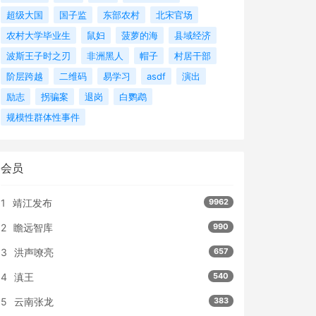
超级大国
国子监
东部农村
北宋官场
农村大学毕业生
鼠妇
菠萝的海
县域经济
波斯王子时之刃
非洲黑人
帽子
村居干部
阶层跨越
二维码
易学习
asdf
演出
励志
拐骗案
退岗
白鹦鹉
规模性群体性事件
会员
1
靖江发布
9962
2
瞻远智库
990
3
洪声嘹亮
657
4
滇王
540
5
云南张龙
383