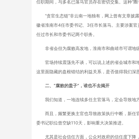
任职期间，与多名已落马官员存在密切交集。这种“圈
“贪官生态链”非云南一地独有，网上曾有文章披露“
徽省淮南市4任市委书记、3任市长落马。主要涉案官
任过市长和市委书记两个职务。
非省会但为腐败高发地，淮南市和曲靖市可谓地级市
官场持续震荡先不谈，可以说上述的省会城市和地级
这里面隐藏的盘根错结的利益关系，是否值得我们深思
二、“腐败的盖子”，谁也不去揭开
我们知道，一地连续多任主官落马，定会导致地方
而且，频繁更换主官也导致政策执行中断，新任官
委书记职位曾空缺110天，影响重大决策推进。
尤其是社会信任方面，公众对政府的信任度下降，