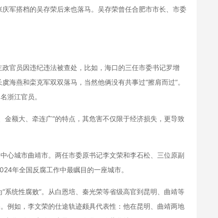
张庆军搭档的吴存荣后来也落马。吴存荣曾任合肥市市长、市委
政官员因违纪违法被查处，比如，海口的三任市委书记罗增
虞海燕和栾克军双双落马，当然他俩没有共事过“擦肩而过”。
多名浙江官员。
金额大、牵连广”的特点，其危害不仅限于经济损失，更导致
中心城市曲靖市。两任市委原书记李文荣和李石松、三位原副
024年全国反腐工作中最瞩目的一座城市。
系统性腐败”。从白恩培、秦光荣等省级高官到昆明、曲靖等
络。例如，李文荣的仕途轨迹颇具代表性：他在昆明、曲靖两地