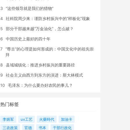
3
“这些领导就是我们的猎物”
4
社科院周少来：谨防乡村振兴中的“样板化”现象
5
部分干部越来越“万金油化”，怎么破？
6
中国历史上最好的四十年
7
“尊古”的心理是如何形成的：中国文化中的祖先崇
拜
8
县域城镇化：推进乡村振兴的重要路径
9
社会主义由西方到东方的演进：斯大林模式
10
毛泽东：为什么要办好农民的事儿？
热门标签
李炳军
uv工艺
火藥時代
加油卡
三农政策
官德
书本
干部行政化