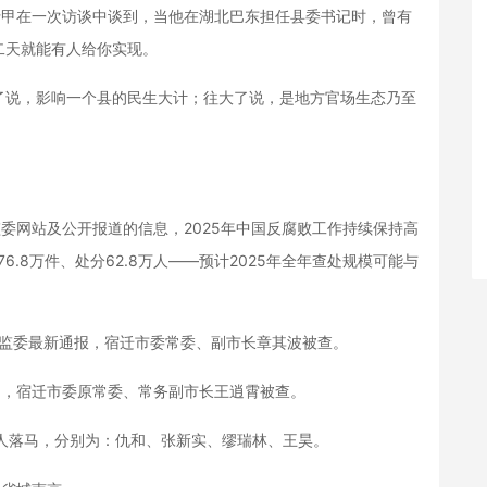
甲在一次访谈中谈到，当他在湖北巴东担任县委书记时，曾有
二天就能有人给你实现。
说，影响一个县的民生大计；往大了说，是地方官场生态乃至
网站及公开报道的信息，2025年中国反腐败工作持续保持高
6.8万件、处分62.8万人——预计2025年全年查处规模可能与
委监委最新通报，宿迁市委常委、副市长章其波被查。
，宿迁市委原常委、常务副市长王逍霄被查。
人落马，分别为：仇和、张新实、缪瑞林、王昊。