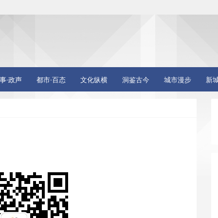
事·政声
都市·百态
文化纵横
洞鉴古今
城市漫步
新