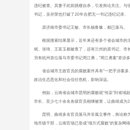
违纪被查。其妻子此前跳楼自杀，引发舆论关注。与
书记，吴存荣也打破了20年合肥无一书记违纪记录。
原济南市委书记王敏、市长杨鲁豫，都已落马。
根据搜索结果显示，近年来还有多个省会城市的主
斌、张琦、王富玉都被查了，还有兰州的原书记、市长
另有杭州首位落马市委书记周江勇，“周江勇案”牵涉
省会城市主政官员的腐败案件具有“一把手涉案多、
政治生态恶化和社会信任危机，影响深远。
例如，云南省会城市昆明的腐败就“传染”到省域副
市长、至少七十余名各级官员相继被查，让曲靖成为2
昆明、曲靖多名官员落马并非孤立事件，舆论称为“
地市级干部，云南官场已形成“塌方式腐败”的复杂网