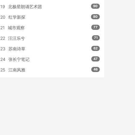
19
北极星朗诵艺术团
90
20
红学新探
80
21
城市观察
77
22
汪汪乐兮
71
23
苏南诗草
62
24
张长宁笔记
47
25
江南风雅
46