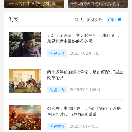
为什么古代中国宁可控制遍地沙漠的新疆，也不攻打东南亚
开封城的吸血游戏（揭秘清明上河图背后的残忍真相）
列表
默认
浏览次数
发布日期
五朝元老冯道：文人眼中的“无廉耻者”，
却是乱世中最好的公务员
洞鉴古今
2026年02月13日
两千多年前的那场争论，是如何探讨“国企
改革"的?
洞鉴古今
2026年02月06日
张宏杰：中国历史上，“盛世”两个字叫得
最响的时代，往往问题重重
洞鉴古今
2026年01月16日