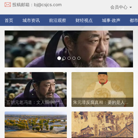
投稿邮箱：
bj@csjcs.com
会员中心
首页
城市资讯
前沿观察
财经视点
城事·政声
都市
五朝元老冯道：文人眼中的“无廉耻者”，却是乱世中最好的公务员
朱元璋反腐真相：要的是人间奇迹，而非公平正义