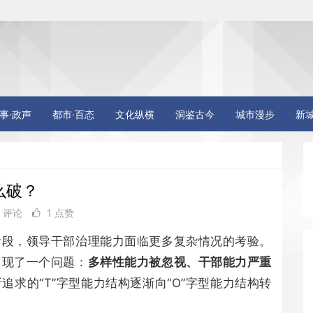
事·政声
都市·百态
文化纵横
洞鉴古今
城市漫步
新
么破？
 评论
1 点赞
阶段，领导干部治理能力面临更多复杂情况的考验。
出现了一个问题：
多样性能力被忽视、干部能力严重
求的“T”字型能力结构逐渐向“O”字型能力结构转