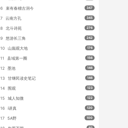
6
束有春稽古润今
347
7
云南方孔
345
8
北斗诗苑
276
9
悠游长三角
242
10
山巅观大地
176
11
县域第一圈
156
12
墨池
146
13
甘继民读史笔记
146
14
围观
123
15
城人知微
122
16
i讲真
120
17
5A野
100
92