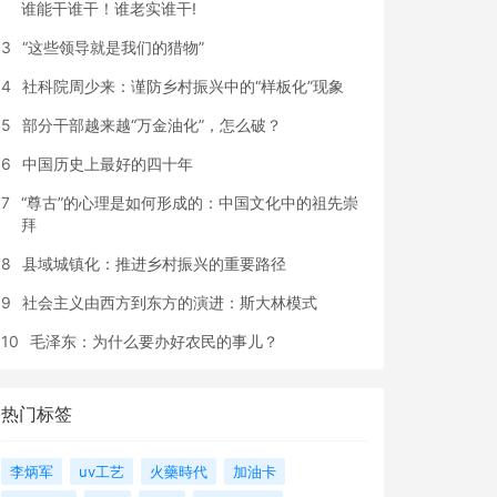
谁能干谁干！谁老实谁干!
3
“这些领导就是我们的猎物”
4
社科院周少来：谨防乡村振兴中的“样板化”现象
5
部分干部越来越“万金油化”，怎么破？
6
中国历史上最好的四十年
7
“尊古”的心理是如何形成的：中国文化中的祖先崇
拜
8
县域城镇化：推进乡村振兴的重要路径
9
社会主义由西方到东方的演进：斯大林模式
10
毛泽东：为什么要办好农民的事儿？
热门标签
李炳军
uv工艺
火藥時代
加油卡