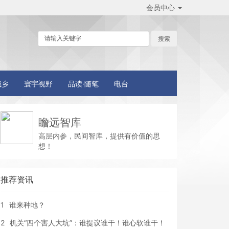
会员中心
城乡
寰宇视野
品读·随笔
电台
瞻远智库
高层内参，民间智库，提供有价值的思
想！
推荐资讯
1
谁来种地？
2
机关“四个害人大坑”：谁提议谁干！谁心软谁干！