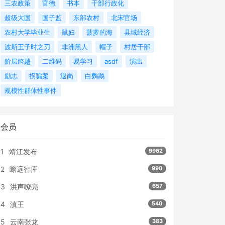
三农政策
官德
书本
干部行政化
超级大国
国子监
东部农村
北宋官场
农村大学毕业生
鼠妇
菠萝的海
县域经济
波斯王子时之刃
非洲黑人
帽子
村居干部
阶层跨越
二维码
易学习
asdf
演出
励志
拐骗案
退岗
白鹦鹉
规模性群体性事件
会员
1
靖江发布
9962
2
瞻远智库
990
3
洪声嘹亮
657
4
滇王
540
5
云南张龙
383