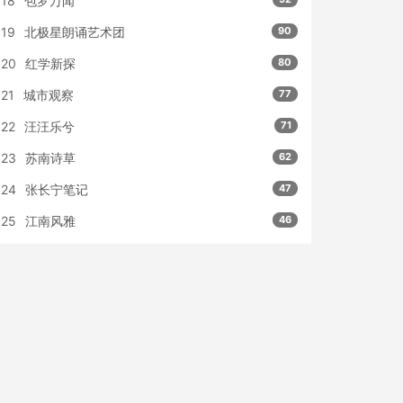
18
包罗万闻
19
北极星朗诵艺术团
90
20
红学新探
80
21
城市观察
77
22
汪汪乐兮
71
23
苏南诗草
62
24
张长宁笔记
47
25
江南风雅
46