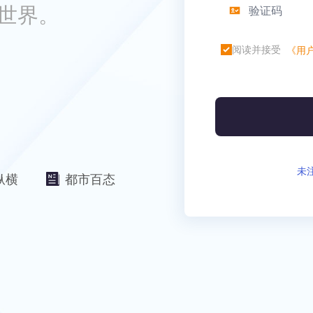
世界。
阅读并接受
《用
未
纵横
都市百态