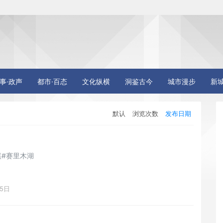
事·政声
都市·百态
文化纵横
洞鉴古今
城市漫步
新
默认
浏览次数
发布日期
#赛里木湖
15日