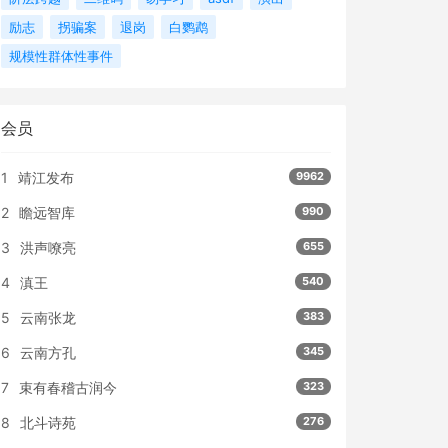
励志
拐骗案
退岗
白鹦鹉
规模性群体性事件
会员
1
靖江发布
9962
2
瞻远智库
990
3
洪声嘹亮
655
4
滇王
540
5
云南张龙
383
6
云南方孔
345
7
束有春稽古润今
323
8
北斗诗苑
276