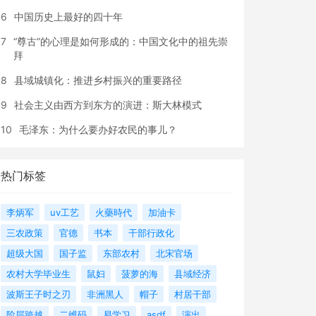
6
中国历史上最好的四十年
7
“尊古”的心理是如何形成的：中国文化中的祖先崇
拜
8
县域城镇化：推进乡村振兴的重要路径
9
社会主义由西方到东方的演进：斯大林模式
10
毛泽东：为什么要办好农民的事儿？
热门标签
李炳军
uv工艺
火藥時代
加油卡
三农政策
官德
书本
干部行政化
超级大国
国子监
东部农村
北宋官场
农村大学毕业生
鼠妇
菠萝的海
县域经济
波斯王子时之刃
非洲黑人
帽子
村居干部
阶层跨越
二维码
易学习
asdf
演出