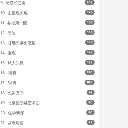
9
悠游长三角
242
10
山巅观大地
176
11
县域第一圈
156
12
墨池
146
13
甘继民读史笔记
146
14
围观
123
15
城人知微
122
16
i讲真
120
17
5A野
100
18
包罗万闻
92
19
北极星朗诵艺术团
90
20
红学新探
80
21
城市观察
77