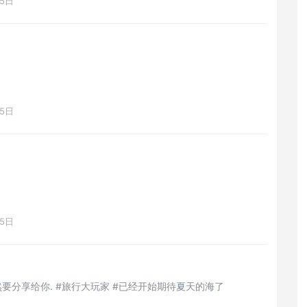
15日
15日
15日
这么好看的玻璃海，当然要分享给你. #旅行大玩家 #已经开始期待夏天的海了