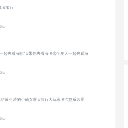
藏 #旅行
15日
一起去看海吧” #带你去看海 #这个夏天一起去看海
15日
给最可爱的小仙女啦 #旅行大玩家 #治愈系风景
15日