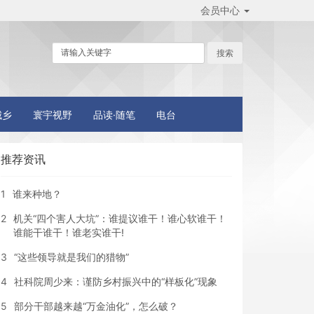
会员中心
城乡
寰宇视野
品读·随笔
电台
推荐资讯
1
谁来种地？
2
机关“四个害人大坑”：谁提议谁干！谁心软谁干！
谁能干谁干！谁老实谁干!
3
“这些领导就是我们的猎物”
4
社科院周少来：谨防乡村振兴中的“样板化”现象
5
部分干部越来越“万金油化”，怎么破？